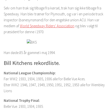
Selv om han trak sig tilbage fra kørsel, trak han sig ikke tilbage fra
Speedway. Han blev træner for Plymouth, og var i en periode track
inspector (banesynsmand) for den engelske union ACU. Han var
medlem af
World Speedway Riders’ Association
og blev valgt til
præsident for denne i 1970.
Han døde 85 år gammel i maj 1994.
Bill Kitchens rekordliste.
National League Championship:
Før WW2: 1933, 1934, 1935, 1936 alle for Belle Vue Aces.
Efter WW2: 1946, 1947, 1949, 1950, 1951, 1952, 1953 alle for Wembley
Lions
National Trophy Final:
Belle Vue. 1933, 1934, 1935.