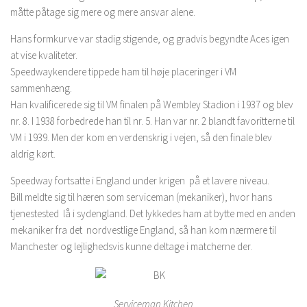
måtte påtage sig mere og mere ansvar alene.
Hans formkurve var stadig stigende, og gradvis begyndte Aces igen
at vise kvaliteter.
Speedwaykendere tippede ham til høje placeringer i VM
sammenhæng.
Han kvalificerede sig til VM finalen på Wembley Stadion i 1937 og blev
nr. 8. I 1938 forbedrede han til nr. 5. Han var nr. 2 blandt favoritterne til
VM i 1939. Men der kom en verdenskrig i vejen, så den finale blev
aldrig kørt.
Speedway fortsatte i England under krigen på et lavere niveau.
Bill meldte sig til hæren som serviceman (mekaniker), hvor hans
tjenestested lå i sydengland. Det lykkedes ham at bytte med en anden
mekaniker fra det nordvestlige England, så han kom nærmere til
Manchester og lejlighedsvis kunne deltage i matcherne der.
Serviceman Kitchen