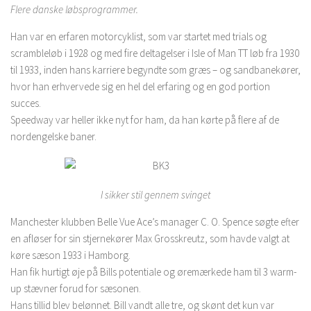
Flere danske løbsprogrammer.
Han var en erfaren motorcyklist, som var startet med trials og
scrambleløb i 1928 og med fire deltagelser i Isle of Man TT løb fra 1930
til 1933, inden hans karriere begyndte som græs – og sandbanekører,
hvor han erhvervede sig en hel del erfaring og en god portion
succes.
Speedway var heller ikke nyt for ham, da han kørte på flere af de
nordengelske baner.
I sikker stil gennem svinget
Manchester klubben Belle Vue Ace’s manager C. O. Spence søgte efter
en afløser for sin stjernekører Max Grosskreutz, som havde valgt at
køre sæson 1933 i Hamborg.
Han fik hurtigt øje på Bills potentiale og øremærkede ham til 3 warm-
up stævner forud for sæsonen.
Hans tillid blev belønnet. Bill vandt alle tre, og skønt det kun var