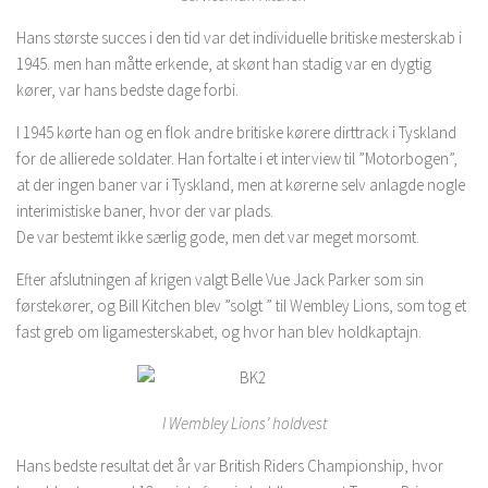
Hans største succes i den tid var det individuelle britiske mesterskab i
1945. men han måtte erkende, at skønt han stadig var en dygtig
kører, var hans bedste dage forbi.
I 1945 kørte han og en flok andre britiske kørere dirttrack i Tyskland
for de allierede soldater. Han fortalte i et interview til ”Motorbogen”,
at der ingen baner var i Tyskland, men at kørerne selv anlagde nogle
interimistiske baner, hvor der var plads.
De var bestemt ikke særlig gode, men det var meget morsomt.
Efter afslutningen af krigen valgt Belle Vue Jack Parker som sin
førstekører, og Bill Kitchen blev ”solgt ” til Wembley Lions, som tog et
fast greb om ligamesterskabet, og hvor han blev holdkaptajn.
I Wembley Lions’ holdvest
Hans bedste resultat det år var British Riders Championship, hvor