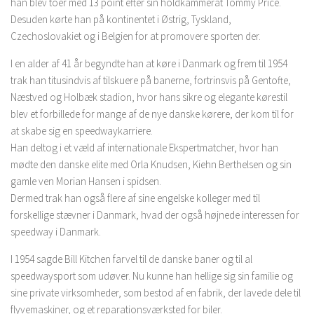
han blev toer med 13 point efter sin holdkammerat Tommy Price.
Desuden kørte han på kontinentet i Østrig, Tyskland,
Czechoslovakiet og i Belgien for at promovere sporten der.
I en alder af 41 år begyndte han at køre i Danmark og frem til 1954
trak han titusindvis af tilskuere på banerne, fortrinsvis på Gentofte,
Næstved og Holbæk stadion, hvor hans sikre og elegante kørestil
blev et forbillede for mange af de nye danske kørere, der kom til for
at skabe sig en speedwaykarriere.
Han deltog i et væld af internationale Ekspertmatcher, hvor han
mødte den danske elite med Orla Knudsen, Kiehn Berthelsen og sin
gamle ven Morian Hansen i spidsen.
Dermed trak han også flere af sine engelske kolleger med til
forskellige stævner i Danmark, hvad der også højnede interessen for
speedway i Danmark.
I 1954 sagde Bill Kitchen farvel til de danske baner og til al
speedwaysport som udøver. Nu kunne han hellige sig sin familie og
sine private virksomheder, som bestod af en fabrik, der lavede dele til
flyvemaskiner, og et reparationsværksted for biler.