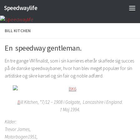
Speedwaylife
Skip to content
BILL KITCHEN
En speedway gentleman.
En tre gange VM finalist, som i sin karrieres efterår skaffede sig succes
på de danske speedwaybaner, hvor han blev meget populær for sin
artistiske og sikre kørsel og sin fair og noble adfærd.
B
ill Kitchen, *7/12 – 1908 i Galgate, Lancashire i England.
† Maj 1994.
Kilder:
Trevor James,
Motorbogen1951,