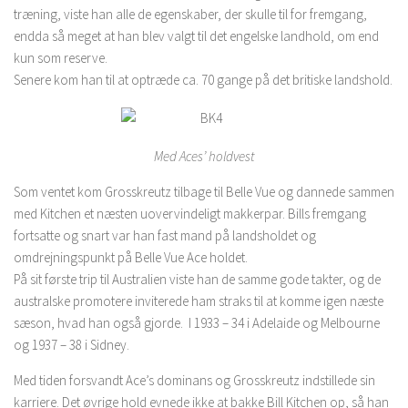
træning, viste han alle de egenskaber, der skulle til for fremgang,
endda så meget at han blev valgt til det engelske landhold, om end
kun som reserve.
Senere kom han til at optræde ca. 70 gange på det britiske landshold.
Med Aces’ holdvest
Som ventet kom Grosskreutz tilbage til Belle Vue og dannede sammen
med Kitchen et næsten uovervindeligt makkerpar. Bills fremgang
fortsatte og snart var han fast mand på landsholdet og
omdrejningspunkt på Belle Vue Ace holdet.
På sit første trip til Australien viste han de samme gode takter, og de
australske promotere inviterede ham straks til at komme igen næste
sæson, hvad han også gjorde. I 1933 – 34 i Adelaide og Melbourne
og 1937 – 38 i Sidney.
Med tiden forsvandt Ace’s dominans og Grosskreutz indstillede sin
karriere. Det øvrige hold evnede ikke at bakke Bill Kitchen op, så han