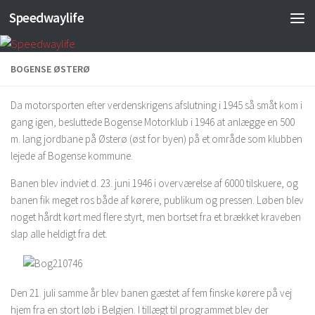
Speedwaylife
Skip to content
BOGENSE ØSTERØ
Da motorsporten efter verdenskrigens afslutning i 1945 så småt kom i
gang igen, besluttede Bogense Motorklub i 1946 at anlægge en 500
m. lang jordbane på Østerø (øst for byen) på et område som klubben
lejede af Bogense kommune.
Banen blev indviet d. 23. juni 1946 i overværelse af 6000 tilskuere, og
banen fik meget ros både af kørere, publikum og pressen. Løben blev
noget hårdt kørt med flere styrt, men bortset fra et brækket kraveben
slap alle heldigt fra det.
Den 21. juli samme år blev banen gæstet af fem finske kørere på vej
hjem fra en stort løb i Belgien. I tillægt til programmet blev der