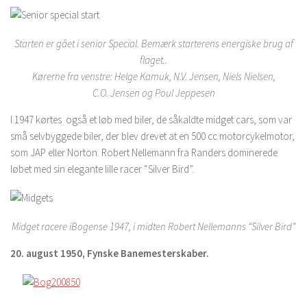
Starten er gået i senior Special. Bemærk starterens energiske brug af
flaget..
Kørerne fra venstre: Helge Kamuk, N.V. Jensen, Niels Nielsen,
C.O. Jensen og Poul Jeppesen
I 1947 kørtes også et løb med biler, de såkaldte midget cars, som var
små selvbyggede biler, der blev drevet at en 500 cc motorcykelmotor,
som JAP eller Norton. Robert Nellemann fra Randers dominerede
løbet med sin elegante lille racer “Silver Bird”.
Midget racere iBogense 1947, i midten Robert Nellemanns “Silver Bird”
20. august 1950, Fynske Banemesterskaber.