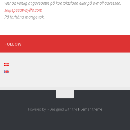
vær da venlig at gøredette på kontaktsiden eller på e-mail adressen:
sk@speedwaylife.com
På forhånd mange tak.
FOLLOW:
Powered by
- Designed with the
Hueman theme