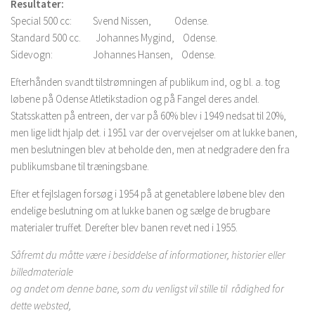
Resultater:
Special 500 cc: Svend Nissen, Odense.
Standard 500 cc. Johannes Mygind, Odense.
Sidevogn: Johannes Hansen, Odense.
Efterhånden svandt tilstrømningen af publikum ind, og bl. a. tog
løbene på Odense Atletikstadion og på Fangel deres andel.
Statsskatten på entreen, der var på 60% blev i 1949 nedsat til 20%,
men lige lidt hjalp det. i 1951 var der overvejelser om at lukke banen,
men beslutningen blev at beholde den, men at nedgradere den fra
publikumsbane til træningsbane.
Efter et fejlslagen forsøg i 1954 på at genetablere løbene blev den
endelige beslutning om at lukke banen og sælge de brugbare
materialer truffet. Derefter blev banen revet ned i 1955.
Såfremt du måtte være i besiddelse af informationer, historier eller
billedmateriale
og andet om denne bane, som du venligst vil stille til rådighed for
dette websted,