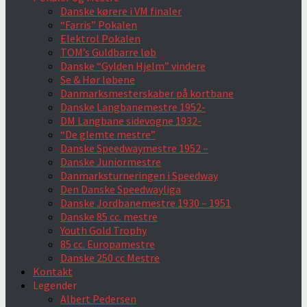
Danske kørere i VM finaler
“Farris” Pokalen
Elektrol Pokalen
TOM’s Guldbarre løb
Danske “Gylden Hjelm” vindere
Se & Hør løbene
Danmarksmesterskaber på kortbane
Danske Langbanemestre 1952-
DM Langbane sidevogne 1932-
“De glemte mestre”
Danske Speedwaymestre 1952 –
Danske Juniormestre
Danmarksturneringen i Speedway
Den Danske Speedwayliga
Danske Jordbanemestre 1930 – 1951
Danske 85 cc. mestre
Youth Gold Trophy
85 cc. Europamestre
Danske 250 cc Mestre
Kontakt
Legender
Albert Pedersen