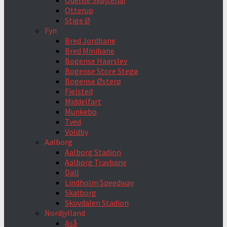
Odense Skøjtehal
Otterup
Stige Ø
Fyn
Bred Jordbane
Bred Minibane
Bogense Haarslev
Bogense Store Stegø
Bogense Østerø
Fjelsted
Middelfart
Munkebo
Tved
Voldby
Aalborg
Aalborg Stadion
Aalborg Travbane
Dall
Lindholm Speedway
Skalborg
Skovdalen Stadion
Nordjylland
Aså