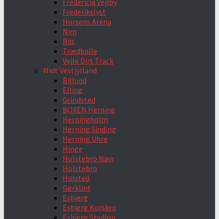
Fredericia Vejlby
Frederikslyst
Horsens Arena
Nim
Riis
Trædballe
Vejle Dirt Track
Midt Vestjylland
Billund
Elling
Grindsted
BOXEN Herning
Herningholm
Herning Sinding
Herning Uhre
Hinge
Holstebro Navr
Holstebro
Holsted
Gørklint
Esbjerg
Esbjerg Korskro
Esbjerg Stadion