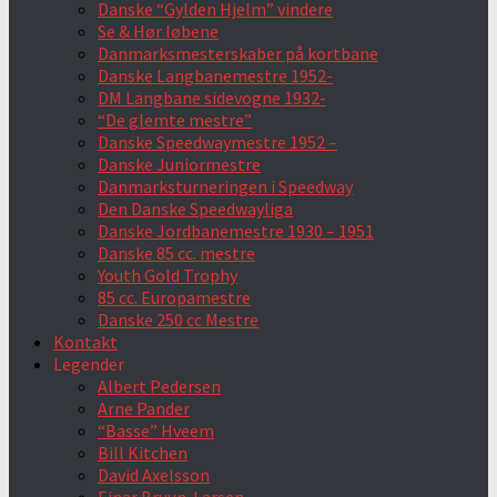
Danske “Gylden Hjelm” vindere
Se & Hør løbene
Danmarksmesterskaber på kortbane
Danske Langbanemestre 1952-
DM Langbane sidevogne 1932-
“De glemte mestre”
Danske Speedwaymestre 1952 –
Danske Juniormestre
Danmarksturneringen i Speedway
Den Danske Speedwayliga
Danske Jordbanemestre 1930 – 1951
Danske 85 cc. mestre
Youth Gold Trophy
85 cc. Europamestre
Danske 250 cc Mestre
Kontakt
Legender
Albert Pedersen
Arne Pander
“Basse” Hveem
Bill Kitchen
David Axelsson