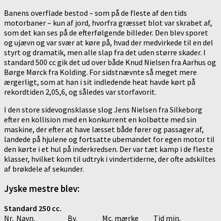
Banens overflade bestod – som på de fleste af den tids
motorbaner – kun af jord, hvorfra græsset blot var skrabet af,
som det kan ses på de efterfølgende billeder. Den blev sporet
og ujævn og var svær at køre på, hvad der medvirkede til en del
styrt og dramatik, men alle slap fra det uden større skader. I
standard 500 cc gik det ud over både Knud Nielsen fra Aarhus og
Børge Mørck fra Kolding. For sidstnævnte så meget mere
ærgerligt, som at han i sit indledende heat havde kørt på
rekordtiden 2,05,6, og således var storfavorit.
I den store sidevognsklasse slog Jens Nielsen fra Silkeborg
efter en kollision med en konkurrent en kolbøtte med sin
maskine, der efter at have læsset både fører og passager af,
landede på hjulene og fortsatte ubemandet for egen motor til
den kørte i et hul på inderkredsen. Der var tæt kamp i de fleste
klasser, hvilket kom til udtryk i vindertiderne, der ofte adskiltes
af brøkdele af sekunder.
Jyske mestre blev:
Standard 250 cc.
Nr. Navn. By. Mc. mærke Tid min.