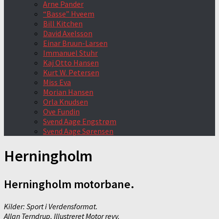
Arne Pander
“Basse” Hveem
Bill Kitchen
David Axelsson
Einar Bruun-Larsen
Immanuel Stuhr
Kaj Otto Hansen
Kurt W. Petersen
Miss Eva
Morian Hansen
Orla Knudsen
Ove Fundin
Svend Aage Engstrøm
Svend Aage Sørensen
Herningholm
Herningholm motorbane.
Kilder: Sport i Verdensformat.
Allan Terndrup, Illustreret Motor revy.