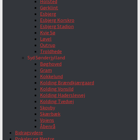
Holsted
Gørklint
Esbjerg
Esbjerg Korskro
Esbjerg Stadion
Kvie Sø
Løvel
Outrup
Troldhede
Syd Sønderjylland
Bøghoved
Gram
Kokkelund
Kolding Brændkjærgaard
Kolding Vonsild
Kolding Haderslevvej
Kolding Tvedvej
Skovby
Skærbæk
Vojens
Åbenrå
Bidragsydere
Pokaler og Mestre