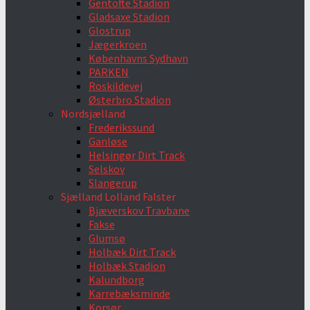
Gentofte Stadion
Gladsaxe Stadion
Glostrup
Jægerkroen
Københavns Sydhavn
PARKEN
Roskildevej
Østerbro Stadion
Nordsjælland
Frederikssund
Ganløse
Helsingør Dirt Track
Selskov
Slangerup
Sjælland Lolland Falster
Bjæverskov Travbane
Fakse
Glumsø
Holbæk Dirt Track
Holbæk Stadion
Kalundborg
Karrebæksminde
Korsør