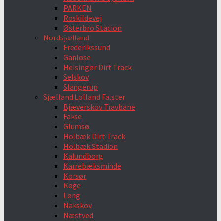
PARKEN
Roskildevej
Østerbro Stadion
Nordsjælland
Frederikssund
Ganløse
Helsingør Dirt Track
Selskov
Slangerup
Sjælland Lolland Falster
Bjæverskov Travbane
Fakse
Glumsø
Holbæk Dirt Track
Holbæk Stadion
Kalundborg
Karrebæksminde
Korsør
Køge
Løng
Nakskov
Næstved