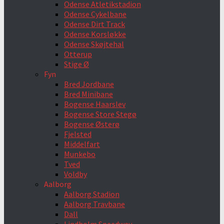
Odense Atletikstadion
Odense Cykelbane
Odense Dirt Track
Odense Korsløkke
Odense Skøjtehal
Otterup
Stige Ø
Fyn
Bred Jordbane
Bred Minibane
Bogense Haarslev
Bogense Store Stegø
Bogense Østerø
Fjelsted
Middelfart
Munkebo
Tved
Voldby
Aalborg
Aalborg Stadion
Aalborg Travbane
Dall