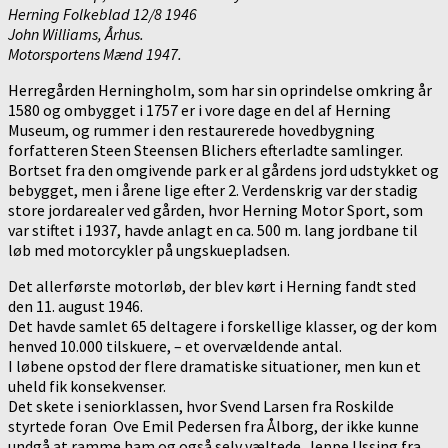
Herning Folkeblad 12/8 1946
John Williams, Århus.
Motorsportens Mænd 1947.
Herregården Herningholm, som har sin oprindelse omkring år
1580 og ombygget i 1757 er i vore dage en del af Herning
Museum, og rummer i den restaurerede hovedbygning
forfatteren Steen Steensen Blichers efterladte samlinger.
Bortset fra den omgivende park er al gårdens jord udstykket og
bebygget, men i årene lige efter 2. Verdenskrig var der stadig
store jordarealer ved gården, hvor Herning Motor Sport, som
var stiftet i 1937, havde anlagt en ca. 500 m. lang jordbane til
løb med motorcykler på ungskuepladsen.
Det allerførste motorløb, der blev kørt i Herning fandt sted
den 11. august 1946.
Det havde samlet 65 deltagere i forskellige klasser, og der kom
henved 10.000 tilskuere, – et overvældende antal.
I løbene opstod der flere dramatiske situationer, men kun et
uheld fik konsekvenser.
Det skete i seniorklassen, hvor Svend Larsen fra Roskilde
styrtede foran Ove Emil Pedersen fra Ålborg, der ikke kunne
undgå at ramme ham og også selv væltede. Jeppe Ussing fra