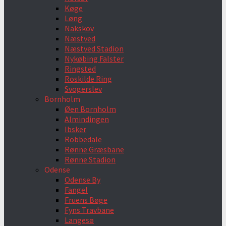
Køge
Løng
Nakskov
Næstved
Næstved Stadion
Nykøbing Falster
Ringsted
Roskilde Ring
Svogerslev
Bornholm
Øen Bornholm
Almindingen
Ibsker
Robbedale
Rønne Græsbane
Rønne Stadion
Odense
Odense By
Fangel
Fruens Bøge
Fyns Travbane
Langesø