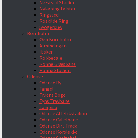
Næstved Stadion
Nykøbing Falster
Ringsted
Roskilde Ring
Svogerslev
Bornholm
Øen Bornholm
Almindingen
Ibsker
Robbedale
Rønne Græsbane
Rønne Stadion
Odense
Odense By
Fangel
Fruens Bøge
Fyns Travbane
Langesø
Odense Atletikstadion
Odense Cykelbane
Odense Dirt Track
Odense Korsløkke