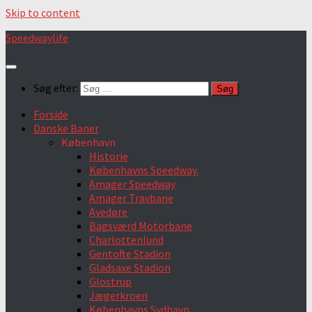
Skip to content
Speedwaylife
Søg efter:
Forside
Danske Baner
København
Historie
Københavns Speedway.
Amager Speedway
Amager Travbane
Avedøre
Bagsværd Motorbane
Charlottenlund
Gentofte Stadion
Gladsaxe Stadion
Glostrup
Jægerkroen
Københavns Sydhavn