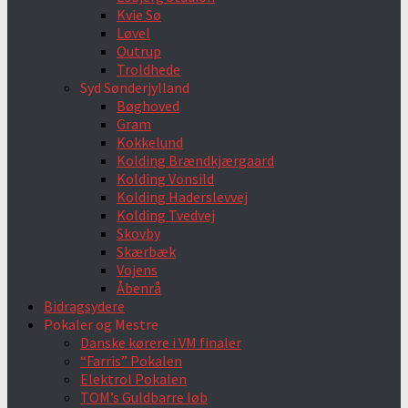
Kvie Sø
Løvel
Outrup
Troldhede
Syd Sønderjylland
Bøghoved
Gram
Kokkelund
Kolding Brændkjærgaard
Kolding Vonsild
Kolding Haderslevvej
Kolding Tvedvej
Skovby
Skærbæk
Vojens
Åbenrå
Bidragsydere
Pokaler og Mestre
Danske kørere i VM finaler
“Farris” Pokalen
Elektrol Pokalen
TOM’s Guldbarre løb