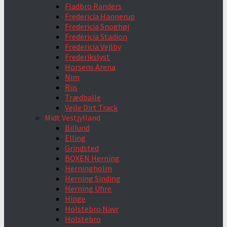
Fladbro Randers
Fredericia Hannerup
Fredericia Snoghøj
Fredericia Stadion
Fredericia Vejlby
Frederikslyst
Horsens Arena
Nim
Riis
Trædballe
Vejle Dirt Track
Midt Vestjylland
Billund
Elling
Grindsted
BOXEN Herning
Herningholm
Herning Sinding
Herning Uhre
Hinge
Holstebro Navr
Holstebro