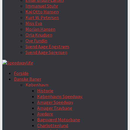
Einar Bruun-Larsen
Immanuel Stuhr
Kaj Otto Hansen
Kurt W. Petersen
Miss Eva
Morian Hansen
Orla Knudsen
Ove Fundin
Svend Aage Engstrøm
Svend Aage Sørensen
Forside
Danske Baner
København
Historie
Københavns Speedway.
Amager Speedway
Amager Travbane
Avedøre
Bagsværd Motorbane
Charlottenlund