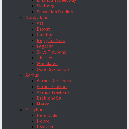
Lindholm Speedway
Skalborg
Skovdalen Stadion
Nordjylland
Aså
Brovst
Gandrup
Højsgård Mors
Løgstør
Skive Travbane
Thisted
Ørnedalen
Øster Svenstrup
Aarhus
Aarhus Dirt Track
Aarhus Stadion
Aarhus Travbane
Brabrand Sø
Mørke
Østjylland
Hem Odde
Hobro
Hvidsten