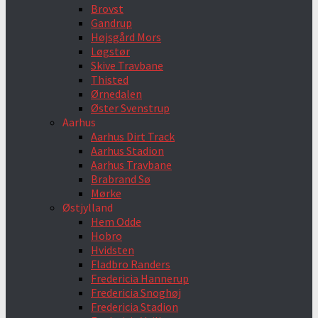
Brovst
Gandrup
Højsgård Mors
Løgstør
Skive Travbane
Thisted
Ørnedalen
Øster Svenstrup
Aarhus
Aarhus Dirt Track
Aarhus Stadion
Aarhus Travbane
Brabrand Sø
Mørke
Østjylland
Hem Odde
Hobro
Hvidsten
Fladbro Randers
Fredericia Hannerup
Fredericia Snoghøj
Fredericia Stadion