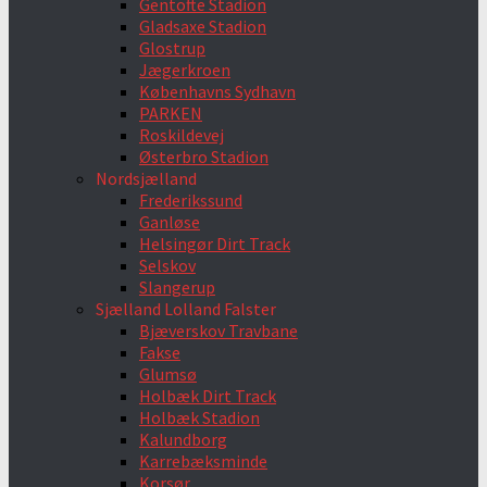
Gentofte Stadion
Gladsaxe Stadion
Glostrup
Jægerkroen
Københavns Sydhavn
PARKEN
Roskildevej
Østerbro Stadion
Nordsjælland
Frederikssund
Ganløse
Helsingør Dirt Track
Selskov
Slangerup
Sjælland Lolland Falster
Bjæverskov Travbane
Fakse
Glumsø
Holbæk Dirt Track
Holbæk Stadion
Kalundborg
Karrebæksminde
Korsør