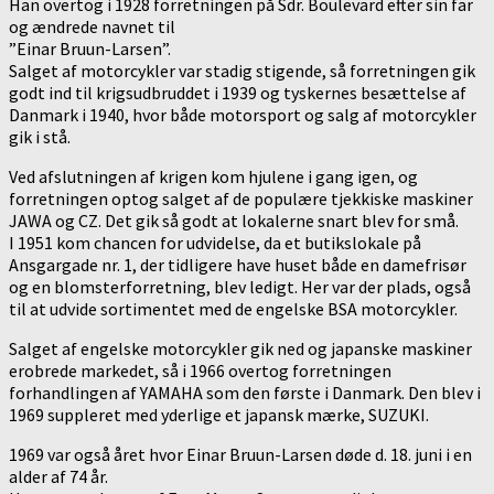
Han overtog i 1928 forretningen på Sdr. Boulevard efter sin far
og ændrede navnet til
”Einar Bruun-Larsen”.
Salget af motorcykler var stadig stigende, så forretningen gik
godt ind til krigsudbruddet i 1939 og tyskernes besættelse af
Danmark i 1940, hvor både motorsport og salg af motorcykler
gik i stå.
Ved afslutningen af krigen kom hjulene i gang igen, og
forretningen optog salget af de populære tjekkiske maskiner
JAWA og CZ. Det gik så godt at lokalerne snart blev for små.
I 1951 kom chancen for udvidelse, da et butikslokale på
Ansgargade nr. 1, der tidligere have huset både en damefrisør
og en blomsterforretning, blev ledigt. Her var der plads, også
til at udvide sortimentet med de engelske BSA motorcykler.
Salget af engelske motorcykler gik ned og japanske maskiner
erobrede markedet, så i 1966 overtog forretningen
forhandlingen af YAMAHA som den første i Danmark. Den blev i
1969 suppleret med yderlige et japansk mærke, SUZUKI.
1969 var også året hvor Einar Bruun-Larsen døde d. 18. juni i en
alder af 74 år.