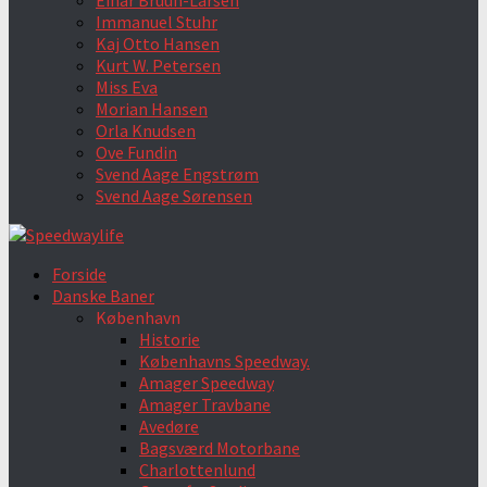
Einar Bruun-Larsen
Immanuel Stuhr
Kaj Otto Hansen
Kurt W. Petersen
Miss Eva
Morian Hansen
Orla Knudsen
Ove Fundin
Svend Aage Engstrøm
Svend Aage Sørensen
Forside
Danske Baner
København
Historie
Københavns Speedway.
Amager Speedway
Amager Travbane
Avedøre
Bagsværd Motorbane
Charlottenlund