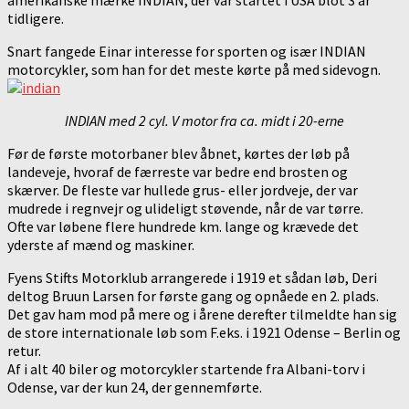
amerikanske mærke INDIAN, der var startet i USA blot 3 år
tidligere.
Snart fangede Einar interesse for sporten og især INDIAN
motorcykler, som han for det meste kørte på med sidevogn.
INDIAN med 2 cyl. V motor fra ca. midt i 20-erne
Før de første motorbaner blev åbnet, kørtes der løb på
landeveje, hvoraf de færreste var bedre end brosten og
skærver. De fleste var hullede grus- eller jordveje, der var
mudrede i regnvejr og ulideligt støvende, når de var tørre.
Ofte var løbene flere hundrede km. lange og krævede det
yderste af mænd og maskiner.
Fyens Stifts Motorklub arrangerede i 1919 et sådan løb, Deri
deltog Bruun Larsen for første gang og opnåede en 2. plads.
Det gav ham mod på mere og i årene derefter tilmeldte han sig
de store internationale løb som F.eks. i 1921 Odense – Berlin og
retur.
Af i alt 40 biler og motorcykler startende fra Albani-torv i
Odense, var der kun 24, der gennemførte.