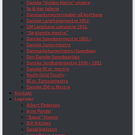
Danske “Gylden Hjelm” vindere
Se & Hør løbene
Danmarksmesterskaber på kortbane
Danske Langbanemestre 1952-
DM Langbane sidevogne 1932-
“De glemte mestre”
Danske Speedwaymestre 1952 –
Danske Juniormestre
Danmarksturneringen i Speedway
Den Danske Speedwayliga
Danske Jordbanemestre 1930 – 1951
Danske 85 cc. mestre
Youth Gold Trophy
85 cc. Europamestre
Danske 250 cc Mestre
Kontakt
Legender
Albert Pedersen
Arne Pander
“Basse” Hveem
Bill Kitchen
David Axelsson