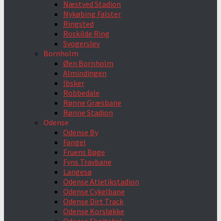
Næstved Stadion
Nykøbing Falster
Ringsted
Roskilde Ring
Svogerslev
Bornholm
Øen Bornholm
Almindingen
Ibsker
Robbedale
Rønne Græsbane
Rønne Stadion
Odense
Odense By
Fangel
Fruens Bøge
Fyns Travbane
Langesø
Odense Atletikstadion
Odense Cykelbane
Odense Dirt Track
Odense Korsløkke