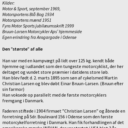
Kilder:
Motor & Sport, september 1969,
Motorsportens Blå Bog 1934
Motorsportens mænd 1951
Fyns Motor Sports jubilæumsskrift 1999
Bruun-Larsen Motorcykler Aps’ hjemmeside
Egen erindring fra Ansgargade i Odense
Den ”største” af alle
Han var med en kampvægt på lidt over 125 kg. kendt både
hjemme og i udlandet som den tungeste motorcyklist, der her
deltaget og vundet store præmier i datidens store løb.
Han blev født d. 2. marts 1895 som søn af cykelsmed Martin
Christian Larsen og blev døbt Einar Bruun-Larsen. (Bruun efter
sin farmor)
Han voksede op parallelt med de første motorcyklers
fremgang i Danmark.
Faderen stiftede i 1904 firmaet ”Christian Larsen” og åbnede en
forretning på Sdr. Boulevard 156 i Odense som den første
motorcykelforretning i Danmark. Han fik forhandlingen af det