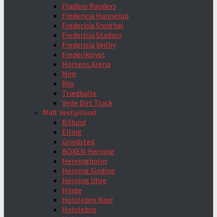
Fladbro Randers
Fredericia Hannerup
Fredericia Snoghøj
Fredericia Stadion
Fredericia Vejlby
Frederikslyst
Horsens Arena
Nim
Riis
Trædballe
Vejle Dirt Track
Midt Vestjylland
Billund
Elling
Grindsted
BOXEN Herning
Herningholm
Herning Sinding
Herning Uhre
Hinge
Holstebro Navr
Holstebro