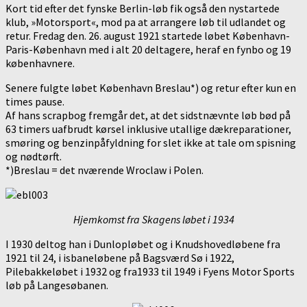
Kort tid efter det fynske Berlin-løb fik også den nystartede
klub, »Motorsport«, mod pa at arrangere løb til udlandet og
retur. Fredag den. 26. august 1921 startede løbet København-
Paris-København med i alt 20 deltagere, heraf en fynbo og 19
københavnere.
Senere fulgte løbet København Breslau*) og retur efter kun en
times pause.
Af hans scrapbog fremgår det, at det sidstnævnte løb bød på
63 timers uafbrudt kørsel inklusive utallige dækreparationer,
smøring og benzinpåfyldning for slet ikke at tale om spisning
og nødtørft.
*)Breslau = det nværende Wroclaw i Polen.
Hjemkomst fra Skagens løbet i 1934
I 1930 deltog han i Dunlopløbet og i Knudshovedløbene fra
1921 til 24, i isbaneløbene på Bagsværd Sø i 1922,
Pilebakkeløbet i 1932 og fra1933 til 1949 i Fyens Motor Sports
løb på Langesøbanen.