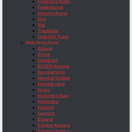
Fredericia Vejlby
Frederikslyst
Horsens Arena
Nim
Riis
Trædballe
Vejle Dirt Track
Midt Vestjylland
Billund
Elling
Grindsted
BOXEN Herning
Herningholm
Herning Sinding
Herning Uhre
Hinge
Holstebro Navr
Holstebro
Holsted
Gørklint
Esbjerg
Esbjerg Korskro
Esbjerg Stadion