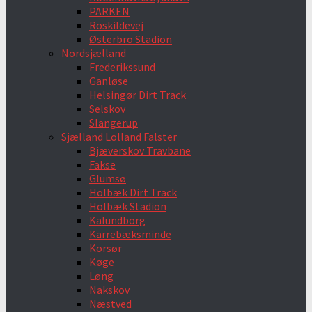
PARKEN
Roskildevej
Østerbro Stadion
Nordsjælland
Frederikssund
Ganløse
Helsingør Dirt Track
Selskov
Slangerup
Sjælland Lolland Falster
Bjæverskov Travbane
Fakse
Glumsø
Holbæk Dirt Track
Holbæk Stadion
Kalundborg
Karrebæksminde
Korsør
Køge
Løng
Nakskov
Næstved