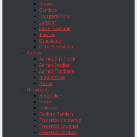
Brovst
Gandrup
Højsgård Mors
Løgstør
Skive Travbane
Thisted
Ørnedalen
Øster Svenstrup
Aarhus
Aarhus Dirt Track
Aarhus Stadion
Aarhus Travbane
Brabrand Sø
Mørke
Østjylland
Hem Odde
Hobro
Hvidsten
Fladbro Randers
Fredericia Hannerup
Fredericia Snoghøj
Fredericia Stadion