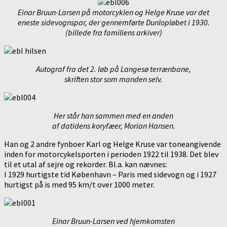
Einar Bruun-Larsen på motorcyklen og Helge Kruse var det
eneste
sidevognspar, der gennemførte Dunlopløbet i 1930.
(billede fra familiens arkiver)
Autograf fra det 2. løb på Langesø terrænbane,
skriften stor som manden selv.
Her står han sammen med en anden
af datidens koryfæer, Morian Hansen.
Han og 2 andre fynboer Karl og Helge Kruse var toneangivende
inden for motorcykelsporten i perioden 1922 til 1938. Det blev
til et utal af sejre og rekorder. Bl.a. kan nævnes:
I 1929 hurtigste tid København – Paris med sidevogn og i 1927
hurtigst på is med 95 km/t over 1000 meter.
Einar Bruun-Larsen ved hjemkomsten