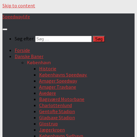
Skip to content
Speedwaylife
Søg efter:
Forside
Danske Baner
København
Historie
Københavns Speedway.
Amager Speedway
Amager Travbane
Avedøre
Bagsværd Motorbane
Charlottenlund
Gentofte Stadion
Gladsaxe Stadion
Glostrup
Jægerkroen
Københavns Sydhavn