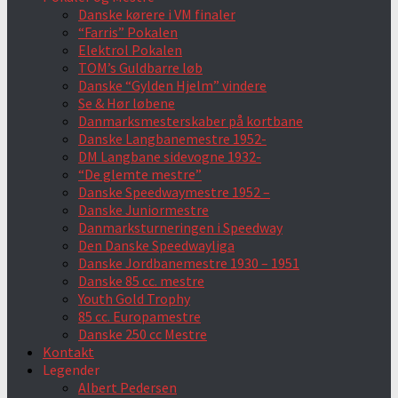
Danske kørere i VM finaler
“Farris” Pokalen
Elektrol Pokalen
TOM’s Guldbarre løb
Danske “Gylden Hjelm” vindere
Se & Hør løbene
Danmarksmesterskaber på kortbane
Danske Langbanemestre 1952-
DM Langbane sidevogne 1932-
“De glemte mestre”
Danske Speedwaymestre 1952 –
Danske Juniormestre
Danmarksturneringen i Speedway
Den Danske Speedwayliga
Danske Jordbanemestre 1930 – 1951
Danske 85 cc. mestre
Youth Gold Trophy
85 cc. Europamestre
Danske 250 cc Mestre
Kontakt
Legender
Albert Pedersen