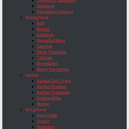
Lindholm Speedway
Skalborg
Skovdalen Stadion
Nordjylland
Aså
Brovst
Gandrup
Højsgård Mors
Løgstør
Skive Travbane
Thisted
Ørnedalen
Øster Svenstrup
Aarhus
Aarhus Dirt Track
Aarhus Stadion
Aarhus Travbane
Brabrand Sø
Mørke
Østjylland
Hem Odde
Hobro
Hvidsten