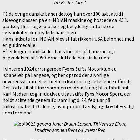
fra Berlin- løbet
På de øvrige danske baner deltog han over 100 løb, altid i
sidevognklassen på en INDIAN maskine og høstede ca. 45 1.
pladser, 15 2.- og 3. pladser og betydeligt antal store
sølvpokaler, der prydede hans hjem.
Hans indsats for INDIAN blev af fabrikken i USA belønnet med
en guldmedalje.
Efter krigen mindskedes hans indsats på banerne og i
begyndelsen af 1950-erne sluttede han sin karriere.
I vinteren 1924 arrangerede Fyens Stifts Motorklub et
isbaneløb på Langesø, og her opstod der alvorlige
uoverensstemmelser mellem kørerne og de ledende officials.
Det førte til at Einar sammen med sin far og bl. a. fabrikant
Karl Madsen tog initiativet til at stifte Fyns Motor Sport, der
holdt stiftende generalforsamling d. 24. februar på
Industripalæet i Odense, hvor proprietær Bjergskov blev valgt
som formand.
3 generationer Bruun-Larsen. Til Venstre Einar,
i midten sønnen Bent og yderst Per.