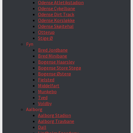
Odense Atletikstadion
Odense Cykelbane
Odense Dirt Track
Odense Korsløkke
Odense Skøjtehal
Otterup
Stige Ø
Fyn
Bred Jordbane
Bred Minibane
Bogense Haarslev
Bogense Store Stegø
Bogense Østerø
Fjelsted
Middelfart
Munkebo
Tved
Voldby
Aalborg
Aalborg Stadion
Aalborg Travbane
Dall