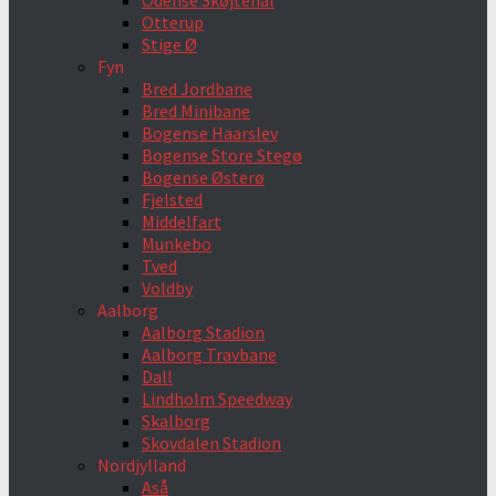
Odense Skøjtehal
Otterup
Stige Ø
Fyn
Bred Jordbane
Bred Minibane
Bogense Haarslev
Bogense Store Stegø
Bogense Østerø
Fjelsted
Middelfart
Munkebo
Tved
Voldby
Aalborg
Aalborg Stadion
Aalborg Travbane
Dall
Lindholm Speedway
Skalborg
Skovdalen Stadion
Nordjylland
Aså