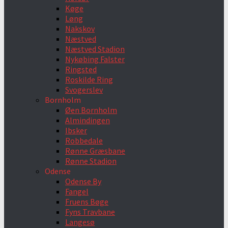
Køge
Løng
Nakskov
Næstved
Næstved Stadion
Nykøbing Falster
Ringsted
Roskilde Ring
Svogerslev
Bornholm
Øen Bornholm
Almindingen
Ibsker
Robbedale
Rønne Græsbane
Rønne Stadion
Odense
Odense By
Fangel
Fruens Bøge
Fyns Travbane
Langesø