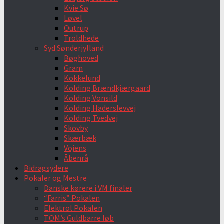
Kvie Sø
Løvel
Outrup
Troldhede
Syd Sønderjylland
Bøghoved
Gram
Kokkelund
Kolding Brændkjærgaard
Kolding Vonsild
Kolding Haderslevvej
Kolding Tvedvej
Skovby
Skærbæk
Vojens
Åbenrå
Bidragsydere
Pokaler og Mestre
Danske kørere i VM finaler
“Farris” Pokalen
Elektrol Pokalen
TOM’s Guldbarre løb