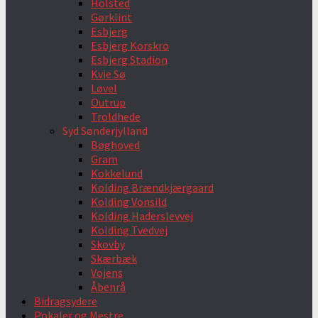
Holsted
Gørklint
Esbjerg
Esbjerg Korskro
Esbjerg Stadion
Kvie Sø
Løvel
Outrup
Troldhede
Syd Sønderjylland
Bøghoved
Gram
Kokkelund
Kolding Brændkjærgaard
Kolding Vonsild
Kolding Haderslevvej
Kolding Tvedvej
Skovby
Skærbæk
Vojens
Åbenrå
Bidragsydere
Pokaler og Mestre