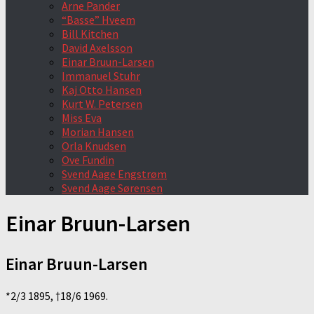
Arne Pander
“Basse” Hveem
Bill Kitchen
David Axelsson
Einar Bruun-Larsen
Immanuel Stuhr
Kaj Otto Hansen
Kurt W. Petersen
Miss Eva
Morian Hansen
Orla Knudsen
Ove Fundin
Svend Aage Engstrøm
Svend Aage Sørensen
Einar Bruun-Larsen
Einar Bruun-Larsen
*2/3 1895, †18/6 1969.