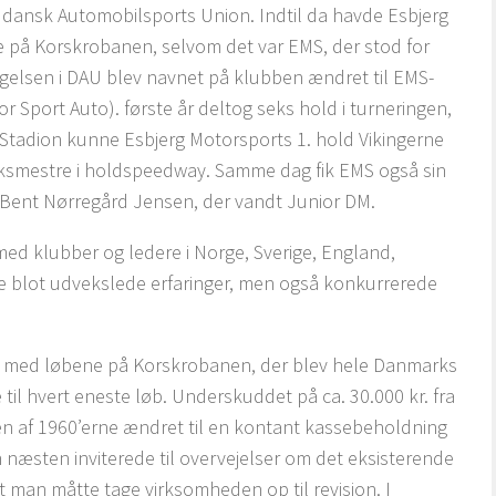
i dansk Automobilsports Union. Indtil da havde Esbjerg
e på Korskrobanen, selvom det var EMS, der stod for
agelsen i DAU blev navnet på klubben ændret til EMS-
 Sport Auto). første år deltog seks hold i turneringen,
 Stadion kunne Esbjerg Motorsports 1. hold Vikingerne
rksmestre i holdspeedway. Samme dag fik EMS også sin
 Bent Nørregård Jensen, der vandt Junior DM.
ed klubber og ledere i Norge, Sverige, England,
 blot udvekslede erfaringer, men også konkurrerede
e med løbene på Korskrobanen, der blev hele Danmarks
til hvert eneste løb. Underskuddet på ca. 30.000 kr. fra
en af 1960’erne ændret til en kontant kassebeholdning
næsten inviterede til overvejelser om det eksisterende
 man måtte tage virksomheden op til revision. I