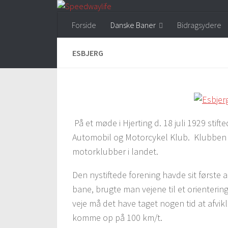
Skip to content
Forside
Danske Baner
Bidragsydere
ESBJERG
På et møde i Hjerting d. 18 juli 1929 sti
Automobil og Motorcykel Klub. Klubben 
motorklubber i landet.
Den nystiftede forening havde sit første
bane, brugte man vejene til et orientering
veje må det have taget nogen tid at afv
komme op på 100 km/t.