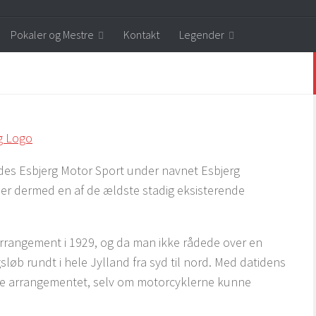
Pokaler og Mestre
Kontakt
Legender
ftedes Esbjerg Motor Sport under navnet Esbjerg
er dermed en af de ældste stadig eksisterende
 arrangement i 1929, og da man ikke rådede over en
sløb rundt i hele Jylland fra syd til nord. Med datidens
ikle arrangementet, selv om motorcyklerne kunne