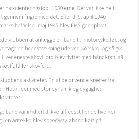
sær natorienteringsløb i 1930’erne. Det var ikke helt
dt gennem fingre med det. Efter d. 9. april 1940
arks befrielse i maj 1945 blev EMS genoplivet.
uttede klubben at anlægge en bane til motorcykelløb, og
t overtage en hedestrækning ude ved Korskro, og så gik
Hver eneste skovl jord blev flyttet med håndkraft, så
kovlfuld for skovfuld.
lubbens aktiviteter. En af de drivende kræfter fra
en Holm, der med stor dynamik og dygtighed
tiviteter.
 bane var imidlertid ikke tilfredsstillende hverken
g i en årrække blev speedwayløbene kørt på