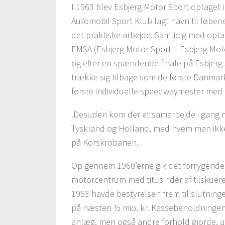
I 1963 blev Esbjerg Motor Sport optaget 
Automobil Sport Klub lagt navn til løben
det praktiske arbejde. Samtidig med opt
EMSA (Esbjerg Motor Sport – Esbjerg Motor
og efter en spændende finale på Esbjerg
trække sig tilbage som de første Danma
første individuelle speedwaymester med
.Desuden kom der et samarbejde i gang m
Tyskland og Holland, med hvem man ikke
på Korskrobanen.
Op gennem 1960’erne gik det forrygend
motorcentrum med titusinder af tilskuere 
1953 havde bestyrelsen frem til slutning
på næsten ½ mio. kr. Kassebeholdningen 
anlæg, men også andre forhold gjorde, at