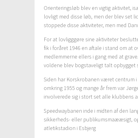
Orienteringsløb blev en vigtig aktivitet, i
lovligt med disse løb, men der blev set li
stoppede disse aktiviteter, men med Danm
For at lovligggøre sine aktiviteter besl
fik i foråret 1946 en aftale i stand om a
medlemmerne ellers i gang med at grave. 
voldene blev bogstaveligt talt opbygget s
Siden har Korskrobanen været centrum i k
omkring 1955 og mange år frem var Jørg
involverede sig i stort set alle klubbens ak
Speedwaybanen inde i midten af den lange
sikkerheds- eller publikumsmaææsigt, o
atletikstadion i Esbjerg