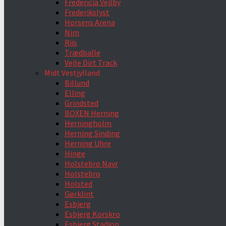
Fredericia Vejlby
Frederikslyst
Horsens Arena
Nim
Riis
Trædballe
Vejle Dirt Track
Midt Vestjylland
Billund
Elling
Grindsted
BOXEN Herning
Herningholm
Herning Sinding
Herning Uhre
Hinge
Holstebro Navr
Holstebro
Holsted
Gørklint
Esbjerg
Esbjerg Korskro
Esbjerg Stadion