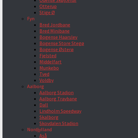
Odense Skøjtehal
Otterup
Stige Ø
Fyn
Bred Jordbane
Bred Minibane
Bogense Haarslev
Bogense Store Stegø
Bogense Østerø
Fjelsted
Middelfart
Munkebo
Tved
Voldby
Aalborg
Aalborg Stadion
Aalborg Travbane
Dall
Lindholm Speedway
Skalborg
Skovdalen Stadion
Nordjylland
Aså