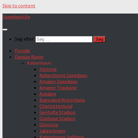
Skip to content
Speedwaylife
Søg efter:
Forside
Danske Baner
København
Historie
Københavns Speedway.
Amager Speedway
Amager Travbane
Avedøre
Bagsværd Motorbane
Charlottenlund
Gentofte Stadion
Gladsaxe Stadion
Glostrup
Jægerkroen
Københavns Sydhavn