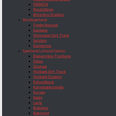
PARKEN
Roskildevej
Østerbro Stadion
Nordsjælland
Frederikssund
Ganløse
Helsingør Dirt Track
Selskov
Slangerup
Sjælland Lolland Falster
Bjæverskov Travbane
Fakse
Glumsø
Holbæk Dirt Track
Holbæk Stadion
Kalundborg
Karrebæksminde
Korsør
Køge
Løng
Nakskov
Næstved