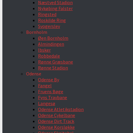
Næstved Stadion
Nykøbing Falster
Ringsted
Roskilde Ring
Svogerslev
Bornholm
Øen Bornholm
Almindingen
Ibsker
Robbedale
Rønne Græsbane
Rønne Stadion
Odense
Odense By
Fangel
Fruens Bøge
Fyns Travbane
Langesø
Odense Atletikstadion
Odense Cykelbane
Odense Dirt Track
Odense Korsløkke