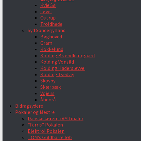
Kvie Sø
Løvel
Outrup
Troldhede
Syd Sønderjylland
Bøghoved
Gram
Kokkelund
Kolding Brændkjærgaard
Kolding Vonsild
Kolding Haderslevvej
Kolding Tvedvej
Skovby
Skærbæk
Vojens
Åbenrå
Bidragsydere
Pokaler og Mestre
Danske kørere i VM finaler
“Farris” Pokalen
Elektrol Pokalen
TOM’s Guldbarre løb