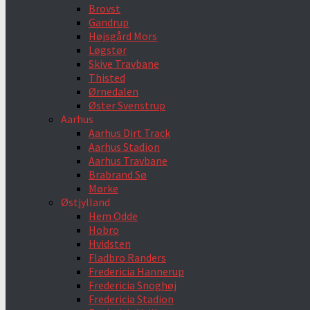
Brovst
Gandrup
Højsgård Mors
Løgstør
Skive Travbane
Thisted
Ørnedalen
Øster Svenstrup
Aarhus
Aarhus Dirt Track
Aarhus Stadion
Aarhus Travbane
Brabrand Sø
Mørke
Østjylland
Hem Odde
Hobro
Hvidsten
Fladbro Randers
Fredericia Hannerup
Fredericia Snoghøj
Fredericia Stadion