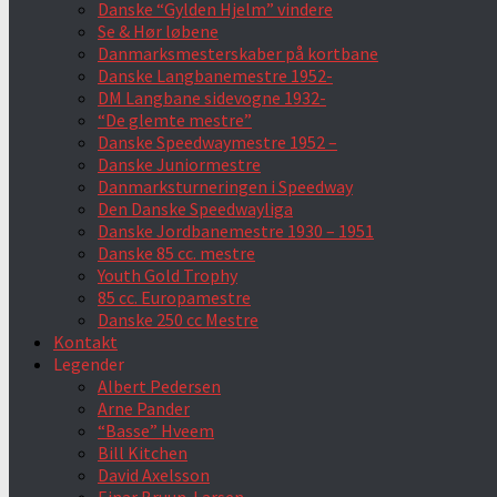
Danske “Gylden Hjelm” vindere
Se & Hør løbene
Danmarksmesterskaber på kortbane
Danske Langbanemestre 1952-
DM Langbane sidevogne 1932-
“De glemte mestre”
Danske Speedwaymestre 1952 –
Danske Juniormestre
Danmarksturneringen i Speedway
Den Danske Speedwayliga
Danske Jordbanemestre 1930 – 1951
Danske 85 cc. mestre
Youth Gold Trophy
85 cc. Europamestre
Danske 250 cc Mestre
Kontakt
Legender
Albert Pedersen
Arne Pander
“Basse” Hveem
Bill Kitchen
David Axelsson