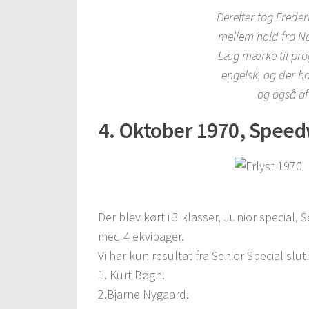
Derefter tog Frede
mellem hold fra No
Læg mærke til prog
engelsk, og der h
og også af
4. Oktober 1970, Spee
Der blev kørt i 3 klasser, Junior special,
med 4 ekvipager.
Vi har kun resultat fra Senior Special slut
1. Kurt Bøgh.
2.Bjarne Nygaard.