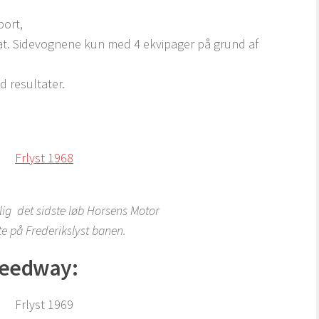
port,
at. Sidevognene kun med 4 ekvipager på grund af
 resultater.
lig det sidste løb Horsens Motor
te på Frederikslyst banen.
speedway: