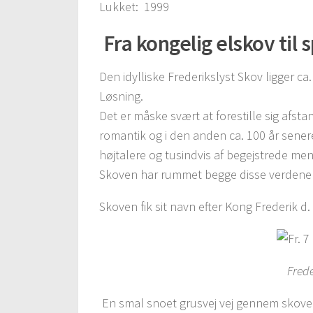
Lukket: 1999
Fra kongelig elskov til
Den idylliske Frederikslyst Skov ligger 
Løsning.
Det er måske svært at forestille sig af
romantik og i den anden ca. 100 år senere
højtalere og tusindvis af begejstrede me
Skoven har rummet begge disse verdener
Skoven fik sit navn efter Kong Frederik 
Frede
En smal snoet grusvej vej gennem skoven 