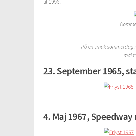
til 1996.
Dommer
På en smuk sommerdag i 1
mål f
23. September 1965, stæ
4. Maj 1967, Speedway