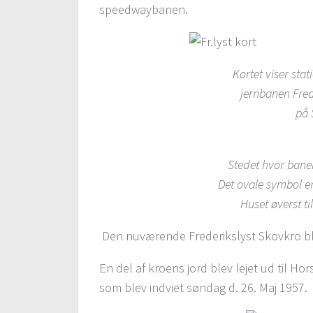
speedwaybanen.
Kortet viser sta
jernbanen Fred
på 
Stedet hvor banen 
Det ovale symbol er
Huset øverst ti
Den nuværende Frederikslyst Skovkro blev
En del af kroens jord blev lejet ud til H
som blev indviet søndag d. 26. Maj 1957.