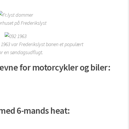
huset på Frederikslyst
963 var Frederikslyst banen et populært
or en søndagsudflugt.
vne for motorcykler og biler:
 med 6-mands heat: