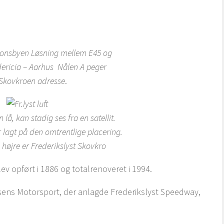
tionsbyen Løsning mellem E45 og
ericia – Aarhus Nålen A peger
Skovkroen adresse
.
lå, kan stadig ses fra en satellit.
 lagt på den omtrentlige placering.
l højre er Frederikslyst Skovkro
 opført i 1886 og totalrenoveret i 1994.
orsens Motorsport, der anlagde Frederikslyst Speedway,