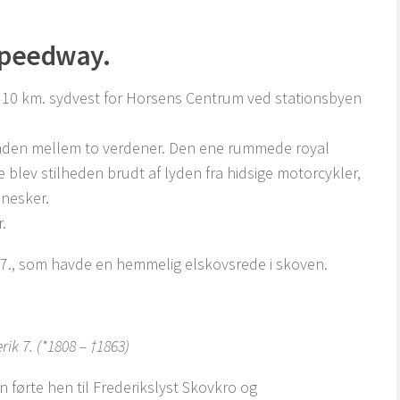
 speedway.
ca. 10 km. sydvest for Horsens Centrum ved stationsbyen
standen mellem to verdener. Den ene rummede royal
 blev stilheden brudt af lyden fra hidsige motorcykler,
nnesker.
.
d. 7., som havde en hemmelig elskovsrede i skoven.
rik 7. (*1808 – †1863)
førte hen til Frederikslyst Skovkro og