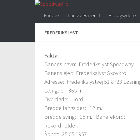
Skip to content
Forside
Danske Baner
Bidragsydere
FREDERIKSLYST
Fakta:
Banens navn: Frederikslyst Speedway
Banens ejer: Frederikslyst Skovkro
Adresse: Frederikslystvej 51 8723 Løsnin
Længde: 365 m.
Overflade: Jord
Bredde langsider: 12 m.
Bredde sving: 15 m. Banerekord:
Rekordholder:
Åbnet: 25.05.1957