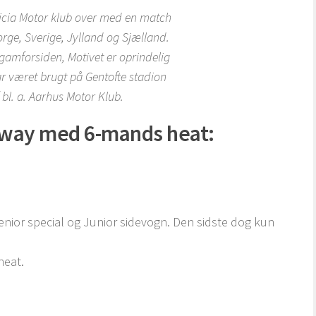
ricia Motor klub over med en match
rge, Sverige, Jylland og Sjælland.
amforsiden, Motivet er oprindelig
ar været brugt på Gentofte stadion
 bl. a. Aarhus Motor Klub.
dway med 6-mands heat:
 Senior special og Junior sidevogn. Den sidste dog kun
heat.