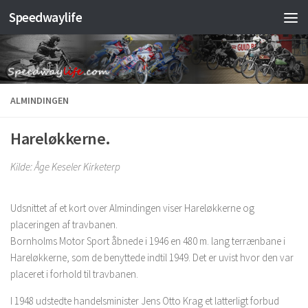
Speedwaylife
Skip to content
ALMINDINGEN
Hareløkkerne.
Kilde: Åge Keseler Kirketerp
Udsnittet af et kort over Almindingen viser Hareløkkerne og
placeringen af travbanen.
Bornholms Motor Sport åbnede i 1946 en 480 m. lang terrænbane i
Hareløkkerne, som de benyttede indtil 1949. Det er uvist hvor den var
placeret i forhold til travbanen.
I 1948 udstedte handelsminister Jens Otto Krag et latterligt forbud