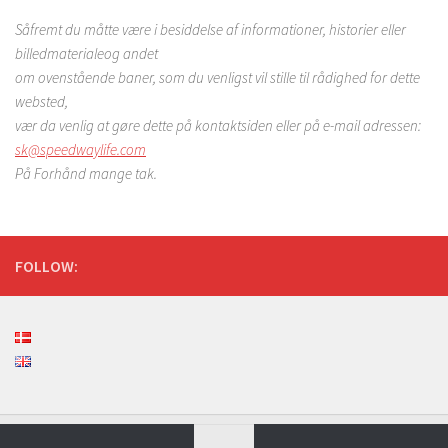
Såfremt du måtte være i besiddelse af informationer, historier eller
billedmateriale
og andet
om ovenstående baner, som du venligst vil stille til rådighed for dette
websted,
vær da venlig at gøre dette på kontaktsiden eller på e-mail adressen:
sk@speedwaylife.com
På Forhånd mange tak.
FOLLOW: