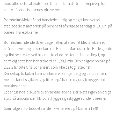
mod afholdelse af motorløb i Danmark fra d. 15 juni. Angivelig for at
spare på landets brændstofreserver.
Bornholms Motor Sport handlede hurtig og meget kort varsel
stablede de et motorløb på benene til afholdelse søndag d. 13. juni på
banen i Hareløkkerne.
Bornholms Tidende skrev dagen efter, at stævnet blev afviklet i et
strålende vejr, og at især køreren Herman Marcussen fra Hasle gjorde
sig fint bemærket ved at vinde to af de tre starter, han deltog i, og
samtidig satte han banerekord ed 1,20,1 min. Den tidligere rekord på
2,22,2 tilhørte Orla Johansen, som ikke deltog i stævnet.
Der deltog to københavnske kørere, Zangenberg og Jens Jensen,
men de fandt sig ikke rigtig til rette på banen og udgik begge med
maskinskader.
Et par tusinde tilskuere overværede løbene. Der skete ingen alvorlige
styrt, så ambulancen fik lov at hygge sig i skyggen under træerne.
Som følge af forbuddet var der ikke flere løb på banen i 1948.