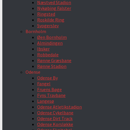
Næstved Stadion
Nykøbing Falster
Ringsted
Roskilde Ring
Svogerslev
Bornholm
Øen Bornholm
Almindingen
Ibsker
Robbedale
Rønne Græsbane
Rønne Stadion
Odense
Odense By
Fangel
Fruens Bøge
Fyns Travbane
Langesø
Odense Atletikstadion
Odense Cykelbane
Odense Dirt Track
Odense Korsløkke