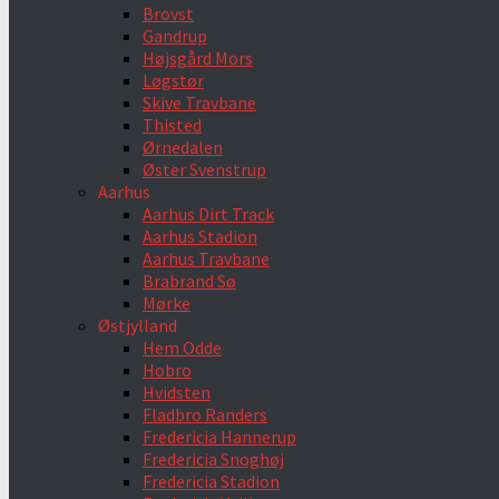
Brovst
Gandrup
Højsgård Mors
Løgstør
Skive Travbane
Thisted
Ørnedalen
Øster Svenstrup
Aarhus
Aarhus Dirt Track
Aarhus Stadion
Aarhus Travbane
Brabrand Sø
Mørke
Østjylland
Hem Odde
Hobro
Hvidsten
Fladbro Randers
Fredericia Hannerup
Fredericia Snoghøj
Fredericia Stadion