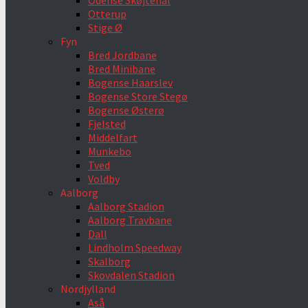
Odense Skøjtehal
Otterup
Stige Ø
Fyn
Bred Jordbane
Bred Minibane
Bogense Haarslev
Bogense Store Stegø
Bogense Østerø
Fjelsted
Middelfart
Munkebo
Tved
Voldby
Aalborg
Aalborg Stadion
Aalborg Travbane
Dall
Lindholm Speedway
Skalborg
Skovdalen Stadion
Nordjylland
Aså