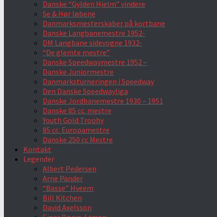
Danske “Gylden Hjelm” vindere
Se & Hør løbene
Danmarksmesterskaber på kortbane
Danske Langbanemestre 1952-
DM Langbane sidevogne 1932-
“De glemte mestre”
Danske Speedwaymestre 1952 –
Danske Juniormestre
Danmarksturneringen i Speedway
Den Danske Speedwayliga
Danske Jordbanemestre 1930 – 1951
Danske 85 cc. mestre
Youth Gold Trophy
85 cc. Europamestre
Danske 250 cc Mestre
Kontakt
Legender
Albert Pedersen
Arne Pander
“Basse” Hveem
Bill Kitchen
David Axelsson