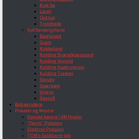
Kvie Sø
Løvel
Outrup
Troldhede
Syd Sønderjylland
Bøghoved
Gram
Kokkelund
Kolding Brændkjærgaard
Kolding Vonsild
Kolding Haderslevvej
Kolding Tvedvej
Skovby
Skærbæk
Vojens
Åbenrå
Bidragsydere
Pokaler og Mestre
Danske kørere i VM finaler
“Farris” Pokalen
Elektrol Pokalen
TOM’s Guldbarre løb