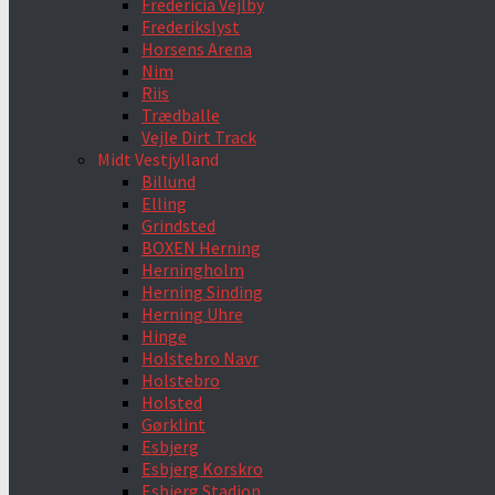
Fredericia Vejlby
Frederikslyst
Horsens Arena
Nim
Riis
Trædballe
Vejle Dirt Track
Midt Vestjylland
Billund
Elling
Grindsted
BOXEN Herning
Herningholm
Herning Sinding
Herning Uhre
Hinge
Holstebro Navr
Holstebro
Holsted
Gørklint
Esbjerg
Esbjerg Korskro
Esbjerg Stadion