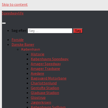
Skip to content
Speedwaylife
Søg efter:
Forside
Danske Baner
København
Historie
Københavns Speedway.
Amager Speedway
Amager Travbane
Avedøre
Bagsværd Motorbane
Charlottenlund
Gentofte Stadion
Gladsaxe Stadion
Glostrup
Jægerkroen
Københavns Sydhavn