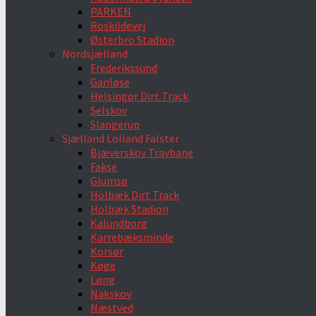
PARKEN
Roskildevej
Østerbro Stadion
Nordsjælland
Frederikssund
Ganløse
Helsingør Dirt Track
Selskov
Slangerup
Sjælland Lolland Falster
Bjæverskov Travbane
Fakse
Glumsø
Holbæk Dirt Track
Holbæk Stadion
Kalundborg
Karrebæksminde
Korsør
Køge
Løng
Nakskov
Næstved