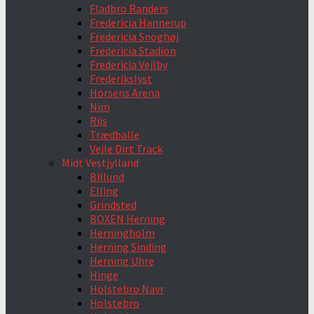
Fladbro Randers
Fredericia Hannerup
Fredericia Snoghøj
Fredericia Stadion
Fredericia Vejlby
Frederikslyst
Horsens Arena
Nim
Riis
Trædballe
Vejle Dirt Track
Midt Vestjylland
Billund
Elling
Grindsted
BOXEN Herning
Herningholm
Herning Sinding
Herning Uhre
Hinge
Holstebro Navr
Holstebro