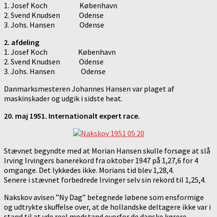
1. Josef Koch København
2. Svend Knudsen Odense
3. Johs. Hansen Odense
2. afdeling
1. Josef Koch København
2. Svend Knudsen Odense
3. Johs. Hansen Odense
Danmarksmesteren Johannes Hansen var plaget af
maskinskader og udgik i sidste heat.
20. maj 1951. Internationalt expert race.
Stævnet begyndte med at Morian Hansen skulle forsøge at slå
Irving Irvingers banerekord fra oktober 1947 på 1,27,6 for 4
omgange. Det lykkedes ikke. Morians tid blev 1,28,4.
Senere i stævnet forbedrede Irvinger selv sin rekord til 1,25,4.
Nakskov avisen ”Ny Dag” betegnede løbene som ensformige
og udtrykte skuffelse over, at de hollandske deltagere ikke var i
stand til at yde reel modstand overfor de danske kørere.