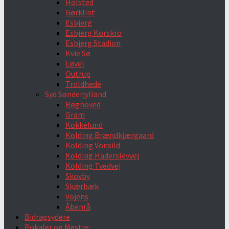
Holsted
Gørklint
Esbjerg
Esbjerg Korskro
Esbjerg Stadion
Kvie Sø
Løvel
Outrup
Troldhede
Syd Sønderjylland
Bøghoved
Gram
Kokkelund
Kolding Brændkjærgaard
Kolding Vonsild
Kolding Haderslevvej
Kolding Tvedvej
Skovby
Skærbæk
Vojens
Åbenrå
Bidragsydere
Pokaler og Mestre