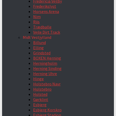
Fredericia Vejlby
Frederikslyst
Horsens Arena
Nim
Riis
Trædballe
Vejle Dirt Track
Midt Vestjylland
Billund
Elling
Grindsted
BOXEN Herning
Herningholm
Herning Sinding
Herning Uhre
Hinge
Holstebro Navr
Holstebro
Holsted
Gørklint
Esbjerg
Esbjerg Korskro
Esbjerg Stadion