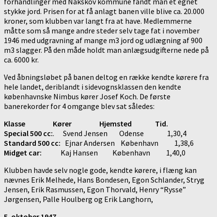
forhandlinger med Nakskov kommune fandt man et egnet
stykke jord. Prisen for at få anlagt banen ville blive ca. 20.000
kroner, som klubben var langt fra at have. Medlemmerne
måtte som så mange andre steder selv tage fat i november
1946 med udgravning af mange m3 jord og udlægning af 900
m3 slagger. På den måde holdt man anlægsudgifterne nede på
ca. 6000 kr.
Ved åbningsløbet på banen deltog en række kendte kørere fra
hele landet, deriblandt i sidevognsklassen den kendte
københavnske Nimbus kører Josef Koch. De første
banerekorder for 4 omgange blev sat således:
Klasse Kører Hjemsted Tid.
Special 500 cc:
. Svend Jensen Odense 1,30,4
Standard 500 cc:
Ejnar Andersen København 1,38,6
Midget car:
Kaj Hansen København 1,40,0
Klubben havde selv nogle gode, kendte kørere, i flæng kan
nævnes Erik Melhede, Hans Bondesen, Egon Schlander, Stryg
Jensen, Erik Rasmussen, Egon Thorvald, Henry “Rysse”
Jørgensen, Palle Houlberg og Erik Langhorn,
5. oktober 1947.