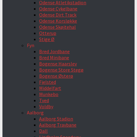
Odense Atletikstadion
Odense Cykelbane
Odense Dirt Track
Odense Korsløkke
Odense Skøjtehal
Otterup
Stige Ø
Fyn
Bred Jordbane
Bred Minibane
Bogense Haarslev
Bogense Store Stegø
Bogense Østerø
Fjelsted
Middelfart
Munkebo
Tved
Voldby
Aalborg
Aalborg Stadion
Aalborg Travbane
Dall