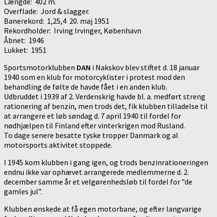
Længde: 402 m.
Overflade: Jord & slagger.
Banerekord: 1,25,4 20. maj 1951
Rekordholder: Irving Irvinger, København
Åbnet: 1946
Lukket: 1951
Sportsmotorklubben
DAN
i Nakskov blev stiftet d. 18 januar
1940 som en klub for motorcyklister i protest mod den
behandling de følte de havde fået i en anden klub.
Udbruddet i 1939 af 2. Verdenskrig havde bl. a. medført streng
rationering af benzin, men trods det, fik klubben tilladelse til
at arrangere et løb søndag d. 7 april 1940 til fordel for
nødhjælpen til Finland efter vinterkrigen mod Rusland.
To dage senere besatte tyske tropper Danmark og al
motorsports aktivitet stoppede.
I 1945 kom klubben i gang igen, og trods benzinrationeringen
endnu ikke var ophævet arrangerede medlemmerne d. 2.
december samme år et velgørenhedsløb til fordel for ”de
gamles jul”.
Klubben ønskede at få egen motorbane, og efter langvarige