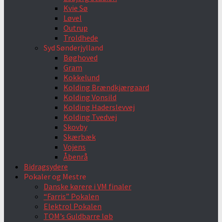
Kvie Sø
Løvel
Outrup
Troldhede
Syd Sønderjylland
Bøghoved
Gram
Kokkelund
Kolding Brændkjærgaard
Kolding Vonsild
Kolding Haderslevvej
Kolding Tvedvej
Skovby
Skærbæk
Vojens
Åbenrå
Bidragsydere
Pokaler og Mestre
Danske kørere i VM finaler
“Farris” Pokalen
Elektrol Pokalen
TOM’s Guldbarre løb