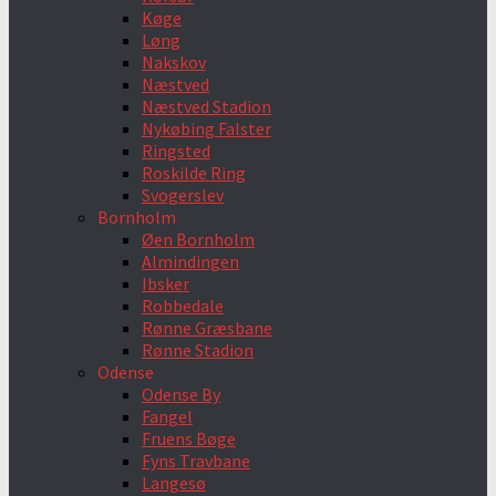
Køge
Løng
Nakskov
Næstved
Næstved Stadion
Nykøbing Falster
Ringsted
Roskilde Ring
Svogerslev
Bornholm
Øen Bornholm
Almindingen
Ibsker
Robbedale
Rønne Græsbane
Rønne Stadion
Odense
Odense By
Fangel
Fruens Bøge
Fyns Travbane
Langesø