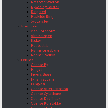
Næstved Stadion
Nykøbing Falster
Ringsted
Roskilde Ring
Svogerslev
Bornholm
Øen Bornholm
Almindingen
Ibsker
Robbedale
Rønne Græsbane
Rønne Stadion
Odense
Odense By
Fangel
Fruens Bøge
Fyns Travbane
Langesø
Odense Atletikstadion
Odense Cykelbane
Odense Dirt Track
Odense Korsløkke