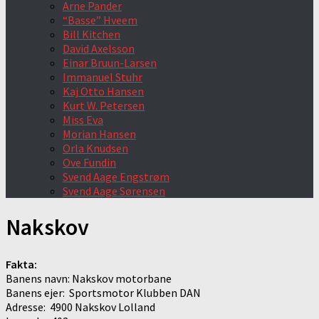
Arne Pander
“Basse” Hveem
Bill Kitchen
David Axelsson
Einar Bruun-Larsen
Immanuel Stuhr
Kaj Otto Hansen
Kurt W. Petersen
Miss Eva
Morian Hansen
Orla Knudsen
Ove Fundin
Svend Aage Engstrøm
Svend Aage Sørensen
Nakskov
Fakta:
Banens navn: Nakskov motorbane
Banens ejer: Sportsmotor Klubben DAN
Adresse: 4900 Nakskov Lolland