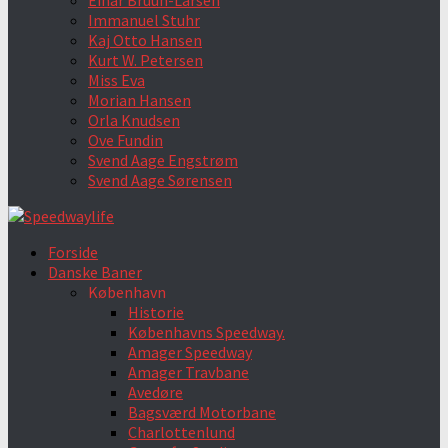
Einar Bruun-Larsen
Immanuel Stuhr
Kaj Otto Hansen
Kurt W. Petersen
Miss Eva
Morian Hansen
Orla Knudsen
Ove Fundin
Svend Aage Engstrøm
Svend Aage Sørensen
Forside
Danske Baner
København
Historie
Københavns Speedway.
Amager Speedway
Amager Travbane
Avedøre
Bagsværd Motorbane
Charlottenlund