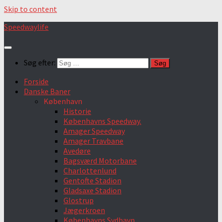
Skip to content
Speedwaylife
Søg efter:
Forside
Danske Baner
København
Historie
Københavns Speedway.
Amager Speedway
Amager Travbane
Avedøre
Bagsværd Motorbane
Charlottenlund
Gentofte Stadion
Gladsaxe Stadion
Glostrup
Jægerkroen
Københavns Sydhavn