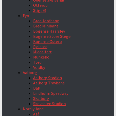
Odense Skøjtehal
Otterup
Stige Ø
Fyn
Bred Jordbane
Bred Minibane
Bogense Haarslev
Bogense Store Stegø
Bogense Østerø
Fjelsted
Middelfart
Munkebo
Tved
Voldby
Aalborg
Aalborg Stadion
Aalborg Travbane
Dall
Lindholm Speedway
Skalborg
Skovdalen Stadion
Nordjylland
Aså