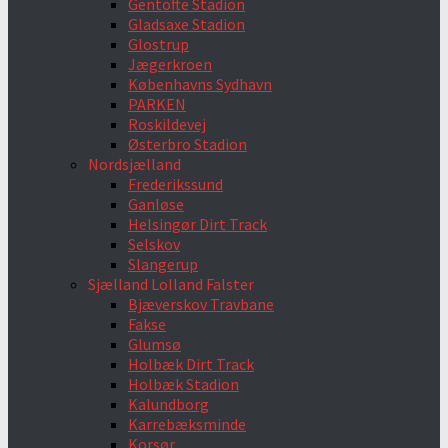
Gentofte Stadion
Gladsaxe Stadion
Glostrup
Jægerkroen
Københavns Sydhavn
PARKEN
Roskildevej
Østerbro Stadion
Nordsjælland
Frederikssund
Ganløse
Helsingør Dirt Track
Selskov
Slangerup
Sjælland Lolland Falster
Bjæverskov Travbane
Fakse
Glumsø
Holbæk Dirt Track
Holbæk Stadion
Kalundborg
Karrebæksminde
Korsør