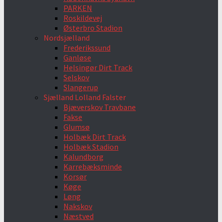
PARKEN
Roskildevej
Østerbro Stadion
Nordsjælland
Frederikssund
Ganløse
Helsingør Dirt Track
Selskov
Slangerup
Sjælland Lolland Falster
Bjæverskov Travbane
Fakse
Glumsø
Holbæk Dirt Track
Holbæk Stadion
Kalundborg
Karrebæksminde
Korsør
Køge
Løng
Nakskov
Næstved