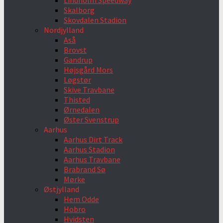
Lindholm Speedway
Skalborg
Skovdalen Stadion
Nordjylland
Aså
Brovst
Gandrup
Højsgård Mors
Løgstør
Skive Travbane
Thisted
Ørnedalen
Øster Svenstrup
Aarhus
Aarhus Dirt Track
Aarhus Stadion
Aarhus Travbane
Brabrand Sø
Mørke
Østjylland
Hem Odde
Hobro
Hvidsten