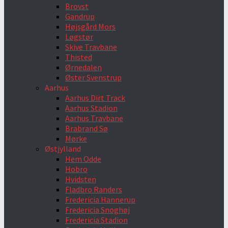
Brovst
Gandrup
Højsgård Mors
Løgstør
Skive Travbane
Thisted
Ørnedalen
Øster Svenstrup
Aarhus
Aarhus Dirt Track
Aarhus Stadion
Aarhus Travbane
Brabrand Sø
Mørke
Østjylland
Hem Odde
Hobro
Hvidsten
Fladbro Randers
Fredericia Hannerup
Fredericia Snoghøj
Fredericia Stadion