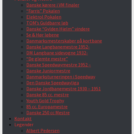
Danske kørere i VM finaler
“Farris” Pokalen
Elektrol Pokalen
TOM’s Guldbarre løb
Danske “Gylden Hjelm” vindere
Se & Hør løbene
Danmarksmesterskaber på kortbane
Danske Langbanemestre 1952-
DM Langbane sidevogne 1932-
“De glemte mestre”
Danske Speedwaymestre 1952 –
Danske Juniormestre
Danmarksturneringen i Speedway
Den Danske Speedwayliga
Danske Jordbanemestre 1930 – 1951
Danske 85 cc. mestre
Youth Gold Trophy
85 cc. Europamestre
Danske 250 cc Mestre
Kontakt
Legender
Albert Pedersen