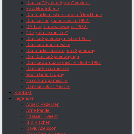
Danske “Gylden Hjelm” vindere
Se & Hør løbene
Danmarksmesterskaber på kortbane
Danske Langbanemestre 1952-
DM Langbane sidevogne 1932-
“De glemte mestre”
Danske Speedwaymestre 1952 –
Danske Juniormestre
Danmarksturneringen i Speedway
Den Danske Speedwayliga
Danske Jordbanemestre 1930 – 1951
Danske 85 cc. mestre
Youth Gold Trophy
85 cc. Europamestre
Danske 250 cc Mestre
Kontakt
Legender
Albert Pedersen
Arne Pander
“Basse” Hveem
Bill Kitchen
David Axelsson