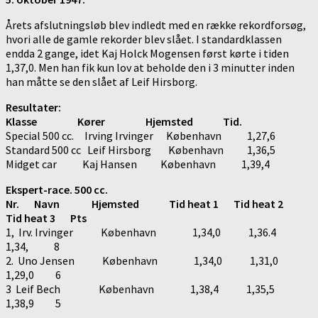
Årets afslutningsløb blev indledt med en række rekordforsøg,
hvori alle de gamle rekorder blev slået. I standardklassen
endda 2 gange, idet Kaj Holck Mogensen først kørte i tiden
1,37,0. Men han fik kun lov at beholde den i 3 minutter inden
han måtte se den slået af Leif Hirsborg.
Resultater:
Klasse Kører Hjemsted Tid.
Special 500 cc. Irving Irvinger København 1,27,6
Standard 500 cc Leif Hirsborg København 1,36,5
Midget car Kaj Hansen København 1,39,4
Ekspert-race.
500 cc.
Nr. Navn Hjemsted Tid heat 1 Tid heat 2
Tid heat 3 Pts
1, Irv. Irvinger København 1,34,0 1,36.4
1,34, 8
2. Uno Jensen København 1,34,0 1,31,0
1,29,0 6
3 Leif Bech København 1,38,4 1,35,5
1,38,9 5