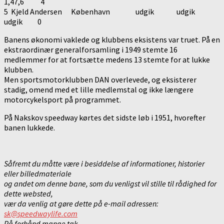
1,47,6 4
5 Kjeld Andersen København udgik udgik
udgik 0
Banens økonomi vaklede og klubbens eksistens var truet. På en
ekstraordinær generalforsamling i 1949 stemte 16
medlemmer for at fortsætte medens 13 stemte for at lukke
klubben.
Men sportsmotorklubben DAN overlevede, og eksisterer
stadig, omend med et lille medlemstal og ikke længere
motorcykelsport på programmet.
På Nakskov speedway kørtes det sidste løb i 1951, hvorefter
banen lukkede.
Såfremt du måtte være i besiddelse af informationer, historier
eller billedmateriale
og andet om denne bane, som du venligst vil stille til rådighed for
dette websted,
vær da venlig at gøre dette på e-mail adressen:
sk@speedwaylife.com
På forhånd mange tak.