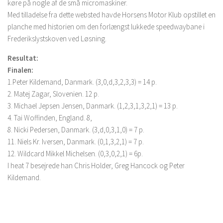
køre på nogle af de små micromaskiner.
Med tilladelse fra dette websted havde Horsens Motor Klub opstillet en
planche med historien om den forlængst lukkede speedwaybane i
Frederikslystskoven ved Løsning.
Resultat:
Finalen:
1.Peter Kildemand, Danmark. (3,0,d,3,2,3,3) = 14 p.
2. Matej Zagar, Slovenien. 12 p.
3. Michael Jepsen Jensen, Danmark. (1,2,3,1,3,2,1) = 13 p.
4. Tai Woffinden, England. 8,
8. Nicki Pedersen, Danmark. (3,d,0,3,1,0) = 7 p.
11. Niels Kr. Iversen, Danmark. (0,1,3,2,1) = 7 p.
12. Wildcard Mikkel Michelsen. (0,3,0,2,1) = 6p.
I heat 7 besejrede han Chris Holder, Greg Hancock og Peter
Kildemand.