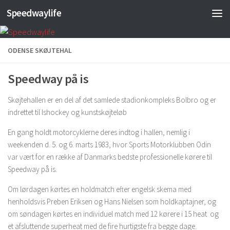
Speedwaylife
Skip to content
ODENSE SKØJTEHAL
Speedway på is
Skøjtehallen er en del af det samlede stadionkompleks Bolbro og er
indrettet til Ishockey og kunstskøjteløb
En gang holdt motorcyklerne deres indtog i hallen, nemlig i
weekenden d. 5. og 6. marts 1983, hvor Sports Motorklubben Odin
var vært for en række af Danmarks bedste professionelle kørere til
Speedway på is.
Om lørdagen kørtes en holdmatch efter engelsk skema med
henholdsvis Preben Eriksen og Hans Nielsen som holdkaptajner, og
om søndagen kørtes en individuel match med 12 kørere i 15 heat og
et afsluttende superheat med de fire hurtigste fra begge dage.