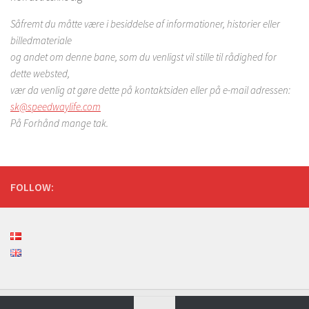
Såfremt du måtte være i besiddelse af informationer, historier eller
billedmateriale
og andet om denne bane, som du venligst vil stille til rådighed for
dette websted,
vær da venlig at gøre dette på kontaktsiden eller på e-mail adressen:
sk@speedwaylife.com
På Forhånd mange tak.
FOLLOW: