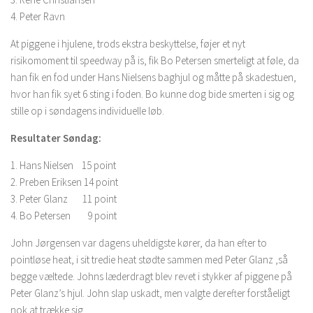
4. Peter Ravn
At piggene i hjulene, trods ekstra beskyttelse, føjer et nyt
risikomoment til speedway på is, fik Bo Petersen smerteligt at føle, da
han fik en fod under Hans Nielsens baghjul og måtte på skadestuen,
hvor han fik syet 6 sting i foden. Bo kunne dog bide smerten i sig og
stille op i søndagens individuelle løb.
Resultater Søndag:
1. Hans Nielsen 15 point
2. Preben Eriksen 14 point
3. Peter Glanz 11 point
4. Bo Petersen 9 point
John Jørgensen var dagens uheldigste kører, da han efter to
pointløse heat, i sit tredie heat stødte sammen med Peter Glanz ,så
begge væltede. Johns læderdragt blev revet i stykker af piggene på
Peter Glanz’s hjul. John slap uskadt, men valgte derefter forståeligt
nok at trække sig