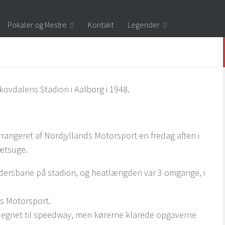
Pokaler og Mestre
Kontakt
Legender
Skovdalens Stadion i Aalborg i 1948.
arrangeret af Nordjyllands Motorsport en fredag aften i
rætsuge.
ndersbane på stadion, og heatlængden var 3 omgange, i
ds Motorsport.
legnet til speedway, men kørerne klarede opgaverne