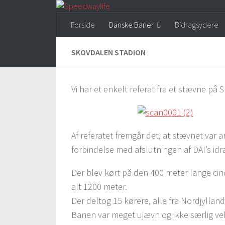
Skip to content
Forside
Danske Baner
Bidragsydere
SKOVDALEN STADION
Vi har et enkelt referat fra et stævne på 
Af referatet fremgår det, at stævnet var 
forbindelse med afslutningen af DAI’s id
Der blev kørt på den 400 meter lange ci
alt 1200 meter.
Der deltog 15 kørere, alle fra Nordjyllan
Banen var meget ujævn og ikke særlig ve