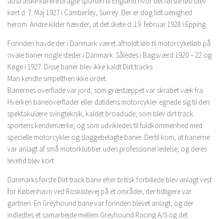
australske kørere bragte sporten til England hvor det første løb blev
kørt d. 7. Maj 1927 i Camberley, Surrey. Der er dog lidt uenighed
herom. Andre kilder hævder, at det skete d. 19. februar 1928 i Epping.
Forinden havde der i Danmark været afholdt løb til motorcykelløb på
ovale baner nogle steder i Danmark. Således i Bagsværd 1920 – 22 og
Køge i 1927. Disse baner blev ikke kaldt Dirt tracks.
Man kendte simpelthen ikke ordet.
Banernes overflade var jord, som græstæppet var skrabet væk fra.
Hverken baneoverflader eller datidens motorcykler egnede sig til den
spektakulære svingteknik, kaldet broadside, som blev dirt track
sportens kendemærke, og som udvikledes til fuldkommenhed med
specielle motorcykler og slaggebelagte baner. Dertil kom, at banerne
var anlagt af små motorklubber uden professionel ledelse, og deres
levetid blev kort.
Danmarks første Dirt track bane efter britisk forbillede blev anlagt vest
for København ved Roskildevej på et områder, der tidligere var
gartneri. En Greyhound bane var forinden blevet anlagt, og der
indledtes et samarbejde mellem Greyhound Racing A/S og det