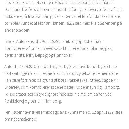
blevet brugt dertil. Nu er den første Dirt track bane blevet åbnet i
Danmark. Det første stævne fandt sted for nylig i overværelse af 25.00
tilskuere – på trods af dårligt vejr -. Der var et løb for danske kørere,
som blev vundet af Morian Hansen i 82,2 sek. med Niels Sørensen på
andenpladsen.
Bladet Auto skrev d. 29/11 1929: Hamborg og København
kontrolleres af United Speedways Ltd. Flere baner planlægges,
deriblandt Berlin, Leipzig og Hannover.
Auto d. 24/ 1930: Op imod 15 tyske byer vil have baner bygget, de
fleste vil ligge inden i bestående 550 yards cykelbaner, – men dette
kan blive forsinket på grund af børskrakket i Wall Street, sagde Mr.
Bromley, som kontrollerer løbene både i København og Hamborg.
I disse citater ses en tydelig forbindelseslinie mellem banen ved
Roskildevej og banen i Hamborg.
I en københavnsk eftermiddags avis kunne man d. 12 april 1929 læse
om nedenstående: