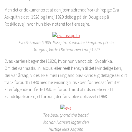
Men det er dokumenteret at den jævnaldrende Yorkshirepige Eva
Askquith sidst i 1928 og i maj 1929 deltog på sin Douglas på
Roskildevej, hvor hun blev noteret for flere sejre.
Eva Askquith (1905-1985) fra Yorkshire i England på sin
Douglas, kørte i København i maj 1929
Evas karriere begyndte i 1926, hvor hun vandt løb i Sydafrika.
Om det var maskulin jalousi eller reelt hensyn til det kvindelige køn,
der var årsag, vides ikke, men i England blev kvindelig deltagelse i dirt
track forbudt i 1930 med henvisning til risikoen for nedsat fertilitet.
Efterfølgende indførte DMU et forbud mod at udstede licens til
kvindelige kørere, et forbud, der først blev ophævet i 1968.
The beauty and the beast”
Morian Hansen jagter
den
hurtige Miss Asquith