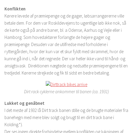
Konflikten
Kørere levede af præmiepenge og de gager, løbsarrangørerne ville
betale dem. For dem var Roskildevejens to ugentlige løb ikke nok, så
de kørte også på andre baner, bl. a Odense, Aarhus og Vejle eller i
Hamborg. Som hovedaktører forlangte de højere gager og
præmiepenge. Desuden var de utilfredse med forholdene i
ryttergården, hvor der kun var et skur fyldt med skrammel, hvor de
kunne gå ind i, når det regnede. Der var heller ikke vand til hånd- og
ansigtsvask. Direktionen nægtede og nedsatte præmiepengene til en
tredjedel. Kørerne strejkede og fik til sidst en bedre betaling.
Dirt rack cyklerne ankommer til banen (ca. 1931)
Lukket og genåbnet
I det meste af 1932 lå Dirt track banen stille og de brugte materialer fra
banehegn med mere blev solgt og brugt til en dirt track bane i
Kolding.*).
Der ses ingen direkte forbindelse mellem konflikten og lukningen af