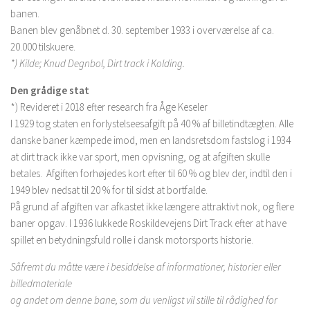
banen.
Banen blev genåbnet d. 30. september 1933 i overværelse af ca.
20.000 tilskuere.
*) Kilde; Knud Degnbol, Dirt track i Kolding.
Den grådige stat
*) Revideret i 2018 efter research fra Åge Keseler
I 1929 tog staten en forlystelseesafgift på 40 % af billetindtægten. Alle
danske baner kæmpede imod, men en landsretsdom fastslog i 1934
at dirt track ikke var sport, men opvisning, og at afgiften skulle
betales. Afgiften forhøjedes kort efter til 60 % og blev der, indtil den i
1949 blev nedsat til 20 % for til sidst at bortfalde.
På grund af afgiften var afkastet ikke længere attraktivt nok, og flere
baner opgav. I 1936 lukkede Roskildevejens Dirt Track efter at have
spillet en betydningsfuld rolle i dansk motorsports historie.
Såfremt du måtte være i besiddelse af informationer, historier eller
billedmateriale
og andet om denne bane, som du venligst vil stille til rådighed for