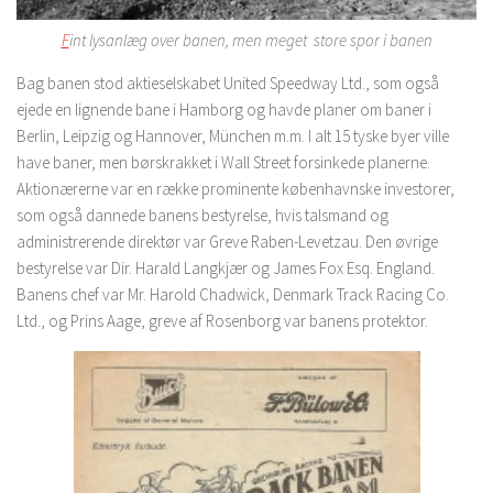
F
int lysanlæg over banen, men meget store spor i banen
Bag banen stod aktieselskabet United Speedway Ltd., som også
ejede en lignende bane i Hamborg og havde planer om baner i
Berlin, Leipzig og Hannover, München m.m. I alt 15 tyske byer ville
have baner, men børskrakket i Wall Street forsinkede planerne.
Aktionærerne var en række prominente københavnske investorer,
som også dannede banens bestyrelse, hvis talsmand og
administrerende direktør var Greve Raben-Levetzau. Den øvrige
bestyrelse var Dir. Harald Langkjær og James Fox Esq. England.
Banens chef var Mr. Harold Chadwick, Denmark Track Racing Co.
Ltd., og Prins Aage, greve af Rosenborg var banens protektor.