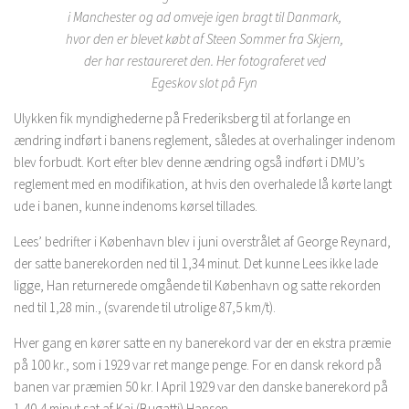
i Manchester og ad omveje igen bragt til Danmark,
hvor den er blevet købt af Steen Sommer fra Skjern,
der har restaureret den. Her fotograferet ved
Egeskov slot på Fyn
Ulykken fik myndighederne på Frederiksberg til at forlange en
ændring indført i banens reglement, således at overhalinger indenom
blev forbudt. Kort efter blev denne ændring også indført i DMU’s
reglement med en modifikation, at hvis den overhalede lå kørte langt
ude i banen, kunne indenoms kørsel tillades.
Lees’ bedrifter i København blev i juni overstrålet af George Reynard,
der satte banerekorden ned til 1,34 minut. Det kunne Lees ikke lade
ligge, Han returnerede omgående til København og satte rekorden
ned til 1,28 min., (svarende til utrolige 87,5 km/t).
Hver gang en kører satte en ny banerekord var der en ekstra præmie
på 100 kr., som i 1929 var ret mange penge. For en dansk rekord på
banen var præmien 50 kr. I April 1929 var den danske banerekord på
1,40,4 minut sat af Kaj (Bugatti) Hansen.