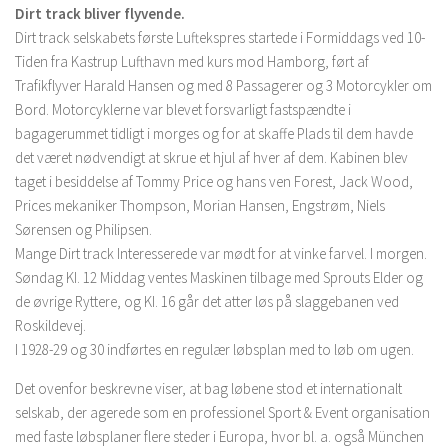
Dirt track bliver flyvende.
Dirt track selskabets første Luftekspres startede i Formiddags ved 10-
Tiden fra Kastrup Lufthavn med kurs mod Hamborg, ført af
Trafikflyver Harald Hansen og med 8 Passagerer og 3 Motorcykler om
Bord. Motorcyklerne var blevet forsvarligt fastspændte i
bagagerummet tidligt i morges og for at skaffe Plads til dem havde
det været nødvendigt at skrue et hjul af hver af dem. Kabinen blev
taget i besiddelse af Tommy Price og hans ven Forest, Jack Wood,
Prices mekaniker Thompson, Morian Hansen, Engstrøm, Niels
Sørensen og Philipsen.
Mange Dirt track Interesserede var mødt for at vinke farvel. I morgen.
Søndag KI. 12 Middag ventes Maskinen tilbage med Sprouts Elder og
de øvrige Ryttere, og KI. 16 går det atter løs på slaggebanen ved
Roskildevej.
I 1928-29 og 30 indførtes en regulær løbsplan med to løb om ugen.
Det ovenfor beskrevne viser, at bag løbene stod et internationalt
selskab, der agerede som en professionel Sport & Event organisation
med faste løbsplaner flere steder i Europa, hvor bl. a. også München