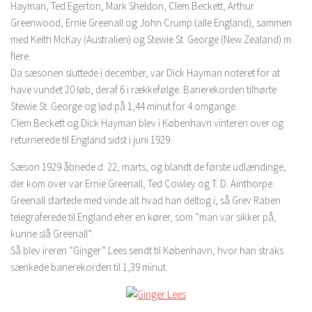
Hayman, Ted Egerton, Mark Sheldon, Clem Beckett, Arthur
Greenwood, Ernie Greenall og John Crump (alle England), sammen
med Keith McKay (Australien) og Stewie St. George (New Zealand) m.
flere.
Da sæsonen sluttede i december, var Dick Hayman noteret for at
have vundet 20 løb, deraf 6 i rækkefølge. Banerekorden tilhørte
Stewie St. George og lød på 1,44 minut for 4 omgange.
Clem Beckett og Dick Hayman blev i København vinteren over og
returnerede til England sidst i juni 1929.
Sæson 1929 åbnede d. 22, marts, og blandt de første udlændinge,
der kom over var Ernie Greenall, Ted Cowley og T. D. Ainthorpe.
Greenall startede med vinde alt hvad han deltog i, så Grev Raben
telegraferede til England efter en kører, som ”man var sikker på,
kunne slå Greenall”.
Så blev ireren ”Ginger” Lees sendt til København, hvor han straks
sænkede banerekorden til 1,39 minut.