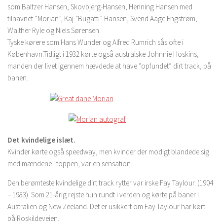
som Baltzer Hansen, Skovbjerg-Hansen, Henning Hansen med
tilnavnet ”Morian”, Kaj ”Bugatti” Hansen, Svend Aage Engstrøm,
Walther Ryle og Niels Sørensen.
Tyske kørere som Hans Wunder og Alfred Rumrich sås ofte i
København.Tidligt i 1932 kørte også australske Johnnie Hoskins,
manden der livet igennem hævdede at have ”opfundet” dirt track, på
banen.
Det kvindelige islæt.
Kvinder kørte også speedway, men kvinder der modigt blandede sig
med mændene i toppen, var en sensation.
Den berømteste kvindelige dirt track rytter var irske Fay Taylour. (1904
– 1983). Som 21-årig rejste hun rundt i verden og kørte på baner i
Australien og New Zeeland. Det er usikkert om Fay Taylour har kørt
på Roskildevejen.