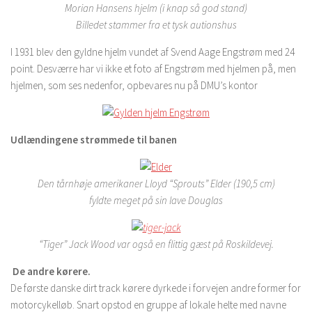
Morian Hansens hjelm (i knap så god stand)
Billedet stammer fra et tysk autionshus
I 1931 blev den gyldne hjelm vundet af Svend Aage Engstrøm med 24
point. Desværre har vi ikke et foto af Engstrøm med hjelmen på, men
hjelmen, som ses nedenfor, opbevares nu på DMU’s kontor
Udlændingene strømmede til banen
Den tårnhøje amerikaner Lloyd “Sprouts” Elder (190,5 cm)
fyldte meget på sin lave Douglas
“Tiger” Jack Wood var også en flittig gæst på Roskildevej.
De andre kørere.
De første danske dirt track kørere dyrkede i forvejen andre former for
motorcykelløb. Snart opstod en gruppe af lokale helte med navne