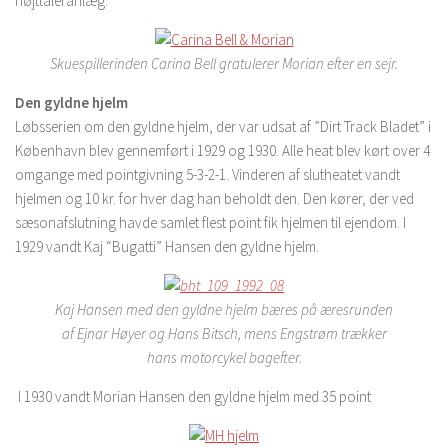
højttaleranlæg.
Skuespillerinden Carina Bell gratulerer Morian efter en sejr.
Den gyldne hjelm
Løbsserien om den gyldne hjelm, der var udsat af ”Dirt Track Bladet” i
København blev gennemført i 1929 og 1930. Alle heat blev kørt over 4
omgange med pointgivning 5-3-2-1. Vinderen af slutheatet vandt
hjelmen og 10 kr. for hver dag han beholdt den. Den kører, der ved
sæsonafslutning havde samlet flest point fik hjelmen til ejendom. I
1929 vandt Kaj “Bugatti” Hansen den gyldne hjelm.
Kaj Hansen med den gyldne hjelm bæres på æresrunden
af Ejnar Høyer og Hans Bitsch, mens Engstrøm trækker
hans motorcykel bagefter.
I 1930 vandt Morian Hansen den gyldne hjelm med 35 point