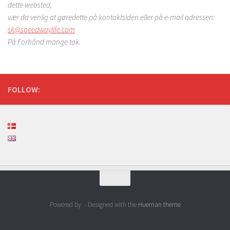
dette websted,
vær da venlig at gøredette på kontaktsiden eller på e-mail adressen:
sk@speedwaylife.com
På Forhånd mange tak.
FOLLOW:
Powered by
- Designed with the
Hueman theme