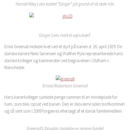
Harold Riley Lees kaldet ”Ginger” på grund af sit røde hår.
Ginger Lees med et sejrsskærf
Ernie Greenall mistede livet ved et styrt på banen d. 26. april 1929. De
danske kørere Niels Sørensen og Walther Ryle repræsenterede hans
danske kolleger og kammerater ved begravelsen i Oldham v.
Manchester.
Ernest Robertson Greenall
Hans kørerkolleger samlede penge sammen til en mindeplade for
ham, som blev opsat ved banen. Den er desværre siden bortkommen
og så sent som i 2009 forgæves eftersøgt af et dansk familiemedlem.
Greenall’s Douglas maskine er senere fundet