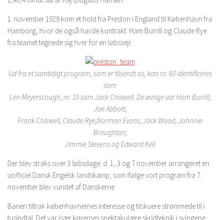
1. november 1929 kom et hold fra Preston i England til København fra
Hamborg, hvor de også havde kontrakt. Ham Burrill og Claude Rye
fra teamet tegnede sig hver for en løbssejr.
Ud fra et samtidigt program, som er tilsendt os, kan nr. 60 identificeres
som
Len Meyerscough, nr. 10 som Jack Chiswell. De øvrige var Ham Burrill,
Joe Abbott,
Frank Chiswell, Claude Rye,Norman Evans, Jack Wood, Johnnie
Broughton;
Jimmie Stevens og Edward Kell
Der blev straks over 3 løbsdage. d. 1, 3 og 7 november arrangeret en
uofficiel Dansk Engelsk landskamp, som ifølge vort program fra 7.
november blev vundet af Danskerne
Banen tiltrak københavnernes interesse og tilskuere strømmede til i
tusindtal. Det var især kørernes spektakulære skridteknik i svingene,