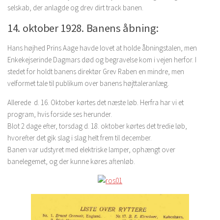
selskab, der anlagde og drev dirt track banen.
14. oktober 1928. Banens åbning:
Hans højhed Prins Aage havde lovet at holde åbningstalen, men
Enkekejserinde Dagmars død og begravelse kom i vejen herfor. I
stedet for holdt banens direktør Grev Raben en mindre, men
velformet tale til publikum over banens højttaleranlæg.
Allerede d. 16. Oktober kørtes det næste løb. Herfra har vi et
program, hvis forside ses herunder.
Blot 2 dage efter, torsdag d. 18. oktober kørtes det tredie løb,
hvorefter det gik slag i slag helt frem til december.
Banen var udstyret med elektriske lamper, ophængt over
banelegemet, og der kunne køres aftenløb.