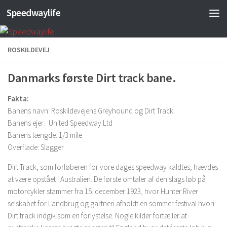
Speedwaylife
Skip to content
ROSKILDEVEJ
Danmarks første Dirt track bane.
Fakta:
Banens navn: Roskildevejens Greyhound og Dirt Track.
Banens ejer: United Speedway Ltd
Banens længde: 1/3 mile
Overflade: Slagger
Dirt Track, som forløberen for vore dages speedway kaldtes, hævdes
at være opstået i Australien. De første omtaler af den slags løb på
motorcykler stammer fra 15. december 1923, hvor Hunter River
selskabet for Landbrug og gartneri afholdt en sommer festival hvori
Dirt track indgik som en forlystelse. Nogle kilder fortæller at