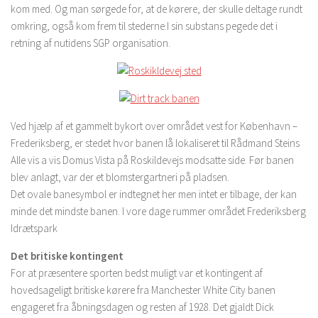
kom med. Og man sørgede for, at de kørere, der skulle deltage rundt
omkring, også kom frem til stederne.I sin substans pegede det i
retning af nutidens SGP organisation.
Ved hjælp af et gammelt bykort over området vest for København –
Frederiksberg, er stedet hvor banen lå lokaliseret til Rådmand Steins
Alle vis a vis Domus Vista på Roskildevejs modsatte side. Før banen
blev anlagt, var der et blomstergartneri på pladsen.
Det ovale banesymbol er indtegnet her men intet er tilbage, der kan
minde det mindste banen. I vore dage rummer området Frederiksberg
Idrætspark
Det britiske kontingent
For at præsentere sporten bedst muligt var et kontingent af
hovedsageligt britiske kørere fra Manchester White City banen
engageret fra åbningsdagen og resten af 1928. Det gjaldt Dick