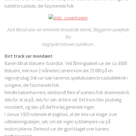
kaldet broadside, der fascinerede folk.
Jack Wood viser sin eminente broadside teknik, Slaggerne sprøjtede
fra
baghjulet ind over publikum.
Dirt track var mondænt
Banen tiltrak tilskuere i tusindtal. Ved åbningsløbet var der ca. 8000
tilskuere, men kun 2 måneders senere kom der 25.000 på en
regnvejrsdag. Det var især kørernes spektakulære broadsideteknik i
svingene, der fascinerede folk.
Kendte københavnere, deriblandt flere af scenens folk strømmede til,
dels for at se på, dels for selv at blive set. Dirt track blev pludselig
mondænt, og støv på det fine tøj generede ingen.
I Januar 1929 noterede et dagblad, at der ikke var klager over
udblæsningsstøjen, selv om der ingen lyddæmpere var på
motorcyklerne. Derimod var der gjort klaget over banens