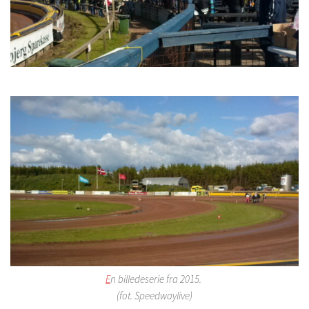
E
n billedeserie fra 2015.
(fot. Speedwaylive)