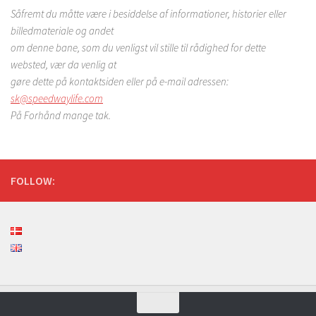
Såfremt du måtte være i besiddelse af informationer, historier eller
billedmateriale
og andet
om denne bane, som du venligst vil stille til rådighed for dette
websted,
vær da venlig at
gøre dette på kontaktsiden eller på e-mail adressen:
sk@speedwaylife.com
På Forhånd mange tak.
FOLLOW: