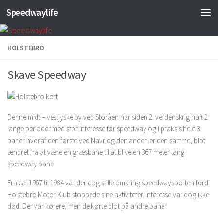
Speedwaylife
Skip to content
HOLSTEBRO
Skave Speedway
Denne midt – vestjyske by ved Storåen har siden 2. verdenskrig haft 2
lange perioder med stor interesse for speedway og i praksis hele 3
baner hvoraf den første ved Navr og den anden er den samme, blot
ændret fra at være en græsbane til at blive en 367 meter lang
speedway bane.
Fra ca. 1967 til 1984 var der dog stille omkring speedwaysporten fordi
Holstebro Motor Klub stoppede sine aktiviteter. Interesse var dog ikke
død. Der var kørere, men de kørte blot på andre baner.