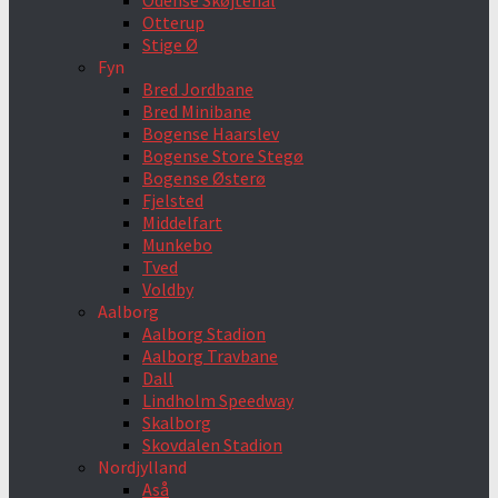
Odense Skøjtehal
Otterup
Stige Ø
Fyn
Bred Jordbane
Bred Minibane
Bogense Haarslev
Bogense Store Stegø
Bogense Østerø
Fjelsted
Middelfart
Munkebo
Tved
Voldby
Aalborg
Aalborg Stadion
Aalborg Travbane
Dall
Lindholm Speedway
Skalborg
Skovdalen Stadion
Nordjylland
Aså