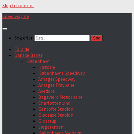
Skip to content
Speedwaylife
Søg efter:
Forside
Danske Baner
København
Historie
Københavns Speedway.
Amager Speedway
Amager Travbane
Avedøre
Bagsværd Motorbane
Charlottenlund
Gentofte Stadion
Gladsaxe Stadion
Glostrup
Jægerkroen
Københavns Sydhavn