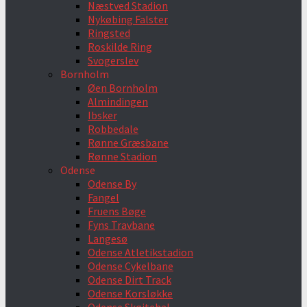
Næstved Stadion
Nykøbing Falster
Ringsted
Roskilde Ring
Svogerslev
Bornholm
Øen Bornholm
Almindingen
Ibsker
Robbedale
Rønne Græsbane
Rønne Stadion
Odense
Odense By
Fangel
Fruens Bøge
Fyns Travbane
Langesø
Odense Atletikstadion
Odense Cykelbane
Odense Dirt Track
Odense Korsløkke