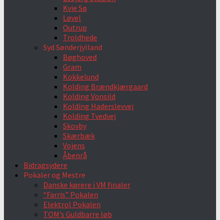
Kvie Sø
Løvel
Outrup
Troldhede
Syd Sønderjylland
Bøghoved
Gram
Kokkelund
Kolding Brændkjærgaard
Kolding Vonsild
Kolding Haderslevvej
Kolding Tvedvej
Skovby
Skærbæk
Vojens
Åbenrå
Bidragsydere
Pokaler og Mestre
Danske kørere i VM finaler
“Farris” Pokalen
Elektrol Pokalen
TOM’s Guldbarre løb