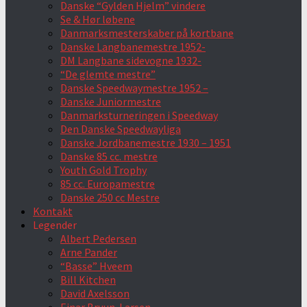
Danske “Gylden Hjelm” vindere
Se & Hør løbene
Danmarksmesterskaber på kortbane
Danske Langbanemestre 1952-
DM Langbane sidevogne 1932-
“De glemte mestre”
Danske Speedwaymestre 1952 –
Danske Juniormestre
Danmarksturneringen i Speedway
Den Danske Speedwayliga
Danske Jordbanemestre 1930 – 1951
Danske 85 cc. mestre
Youth Gold Trophy
85 cc. Europamestre
Danske 250 cc Mestre
Kontakt
Legender
Albert Pedersen
Arne Pander
“Basse” Hveem
Bill Kitchen
David Axelsson