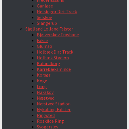
Frederikssund
Ganløse
Helsingør Dirt Track
Selskov
Slangerup
Sjælland Lolland Falster
Bjæverskov Travbane
Fakse
Glumsø
Holbæk Dirt Track
Holbæk Stadion
Kalundborg
Karrebæksminde
Korsør
Køge
Løng
Nakskov
Næstved
Næstved Stadion
Nykøbing Falster
Ringsted
Roskilde Ring
Svogerslev