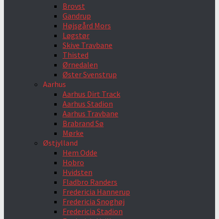
Brovst
Gandrup
Højsgård Mors
Løgstør
Skive Travbane
Thisted
Ørnedalen
Øster Svenstrup
Aarhus
Aarhus Dirt Track
Aarhus Stadion
Aarhus Travbane
Brabrand Sø
Mørke
Østjylland
Hem Odde
Hobro
Hvidsten
Fladbro Randers
Fredericia Hannerup
Fredericia Snoghøj
Fredericia Stadion