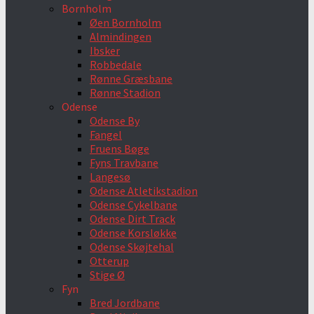
Bornholm
Øen Bornholm
Almindingen
Ibsker
Robbedale
Rønne Græsbane
Rønne Stadion
Odense
Odense By
Fangel
Fruens Bøge
Fyns Travbane
Langesø
Odense Atletikstadion
Odense Cykelbane
Odense Dirt Track
Odense Korsløkke
Odense Skøjtehal
Otterup
Stige Ø
Fyn
Bred Jordbane