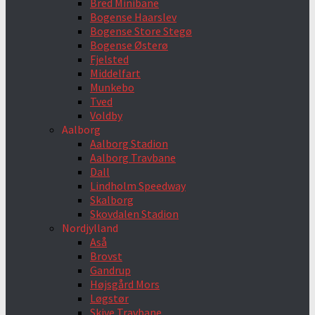
Bred Minibane
Bogense Haarslev
Bogense Store Stegø
Bogense Østerø
Fjelsted
Middelfart
Munkebo
Tved
Voldby
Aalborg
Aalborg Stadion
Aalborg Travbane
Dall
Lindholm Speedway
Skalborg
Skovdalen Stadion
Nordjylland
Aså
Brovst
Gandrup
Højsgård Mors
Løgstør
Skive Travbane