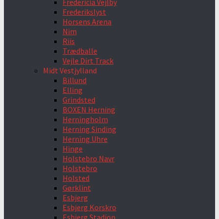
Fredericia Vejlby
Frederikslyst
Horsens Arena
Nim
Riis
Trædballe
Vejle Dirt Track
Midt Vestjylland
Billund
Elling
Grindsted
BOXEN Herning
Herningholm
Herning Sinding
Herning Uhre
Hinge
Holstebro Navr
Holstebro
Holsted
Gørklint
Esbjerg
Esbjerg Korskro
Esbjerg Stadion