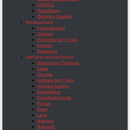
PARKEN
Roskildevej
Østerbro Stadion
Nordsjælland
Frederikssund
Ganløse
Helsingør Dirt Track
Selskov
Slangerup
Sjælland Lolland Falster
Bjæverskov Travbane
Fakse
Glumsø
Holbæk Dirt Track
Holbæk Stadion
Kalundborg
Karrebæksminde
Korsør
Køge
Løng
Nakskov
Næstved