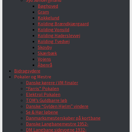
Syd Sønderjylland
Bøghoved
Gram
Kokkelund
Kolding Brændkjærgaard
Kolding Vonsild
Kolding Haderslevvej
Kolding Tvedvej
Skovby
Skærbæk
Vojens
Åbenrå
Bidragsydere
Pokaler og Mestre
Danske kørere i VM finaler
“Farris” Pokalen
Elektrol Pokalen
TOM’s Guldbarre løb
Danske “Gylden Hjelm” vindere
Se & Hør løbene
Danmarksmesterskaber på kortbane
Danske Langbanemestre 1952-
DM Langbane sidevogne 1932-