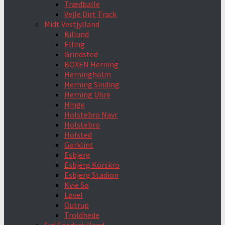
Trædballe
Vejle Dirt Track
Midt Vestjylland
Billund
Elling
Grindsted
BOXEN Herning
Herningholm
Herning Sinding
Herning Uhre
Hinge
Holstebro Navr
Holstebro
Holsted
Gørklint
Esbjerg
Esbjerg Korskro
Esbjerg Stadion
Kvie Sø
Løvel
Outrup
Troldhede