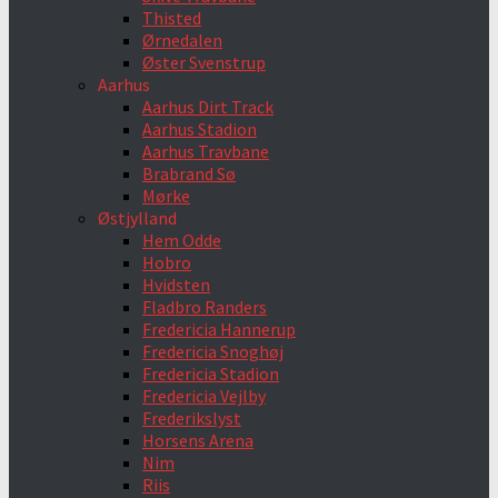
Thisted
Ørnedalen
Øster Svenstrup
Aarhus
Aarhus Dirt Track
Aarhus Stadion
Aarhus Travbane
Brabrand Sø
Mørke
Østjylland
Hem Odde
Hobro
Hvidsten
Fladbro Randers
Fredericia Hannerup
Fredericia Snoghøj
Fredericia Stadion
Fredericia Vejlby
Frederikslyst
Horsens Arena
Nim
Riis