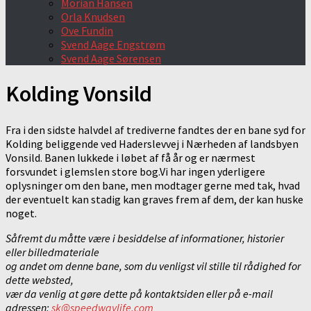
Morian Hansen
Orla Knudsen
Ove Fundin
Svend Aage Engstrøm
Svend Aage Sørensen
Kolding Vonsild
Fra i den sidste halvdel af trediverne fandtes der en bane syd for
Kolding beliggende ved Haderslevvej i Nærheden af landsbyen
Vonsild. Banen lukkede i løbet af få år og er nærmest
forsvundet i glemslen store bog.Vi har ingen yderligere
oplysninger om den bane, men modtager gerne med tak, hvad
der eventuelt kan stadig kan graves frem af dem, der kan huske
noget.
Såfremt du måtte være i besiddelse af informationer, historier
eller billedmateriale
og andet om denne bane, som du venligst vil stille til rådighed for
dette websted,
vær da venlig at gøre dette på kontaktsiden eller på e-mail
adressen:
sk@speedwaylife.com