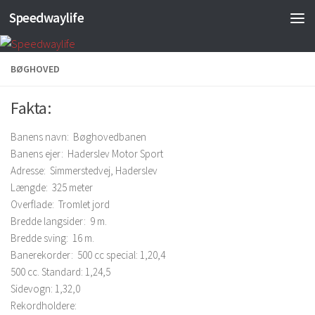
Speedwaylife
Skip to content
BØGHOVED
Fakta:
Banens navn: Bøghovedbanen
Banens ejer: Haderslev Motor Sport
Adresse: Simmerstedvej, Haderslev
Længde: 325 meter
Overflade: Tromlet jord
Bredde langsider: 9 m.
Bredde sving: 16 m.
Banerekorder: 500 cc special: 1,20,4
500 cc. Standard: 1,24,5
Sidevogn: 1,32,0
Rekordholdere: