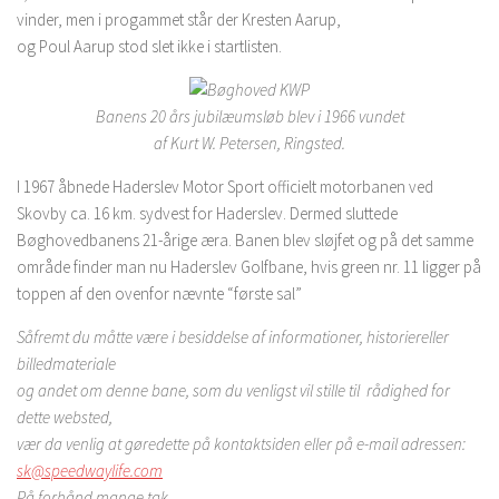
vinder, men i progammet står der Kresten Aarup,
og Poul Aarup stod slet ikke i startlisten.
Banens 20 års jubilæumsløb blev i 1966 vundet
af Kurt W. Petersen, Ringsted.
I 1967 åbnede Haderslev Motor Sport officielt motorbanen ved
Skovby ca. 16 km. sydvest for Haderslev. Dermed sluttede
Bøghovedbanens 21-årige æra. Banen blev sløjfet og på det samme
område finder man nu Haderslev Golfbane, hvis green nr. 11 ligger på
toppen af den ovenfor nævnte “første sal”
Såfremt du måtte være i besiddelse af informationer, historiereller
billedmateriale
og andet om denne bane, som du venligst vil stille til rådighed for
dette websted,
vær da venlig at gøredette på kontaktsiden eller på e-mail adressen:
sk@speedwaylife.com
På forhånd mange tak.