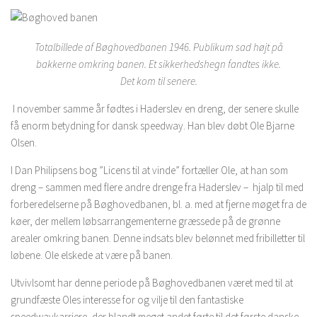
Totalbillede af Bøghovedbanen 1946. Publikum sad højt på
bakkerne omkring banen. Et sikkerhedshegn fandtes ikke.
Det kom til senere.
I november samme år fødtes i Haderslev en dreng, der senere skulle
få enorm betydning for dansk speedway. Han blev døbt Ole Bjarne
Olsen.
I Dan Philipsens bog ”Licens til at vinde” fortæller Ole, at han som
dreng – sammen med flere andre drenge fra Haderslev – hjalp til med
forberedelserne på Bøghovedbanen, bl. a. med at fjerne møget fra de
køer, der mellem løbsarrangementerne græssede på de grønne
arealer omkring banen. Denne indsats blev belønnet med fribilletter til
løbene. Ole elskede at være på banen.
Utvivlsomt har denne periode på Bøghovedbanen været med til at
grundfæste Oles interesse for og vilje til den fantastiske
speedwaykarriere, der blandt meget andet førte til det første danske