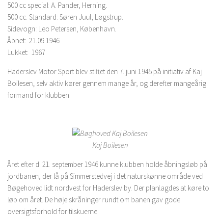
500 cc special: A. Pander, Herning.
500 cc. Standard: Søren Juul, Løgstrup.
Sidevogn: Leo Petersen, København.
Åbnet: 21.09.1946
Lukket: 1967
Haderslev Motor Sport blev stiftet den 7. juni 1945 på initiativ af Kaj
Boilesen, selv aktiv kører gennem mange år, og derefter mangeårig
formand for klubben.
Kaj Boilesen
Året efter d. 21. september 1946 kunne klubben holde åbningsløb på
jordbanen, der lå på Simmerstedvej i det naturskønne område ved
Bøgehoved lidt nordvest for Haderslev by. Der planlagdes at køre to
løb om året. De høje skråninger rundt om banen gav gode
oversigtsforhold for tilskuerne.