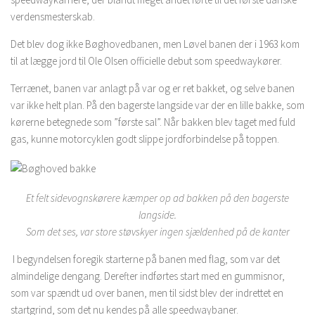
verdensmesterskab.
Det blev dog ikke Bøghovedbanen, men Løvel banen der i 1963 kom
til at lægge jord til Ole Olsen officielle debut som speedwaykører.
Terrænet, banen var anlagt på var og er ret bakket, og selve banen
var ikke helt plan. På den bagerste langside var der en lille bakke, som
kørerne betegnede som ”første sal”. Når bakken blev taget med fuld
gas, kunne motorcyklen godt slippe jordforbindelse på toppen.
Et felt sidevognskørere kæmper op ad bakken på den bagerste
langside.
Som det ses, var store støvskyer ingen sjældenhed på de kanter
I begyndelsen foregik starterne på banen med flag, som var det
almindelige dengang. Derefter indførtes start med en gummisnor,
som var spændt ud over banen, men til sidst blev der indrettet en
startgrind, som det nu kendes på alle speedwaybaner.