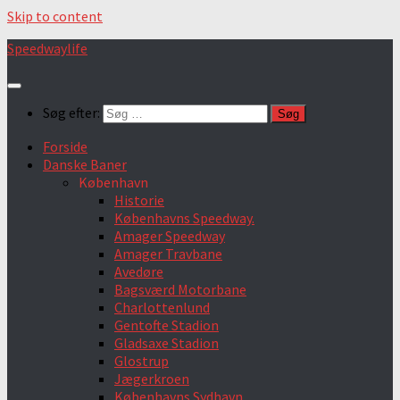
Skip to content
Speedwaylife
Søg efter:
Forside
Danske Baner
København
Historie
Københavns Speedway.
Amager Speedway
Amager Travbane
Avedøre
Bagsværd Motorbane
Charlottenlund
Gentofte Stadion
Gladsaxe Stadion
Glostrup
Jægerkroen
Københavns Sydhavn