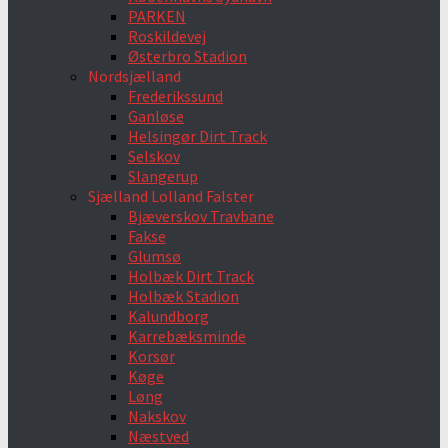
PARKEN
Roskildevej
Østerbro Stadion
Nordsjælland
Frederikssund
Ganløse
Helsingør Dirt Track
Selskov
Slangerup
Sjælland Lolland Falster
Bjæverskov Travbane
Fakse
Glumsø
Holbæk Dirt Track
Holbæk Stadion
Kalundborg
Karrebæksminde
Korsør
Køge
Løng
Nakskov
Næstved