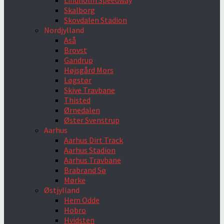
Lindholm Speedway
Skalborg
Skovdalen Stadion
Nordjylland
Aså
Brovst
Gandrup
Højsgård Mors
Løgstør
Skive Travbane
Thisted
Ørnedalen
Øster Svenstrup
Aarhus
Aarhus Dirt Track
Aarhus Stadion
Aarhus Travbane
Brabrand Sø
Mørke
Østjylland
Hem Odde
Hobro
Hvidsten