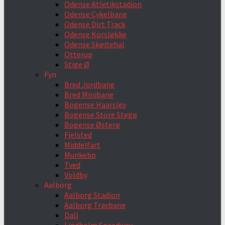
Odense Atletikstadion
Odense Cykelbane
Odense Dirt Track
Odense Korsløkke
Odense Skøjtehal
Otterup
Stige Ø
Fyn
Bred Jordbane
Bred Minibane
Bogense Haarslev
Bogense Store Stegø
Bogense Østerø
Fjelsted
Middelfart
Munkebo
Tved
Voldby
Aalborg
Aalborg Stadion
Aalborg Travbane
Dall