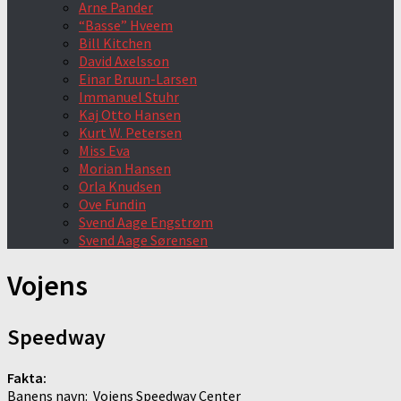
Arne Pander
“Basse” Hveem
Bill Kitchen
David Axelsson
Einar Bruun-Larsen
Immanuel Stuhr
Kaj Otto Hansen
Kurt W. Petersen
Miss Eva
Morian Hansen
Orla Knudsen
Ove Fundin
Svend Aage Engstrøm
Svend Aage Sørensen
Vojens
Speedway
Fakta:
Banens navn: Vojens Speedway Center