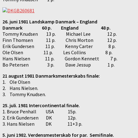
26. juni 1981 Landskamp Danmark – England
Danmark 60 p. England 48 p.
Tommy Knudsen 13 p. Michael Lee 12 p.
Finn Thomsen 11 p. Chris Morton 12 p.
Erik Gundersen 11 p. Kenny Carter 8 p.
Ole Olsen 11 p. Les Collins 8 p.
Hans Nielsen 11 p. Gordon Kennett 7 p.
Bo Petersen 3 p. Dave Jessup 1 p.
21 august 1981 Danmarksmesterskabs finale:
1. Ole Olsen
2. Hans Nielsen.
3. Tommy Knudsen.
25. juli. 1981 Intercontinental finale.
1. Bruce Penhall USA 15p.
2. Erik Gundersen DK 12p.
3. Hans Nielsen DK 11+3 p.
5. juni 1982. Verdensmesterskab for par. Semifinale.