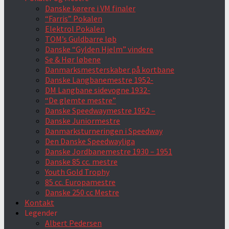
Danske kørere i VM finaler
“Farris” Pokalen
Elektrol Pokalen
TOM’s Guldbarre løb
Danske “Gylden Hjelm” vindere
Se & Hør løbene
Danmarksmesterskaber på kortbane
Danske Langbanemestre 1952-
DM Langbane sidevogne 1932-
“De glemte mestre”
Danske Speedwaymestre 1952 –
Danske Juniormestre
Danmarksturneringen i Speedway
Den Danske Speedwayliga
Danske Jordbanemestre 1930 – 1951
Danske 85 cc. mestre
Youth Gold Trophy
85 cc. Europamestre
Danske 250 cc Mestre
Kontakt
Legender
Albert Pedersen