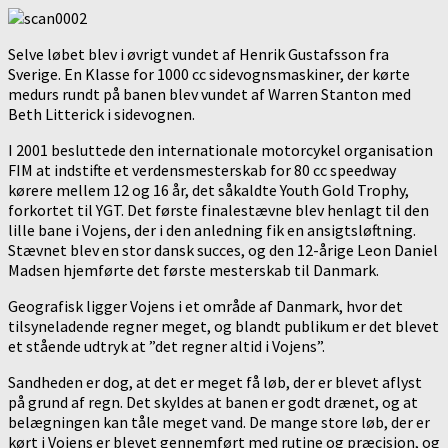
Selve løbet blev i øvrigt vundet af Henrik Gustafsson fra
Sverige. En Klasse for 1000 cc sidevognsmaskiner, der kørte
medurs rundt på banen blev vundet af Warren Stanton med
Beth Litterick i sidevognen.
I 2001 besluttede den internationale motorcykel organisation
FIM at indstifte et verdensmesterskab for 80 cc speedway
kørere mellem 12 og 16 år, det såkaldte Youth Gold Trophy,
forkortet til YGT. Det første finalestævne blev henlagt til den
lille bane i Vojens, der i den anledning fik en ansigtsløftning.
Stævnet blev en stor dansk succes, og den 12-årige Leon Daniel
Madsen hjemførte det første mesterskab til Danmark.
Geografisk ligger Vojens i et område af Danmark, hvor det
tilsyneladende regner meget, og blandt publikum er det blevet
et stående udtryk at ”det regner altid i Vojens”.
Sandheden er dog, at det er meget få løb, der er blevet aflyst
på grund af regn. Det skyldes at banen er godt drænet, og at
belægningen kan tåle meget vand. De mange store løb, der er
kørt i Vojens er blevet gennemført med rutine og præcision, og