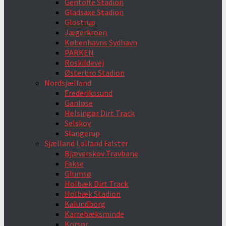
Gentofte Stadion
Gladsaxe Stadion
Glostrup
Jægerkroen
Københavns Sydhavn
PARKEN
Roskildevej
Østerbro Stadion
Nordsjælland
Frederikssund
Ganløse
Helsingør Dirt Track
Selskov
Slangerup
Sjælland Lolland Falster
Bjæverskov Travbane
Fakse
Glumsø
Holbæk Dirt Track
Holbæk Stadion
Kalundborg
Karrebæksminde
Korsør