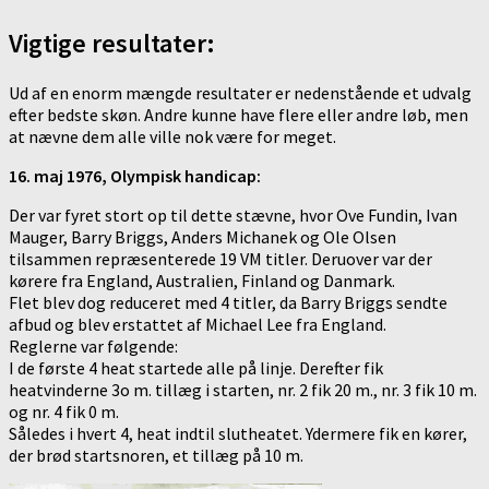
Vigtige resultater:
Ud af en enorm mængde resultater er nedenstående et udvalg
efter bedste skøn. Andre kunne have flere eller andre løb, men
at nævne dem alle ville nok være for meget.
16. maj 1976, Olympisk handicap:
Der var fyret stort op til dette stævne, hvor Ove Fundin, Ivan
Mauger, Barry Briggs, Anders Michanek og Ole Olsen
tilsammen repræsenterede 19 VM titler. Deruover var der
kørere fra England, Australien, Finland og Danmark.
Flet blev dog reduceret med 4 titler, da Barry Briggs sendte
afbud og blev erstattet af Michael Lee fra England.
Reglerne var følgende:
I de første 4 heat startede alle på linje. Derefter fik
heatvinderne 3o m. tillæg i starten, nr. 2 fik 20 m., nr. 3 fik 10 m.
og nr. 4 fik 0 m.
Således i hvert 4, heat indtil slutheatet. Ydermere fik en kører,
der brød startsnoren, et tillæg på 10 m.