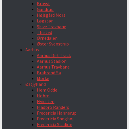
Brovst
Gandrup
Højsgård Mors
Løgstør
Skive Travbane
Thisted
Ørnedalen
Øster Svenstrup
Aarhus
Aarhus Dirt Track
Aarhus Stadion
Aarhus Travbane
Brabrand Sø
Mørke
Østjylland
Hem Odde
Hobro
Hvidsten
Fladbro Randers
Fredericia Hannerup
Fredericia Snoghøj
Fredericia Stadion