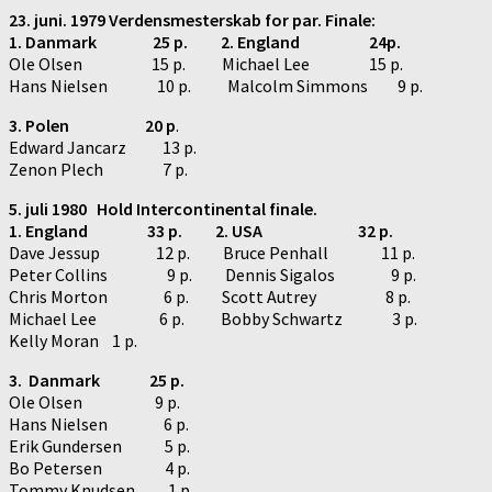
23. juni. 1979 Verdensmesterskab for par. Finale:
1. Danmark 25 p. 2. England 24p.
Ole Olsen 15 p. Michael Lee 15 p.
Hans Nielsen 10 p. Malcolm Simmons 9 p.
3. Polen 20 p
.
Edward Jancarz 13 p.
Zenon Plech 7 p.
5. juli 1980 Hold Intercontinental finale.
1. England 33 p. 2. USA 32 p.
Dave Jessup 12 p. Bruce Penhall 11 p.
Peter Collins 9 p. Dennis Sigalos 9 p.
Chris Morton 6 p. Scott Autrey 8 p.
Michael Lee 6 p. Bobby Schwartz 3 p.
Kelly Moran 1 p.
3. Danmark 25 p.
Ole Olsen 9 p.
Hans Nielsen 6 p.
Erik Gundersen 5 p.
Bo Petersen 4 p.
Tommy Knudsen 1 p.