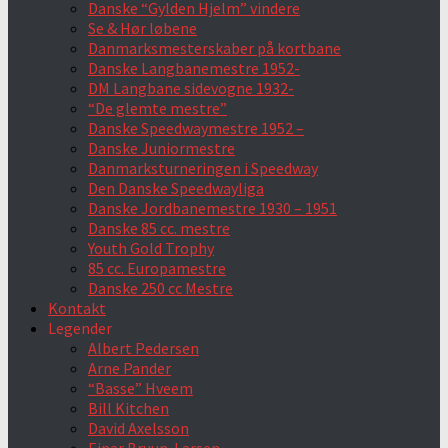
Danske “Gylden Hjelm” vindere
Se & Hør løbene
Danmarksmesterskaber på kortbane
Danske Langbanemestre 1952-
DM Langbane sidevogne 1932-
“De glemte mestre”
Danske Speedwaymestre 1952 –
Danske Juniormestre
Danmarksturneringen i Speedway
Den Danske Speedwayliga
Danske Jordbanemestre 1930 – 1951
Danske 85 cc. mestre
Youth Gold Trophy
85 cc. Europamestre
Danske 250 cc Mestre
Kontakt
Legender
Albert Pedersen
Arne Pander
“Basse” Hveem
Bill Kitchen
David Axelsson