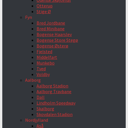
Odense Skøjtehal
Otterup
Stige Ø
Fyn
Bred Jordbane
Bred Minibane
Bogense Haarslev
Bogense Store Stegø
Bogense Østerø
Fjelsted
Middelfart
Munkebo
Tved
Voldby
Aalborg
Aalborg Stadion
Aalborg Travbane
Dall
Lindholm Speedway
Skalborg
Skovdalen Stadion
Nordjylland
Aså