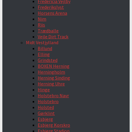
Fredericia Vejlby
Frederikslyst
Horsens Arena
Nim
Riis
Trædballe
Vejle Dirt Track
Midt Vestjylland
Billund
Elling
Grindsted
BOXEN Herning
Herningholm
Herning Sinding
Herning Uhre
Hinge
Holstebro Navr
Holstebro
Holsted
Gørklint
Esbjerg
Esbjerg Korskro
Esbjerg Stadion