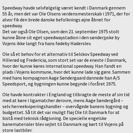
Speedway havde selvfølgelig været kendt i Danmark gennem
55 år, men det var Ole Olsens verdensmesterskab i 1971, der for
alvor fik den brede danske befolknings øjne åbnet for
speedway.
Det var også Ole Olsen, som den 21. september 1975 stolt
kunne åbne sit eget speedwaystadion i den sønderjyske by
Vojens ikke langt fra hans fødeby Haderslev.
Ole så et behov for et alternativ til Selskov Speedway ved
Hillerød og Fredericia, som stort set var de eneste i Danmark,
hvor der kunne køres international speedway. Han fandt en
plads i Vojens kommune, hvor det kunne lade sig gøre. Sammen
med hans kompagnon Aage Søndergaard dannede han A/S
Speedsport, og bygningen kunne begynde i foråret 1975.
Ole havde kontrakter i England og tilbragte de meste af sin tid
med at køre i ligamatcher derovre, mens Aage Søndergård –
selv herreekviperingshandler – overvågede banens bygning og
budgettet. Så tit det var muligt fløj Ole til Danmark for at
bistå med teknisk rådgivning. De specielle engelske
banematerialer blev sejlet til Danmark og kørt til Vojens på
store lastbiler.