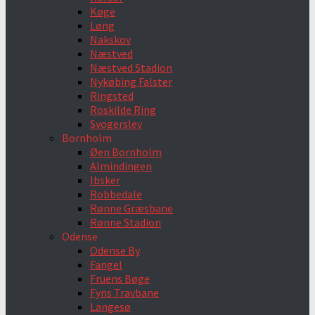
Køge
Løng
Nakskov
Næstved
Næstved Stadion
Nykøbing Falster
Ringsted
Roskilde Ring
Svogerslev
Bornholm
Øen Bornholm
Almindingen
Ibsker
Robbedale
Rønne Græsbane
Rønne Stadion
Odense
Odense By
Fangel
Fruens Bøge
Fyns Travbane
Langesø