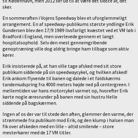
til København, men 2012 ser ud til at være det sidste år, det
sker.
En sommeraften i Vojens Speedway blev et uforglemmeligt
arrangement. En af speedway-publikums største yndlinge Erik
Gundersen blev den 17/9 1989 livsfarligt kvæstet ved et VM løb i
Bradford i England, men overlevede gennem et langt
hospitalsophold. Selv den mest gennemgribende
genoptræning ville dog aldrig bringe ham tilbage som aktiv
kører.
Erik insisterede på, at han ville tage afsked med sit store
publikum siddende på sin speedwaycykel, og hvilken afsked!
Erik ankom flyvende til banen og dalede i et faldskærms
tandemudspring fra 4000 meters højde ned på centergreen. I
mellemtiden var hans motorcykel varmet op, hvorefter Erik
kørte nogle æresrunder på banen med sin hustru Helle
siddende på bagskærmen.
Ingen af os der var til stede den aften, glemmer den varme, der
strømmede fra publikum mod Erik, og den klump i halsen man
fik over afskeden med en lille – altid smilende – store
mesterkører med de 17 VM titler.