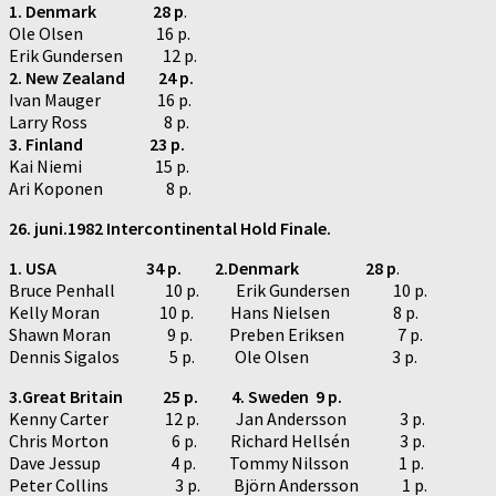
1. Denmark 28 p
.
Ole Olsen 16 p.
Erik Gundersen 12 p.
2. New Zealand 24 p.
Ivan Mauger 16 p.
Larry Ross 8 p.
3. Finland 23 p.
Kai Niemi 15 p.
Ari Koponen 8 p.
26. juni.1982 Intercontinental Hold Finale.
1. USA 34 p. 2.Denmark 28 p
.
Bruce Penhall 10 p. Erik Gundersen 10 p.
Kelly Moran 10 p. Hans Nielsen 8 p.
Shawn Moran 9 p. Preben Eriksen 7 p.
Dennis Sigalos 5 p. Ole Olsen 3 p.
3.Great Britain 25 p. 4. Sweden 9 p.
Kenny Carter 12 p. Jan Andersson 3 p.
Chris Morton 6 p. Richard Hellsén 3 p.
Dave Jessup 4 p. Tommy Nilsson 1 p.
Peter Collins 3 p. Björn Andersson 1 p.