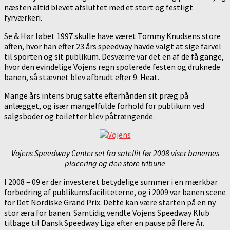
næsten altid blevet afsluttet med et stort og festligt
fyrværkeri.
Se & Hør løbet 1997 skulle have været Tommy Knudsens store
aften, hvor han efter 23 års speedway havde valgt at sige farvel
til sporten og sit publikum. Desværre var det en af de få gange,
hvor den evindelige Vojens regn spolerede festen og druknede
banen, så stævnet blev afbrudt efter 9. Heat.
Mange års intens brug satte efterhånden sit præg på
anlægget, og især mangelfulde forhold for publikum ved
salgsboder og toiletter blev påtrængende.
Vojens Speedway Center set fra satellit før 2008 viser banernes
placering og den store tribune
I 2008 – 09 er der investeret betydelige summer i en mærkbar
forbedring af publikumsfaciliteterne, og i 2009 var banen scene
for Det Nordiske Grand Prix. Dette kan være starten på en ny
stor æra for banen. Samtidig vendte Vojens Speedway Klub
tilbage til Dansk Speedway Liga efter en pause på flere År.