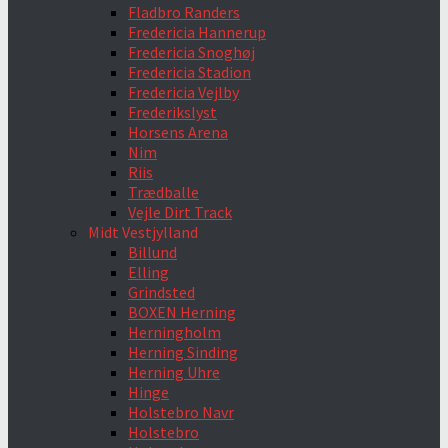
Fladbro Randers
Fredericia Hannerup
Fredericia Snoghøj
Fredericia Stadion
Fredericia Vejlby
Frederikslyst
Horsens Arena
Nim
Riis
Trædballe
Vejle Dirt Track
Midt Vestjylland
Billund
Elling
Grindsted
BOXEN Herning
Herningholm
Herning Sinding
Herning Uhre
Hinge
Holstebro Navr
Holstebro