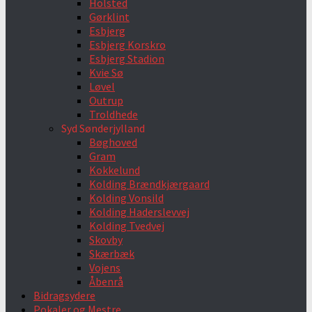
Holsted
Gørklint
Esbjerg
Esbjerg Korskro
Esbjerg Stadion
Kvie Sø
Løvel
Outrup
Troldhede
Syd Sønderjylland
Bøghoved
Gram
Kokkelund
Kolding Brændkjærgaard
Kolding Vonsild
Kolding Haderslevvej
Kolding Tvedvej
Skovby
Skærbæk
Vojens
Åbenrå
Bidragsydere
Pokaler og Mestre