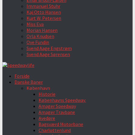
Einar Bruun-Larsen
Immanuel Stuhr
Kaj Otto Hansen
Kurt W. Petersen
Miss Eva
Morian Hansen
Orla Knudsen
Ove Fundin
Svend Aage Engstrøm
Svend Aage Sørensen
Forside
Danske Baner
København
Historie
Københavns Speedway.
Amager Speedway
Amager Travbane
Avedøre
Bagsværd Motorbane
Charlottenlund