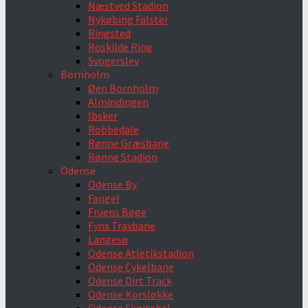
Næstved Stadion
Nykøbing Falster
Ringsted
Roskilde Ring
Svogerslev
Bornholm
Øen Bornholm
Almindingen
Ibsker
Robbedale
Rønne Græsbane
Rønne Stadion
Odense
Odense By
Fangel
Fruens Bøge
Fyns Travbane
Langesø
Odense Atletikstadion
Odense Cykelbane
Odense Dirt Track
Odense Korsløkke