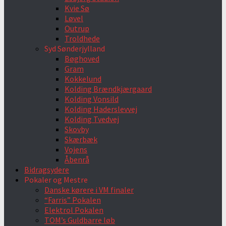
Kvie Sø
Løvel
Outrup
Troldhede
Syd Sønderjylland
Bøghoved
Gram
Kokkelund
Kolding Brændkjærgaard
Kolding Vonsild
Kolding Haderslevvej
Kolding Tvedvej
Skovby
Skærbæk
Vojens
Åbenrå
Bidragsydere
Pokaler og Mestre
Danske kørere i VM finaler
“Farris” Pokalen
Elektrol Pokalen
TOM’s Guldbarre løb