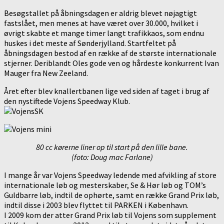
Besøgstallet på åbningsdagen er aldrig blevet nøjagtigt
fastslået, men menes at have været over 30.000, hvilket i
øvrigt skabte et mange timer langt trafikkaos, som endnu
huskes i det meste af Sønderjylland. Startfeltet på
åbningsdagen bestod af en række af de største internationale
stjerner. Deriblandt Oles gode ven og hårdeste konkurrent Ivan
Mauger fra New Zeeland.
Året efter blev knallertbanen lige ved siden af taget i brug af
den nystiftede Vojens Speedway Klub.
80 cc kørerne liner op til start på den lille bane.
(foto: Doug mac Farlane)
I mange år var Vojens Speedway ledende med afvikling af store
internationale løb og mesterskaber, Se & Hør løb og TOM’s
Guldbarre løb, indtil de ophørte, samt en række Grand Prix løb,
indtil disse i 2003 blev flyttet til PARKEN i København.
I 2009 kom der atter Grand Prix løb til Vojens som supplement