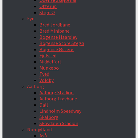
Odense Skøjtehal
Otterup
Stige Ø
Fyn
Bred Jordbane
Bred Minibane
Bogense Haarslev
Bogense Store Stegø
Bogense Østerø
Fjelsted
Middelfart
Munkebo
Tved
Voldby
Aalborg
Aalborg Stadion
Aalborg Travbane
Dall
Lindholm Speedway
Skalborg
Skovdalen Stadion
Nordjylland
Aså