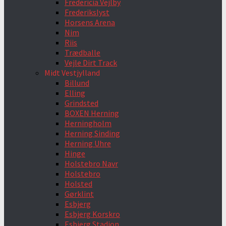
Fredericia Vejlby
Frederikslyst
Horsens Arena
Nim
Riis
Trædballe
Vejle Dirt Track
Midt Vestjylland
Billund
Elling
Grindsted
BOXEN Herning
Herningholm
Herning Sinding
Herning Uhre
Hinge
Holstebro Navr
Holstebro
Holsted
Gørklint
Esbjerg
Esbjerg Korskro
Esbjerg Stadion