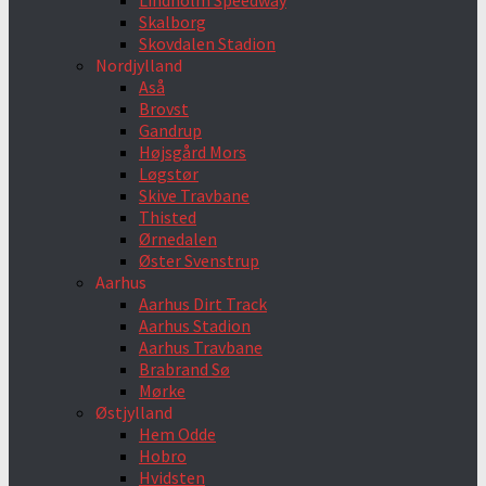
Lindholm Speedway
Skalborg
Skovdalen Stadion
Nordjylland
Aså
Brovst
Gandrup
Højsgård Mors
Løgstør
Skive Travbane
Thisted
Ørnedalen
Øster Svenstrup
Aarhus
Aarhus Dirt Track
Aarhus Stadion
Aarhus Travbane
Brabrand Sø
Mørke
Østjylland
Hem Odde
Hobro
Hvidsten