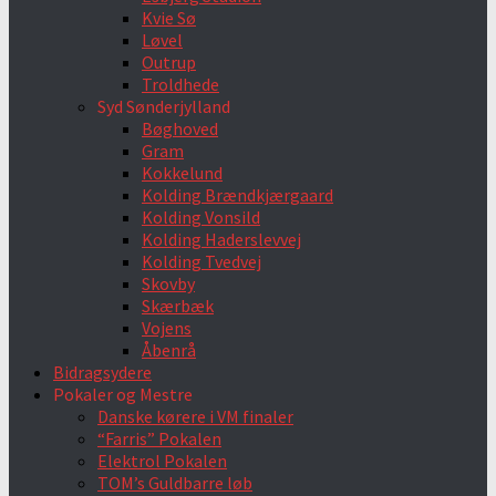
Kvie Sø
Løvel
Outrup
Troldhede
Syd Sønderjylland
Bøghoved
Gram
Kokkelund
Kolding Brændkjærgaard
Kolding Vonsild
Kolding Haderslevvej
Kolding Tvedvej
Skovby
Skærbæk
Vojens
Åbenrå
Bidragsydere
Pokaler og Mestre
Danske kørere i VM finaler
“Farris” Pokalen
Elektrol Pokalen
TOM’s Guldbarre løb