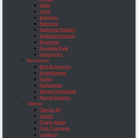
Køge
Løng
Nakskov
Næstved
Næstved Stadion
Nykøbing Falster
Ringsted
Roskilde Ring
Svogerslev
Bornholm
Øen Bornholm
Almindingen
Ibsker
Robbedale
Rønne Græsbane
Rønne Stadion
Odense
Odense By
Fangel
Fruens Bøge
Fyns Travbane
Langesø