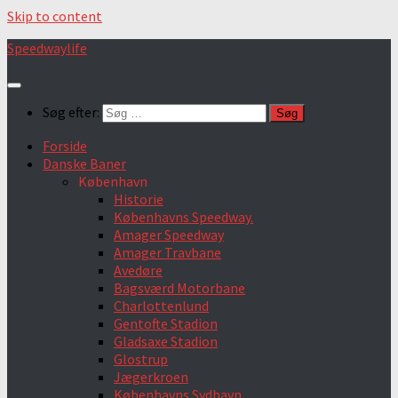
Skip to content
Speedwaylife
Søg efter:
Forside
Danske Baner
København
Historie
Københavns Speedway.
Amager Speedway
Amager Travbane
Avedøre
Bagsværd Motorbane
Charlottenlund
Gentofte Stadion
Gladsaxe Stadion
Glostrup
Jægerkroen
Københavns Sydhavn