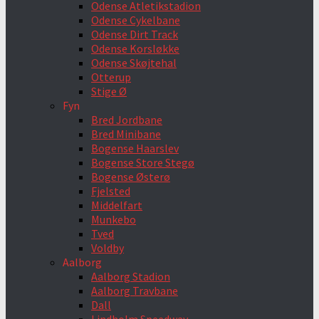
Odense Atletikstadion
Odense Cykelbane
Odense Dirt Track
Odense Korsløkke
Odense Skøjtehal
Otterup
Stige Ø
Fyn
Bred Jordbane
Bred Minibane
Bogense Haarslev
Bogense Store Stegø
Bogense Østerø
Fjelsted
Middelfart
Munkebo
Tved
Voldby
Aalborg
Aalborg Stadion
Aalborg Travbane
Dall