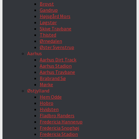
Brovst
Gandrup
Højsgård Mors
Løgstør
Skive Travbane
Thisted
Ørnedalen
Øster Svenstrup
Aarhus
Aarhus Dirt Track
Aarhus Stadion
Aarhus Travbane
Brabrand Sø
Mørke
Østjylland
Hem Odde
Hobro
Hvidsten
Fladbro Randers
Fredericia Hannerup
Fredericia Snoghøj
Fredericia Stadion