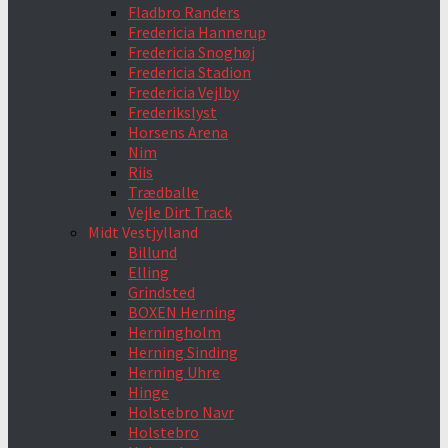
Fladbro Randers
Fredericia Hannerup
Fredericia Snoghøj
Fredericia Stadion
Fredericia Vejlby
Frederikslyst
Horsens Arena
Nim
Riis
Trædballe
Vejle Dirt Track
Midt Vestjylland
Billund
Elling
Grindsted
BOXEN Herning
Herningholm
Herning Sinding
Herning Uhre
Hinge
Holstebro Navr
Holstebro