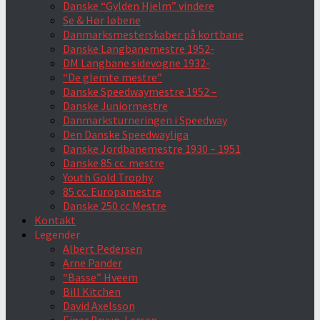
Danske “Gylden Hjelm” vindere
Se & Hør løbene
Danmarksmesterskaber på kortbane
Danske Langbanemestre 1952-
DM Langbane sidevogne 1932-
“De glemte mestre”
Danske Speedwaymestre 1952 –
Danske Juniormestre
Danmarksturneringen i Speedway
Den Danske Speedwayliga
Danske Jordbanemestre 1930 – 1951
Danske 85 cc. mestre
Youth Gold Trophy
85 cc. Europamestre
Danske 250 cc Mestre
Kontakt
Legender
Albert Pedersen
Arne Pander
“Basse” Hveem
Bill Kitchen
David Axelsson