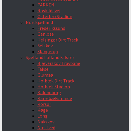
PARKEN
Roskildevej
Østerbro Stadion
Nordsjælland
Frederikssund
Ganløse
Helsingør Dirt Track
Selskov
Slangerup
Sjælland Lolland Falster
Bjæverskov Travbane
Fakse
Glumsø
Holbæk Dirt Track
Holbæk Stadion
Kalundborg
Karrebæksminde
Korsør
Køge
Løng
Nakskov
Næstved