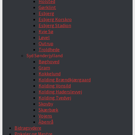
Holsted
Gørklint
Esbjerg
Esbjerg Korskro
Esbjerg Stadion
Kvie Sø
Løvel
Outrup
Troldhede
Syd Sønderjylland
Bøghoved
Gram
Kokkelund
Kolding Brændkjærgaard
Kolding Vonsild
Kolding Haderslevvej
Kolding Tvedvej
Skovby
Skærbæk
Vojens
Åbenrå
Bidragsydere
Pokaler og Mestre