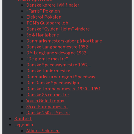
Danske kørere i VM finaler
“Farris” Pokalen
Elektrol Pokalen
TOM’s Guldbarre løb
Danske “Gylden Hjelm” vindere
Se & Hør løbene
Danmarksmesterskaber på kortbane
Danske Langbanemestre 1952-
DM Langbane sidevogne 1932-
“De glemte mestre”
Danske Speedwaymestre 1952 –
Danske Juniormestre
Danmarksturneringen i Speedway
Den Danske Speedwayliga
Danske Jordbanemestre 1930 – 1951
Danske 85 cc. mestre
Youth Gold Trophy
85 cc. Europamestre
Danske 250 cc Mestre
Kontakt
Legender
Albert Pedersen