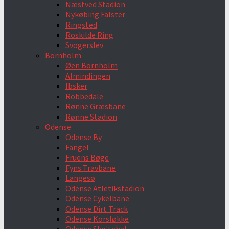
Næstved Stadion
Nykøbing Falster
Ringsted
Roskilde Ring
Svogerslev
Bornholm
Øen Bornholm
Almindingen
Ibsker
Robbedale
Rønne Græsbane
Rønne Stadion
Odense
Odense By
Fangel
Fruens Bøge
Fyns Travbane
Langesø
Odense Atletikstadion
Odense Cykelbane
Odense Dirt Track
Odense Korsløkke