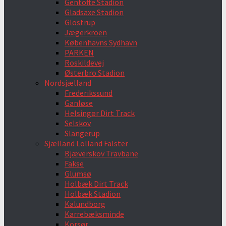
Gentofte Stadion
Gladsaxe Stadion
Glostrup
Jægerkroen
Københavns Sydhavn
PARKEN
Roskildevej
Østerbro Stadion
Nordsjælland
Frederikssund
Ganløse
Helsingør Dirt Track
Selskov
Slangerup
Sjælland Lolland Falster
Bjæverskov Travbane
Fakse
Glumsø
Holbæk Dirt Track
Holbæk Stadion
Kalundborg
Karrebæksminde
Korsør