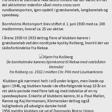
del aktiviteter indenfor såvel moto cross som
rundbanesporten, igen opdelt i græsbaneløb, langbaneløb og
speedway.
Bornholms Motorsport blev stiftet d. 1. juni 1930 med ca. 100
medlemmer, hvoraf ca. 25 var aktive.
I årene 1930 til 1933 deltog flere af klubben kørere i
græsbaneløb ved den nordtyske kystby Kolberg, hvortil der var
skibsforbindelse fra Neksø.
De bornholmske køreres hjemkomst til Neksø med rutebåden
Heimdal
fra Kolberg ca. 1932.I midten Chr. Pihl med Laurbærkrans
Klubben gik nærmest helt i stå under krigen, men livede op
igen i 1946, og klubben havde i de efterfølgende knap 10 år en
ret aktiv periode med flere løb og med indvielse af en ny
speedwaybane. Enkelte af klubbens kørere, bl a. Poul Møller,
Rønne og Kaj Hermansen, Klemensker deltog også
lejlighedsvis på udvalgte danske holdI
1956 meldte klubben sig ud af Danmarks Motor Union.