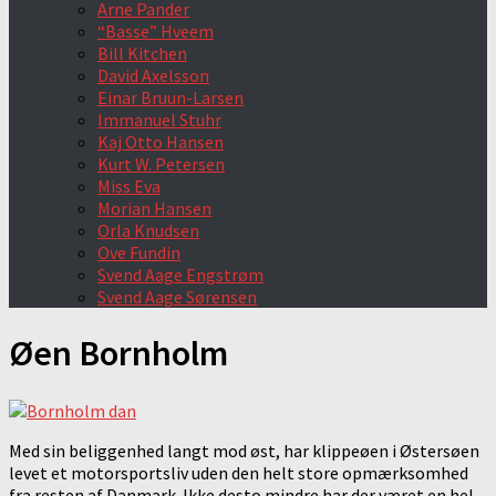
Arne Pander
“Basse” Hveem
Bill Kitchen
David Axelsson
Einar Bruun-Larsen
Immanuel Stuhr
Kaj Otto Hansen
Kurt W. Petersen
Miss Eva
Morian Hansen
Orla Knudsen
Ove Fundin
Svend Aage Engstrøm
Svend Aage Sørensen
Øen Bornholm
Med sin beliggenhed langt mod øst, har klippeøen i Østersøen
levet et motorsportsliv uden den helt store opmærksomhed
fra resten af Danmark. Ikke desto mindre har der været en hel