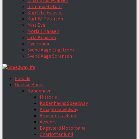
Einar Bruun-Larsen
Immanuel Stuhr
Kaj Otto Hansen
Kurt W. Petersen
Miss Eva
Morian Hansen
Orla Knudsen
Ove Fundin
Svend Aage Engstrøm
Svend Aage Sørensen
Forside
Danske Baner
København
Historie
Københavns Speedway.
Amager Speedway
Amager Travbane
Avedøre
Bagsværd Motorbane
Charlottenlund