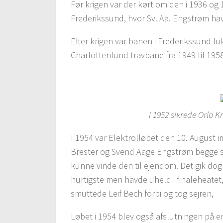
Før krigen var der kørt om den i 1936 og
Frederikssund, hvor Sv. Aa. Engstrøm havd
Efter krigen var banen i Frederikssund lu
Charlottenlund travbane fra 1949 til 1958
I 1952 sikrede Orla K
I 1954 var Elektrolløbet den 10. August
Brester og Svend Aage Engstrøm begge st
kunne vinde den til ejendom. Det gik dog
hurtigste men havde uheld i finaleheatet
smuttede Leif Bech forbi og tog sejren,
Løbet i 1954 blev også afslutningen på en