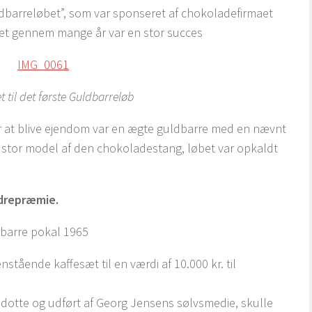
dbarreløbet”, som var sponseret af chokoladefirmaet
 det gennem mange år var en stor succes
til det første Guldbarreløb
r at blive ejendom var en ægte guldbarre med en nævnt
stor model af den chokoladestang, løbet var opkaldt
drepræmie.
tående kaffesæt til en værdi af 10.000 kr. til
adotte og udført af Georg Jensens sølvsmedie, skulle