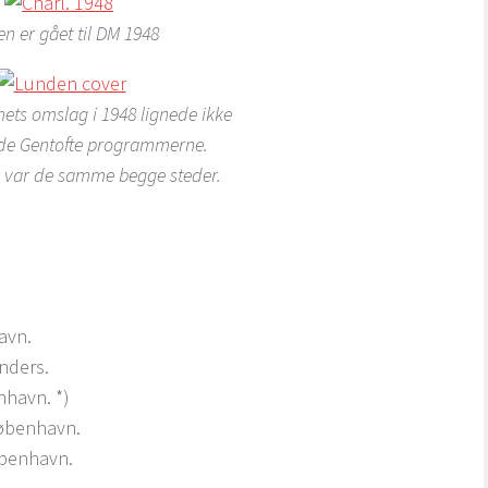
en er gået til DM 1948
ts omslag i 1948 lignede ikke
de Gentofte programmerne.
 var de samme begge steder.
avn.
nders.
nhavn. *)
København.
øbenhavn.