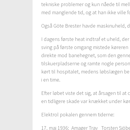
tekniske problemer og kun nåede til mel
med manglende tid, og at han ikke ville 
Også Göte Brester havde maskinuheld, d
I dagens første heat indtraf et uheld, der 
sving på første omgang mistede køreren 
direkte mod banehegnet, som den gennemb
tilskuerpladserne og ramte nogle persone
kørt til hospitalet, medens løbslægen b
i en time.
Efter løbet viste det sig, at årsagen til at
en tidligere skade var knækket under kørsl
Elektrol pokalen gennem tiderne:
17. maj 1936: Amager Trav Torsten Sjöber