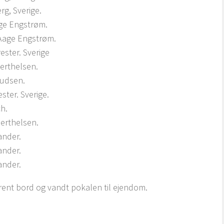
g, Sverige.
ge Engstrøm.
Aage Engstrøm.
ster. Sverige
erthelsen.
nudsen.
ter. Sverige.
h.
erthelsen.
ander.
ander.
ander.
rent bord og vandt pokalen til ejendom.