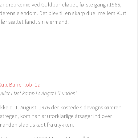
vandrepræmie ved Guldbarreløbet, første gang i 1966,
inderens ejendom. Det blev til en skarp duel mellem Kurt
før sættet fandt sin ejermand.
ykler i tæt kamp i svinget i “Lunden”
ykke d. 1. August 1976 der kostede sidevognskøreren
stregen, kom han af uforklarlige årsager ind over
manden slap uskadt fra ulykken.