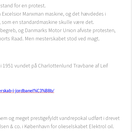
stand for en protest.
n Excelsior Manxman maskine, og det hævdedes i
, som en standardmaskine skulle være det.
t begreb, og Danmarks Motor Union afviste protesten,
orts Raad. Men mesterskabet stod ved magt.
 1951 vundet på Charlottenlund Travbane af Leif
terskab-i-jordbanel%C3%B8b/
nem og meget prestigefyldt vandrepokal udført i drevet
lsen & co. i København for olieselskabet Elektrol oil.