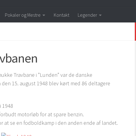
Pokaler og Mestre
Kontakt
Legender
avbanen
mukke Travbane i ”Lunden” var de danske
den 15. august 1948 blev kørt med 86 deltagere
i 1948
orbudt motorløb for at spare benzin.
r at se en fodboldkamp i den anden ende af landet.