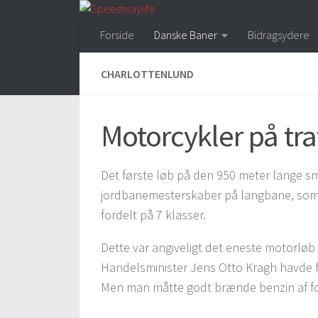
Skip to content
Forside
Danske Baner
Bidragsydere
CHARLOTTENLUND
Motorcykler på tr
Det første løb på den 950 meter lange s
jordbanemesterskaber på langbane, som 
fordelt på 7 klasser.
Dette var angiveligt det eneste motorløb 
Handelsminister Jens Otto Kragh havde f
Men man måtte godt brænde benzin af fo