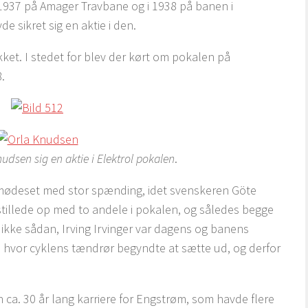
 1937 på Amager Travbane og i 1938 på banen i
e sikret sig en aktie i den.
kket. I stedet for blev der kørt om pokalen på
.
nudsen sig en aktie i Elektrol pokalen
.
 imødeset med stor spænding, idet svenskeren Göte
illede op med to andele i pokalen, og således begge
 ikke sådan, Irving Irvinger var dagens og banens
, hvor cyklens tændrør begyndte at sætte ud, og derfor
 ca. 30 år lang karriere for Engstrøm, som havde flere