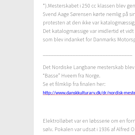
*).Mesterskabet i 250 cc klassen blev gen
Svend Aage Sørensen kørte nemlig på si
protesten at den ikke var katalogmæssig
Det katalogmæssige var imidlertid et vid
som blev indanket for Danmarks Motorsp
_________________________________
Det Nordiske Langbane mesterskab blev i
“Basse” Hveem fra Norge.
Se et filmklip fra finalen her:
http://www.danskkulturarv.dk/dr/nordisk-mes
Elektrolløbet var en løbsserie om en for
sølv. Pokalen var udsat i 1936 af Alfred O