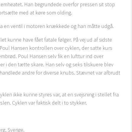
lemheatet. Han begrundede overfor pressen sit stop
fortsætte med at køre som olding.
a en ventil i motoren knækkede og han måtte udgå.
let kunne have fået fatale følger. På vej ud af sidste
Poul Hansen kontrollen over cyklen, der satte kurs
rød. Poul Hansen selv fik en lufttur ind over
r i den tætte skare. Han selv og seks tilskuere blev
ehandlede andre for diverse knubs. Stævnet var afbrudt
 cyklen ikke kunne styres var, at en svejsning i stellet fra
en. Cyklen var faktisk delt i to stykker.
g, Sverige.