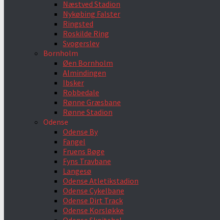
Næstved Stadion
Nykøbing Falster
Ringsted
Roskilde Ring
Svogerslev
Bornholm
Øen Bornholm
Almindingen
Ibsker
Robbedale
Rønne Græsbane
Rønne Stadion
Odense
Odense By
Fangel
Fruens Bøge
Fyns Travbane
Langesø
Odense Atletikstadion
Odense Cykelbane
Odense Dirt Track
Odense Korsløkke