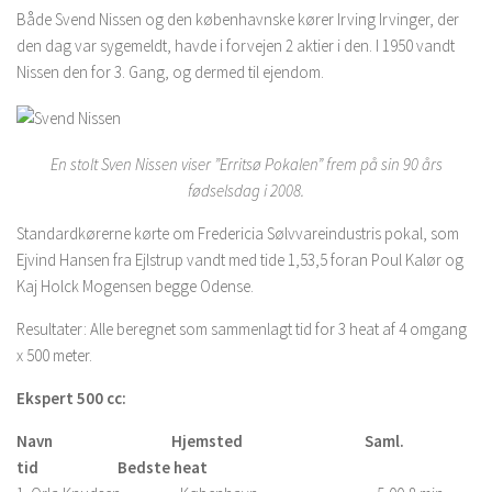
Både Svend Nissen og den københavnske kører Irving Irvinger, der
den dag var sygemeldt, havde i forvejen 2 aktier i den. I 1950 vandt
Nissen den for 3. Gang, og dermed til ejendom.
En stolt Sven Nissen viser ”Erritsø Pokalen” frem på sin 90 års
fødselsdag i 2008.
Standardkørerne kørte om Fredericia Sølvvareindustris pokal, som
Ejvind Hansen fra Ejlstrup vandt med tide 1,53,5 foran Poul Kalør og
Kaj Holck Mogensen begge Odense.
Resultater: Alle beregnet som sammenlagt tid for 3 heat af 4 omgang
x 500 meter.
Ekspert 500 cc:
Navn Hjemsted Saml.
tid Bedste heat