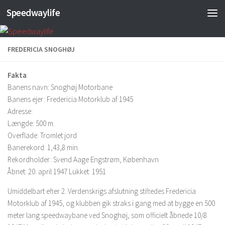
Speedwaylife
Skip to content
FREDERICIA SNOGHØJ
Fakta
:
Banens navn: Snoghøj Motorbane
Banens ejer: Fredericia Motorklub af 1945
Adresse:
Længde: 500 m.
Overflade: Tromlet jord
Banerekord: 1,43,8 min.
Rekordholder: Svend Aage Engstrøm, København
Åbnet: 20. april 1947 Lukket: 1951
Umiddelbart efter 2. Verdenskrigs afslutning stiftedes Fredericia
Motorklub af 1945, og klubben gik straks i gang med at bygge en 500
meter lang speedwaybane ved Snoghøj, som officielt åbnede 10/8