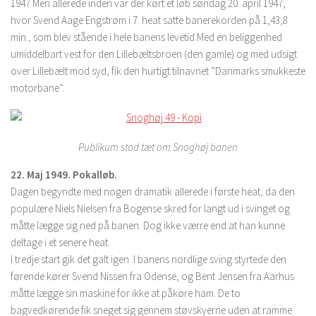
1947 Men allerede inden var der kørt et løb søndag 20. april 1947,
hvor Svend Aage Engstrøm i 7. heat satte banerekorden på 1,43,8
min., som blev stående i hele banens levetid Med en beliggenhed
umiddelbart vest for den Lillebæltsbroen (den gamle) og med udsigt
over Lillebælt mod syd, fik den hurtigt tilnavnet ”Danmarks smukkeste
motorbane”.
Publikum stod tæt om Snoghøj banen
22. Maj 1949. Pokalløb.
Dagen begyndte med nogen dramatik allerede i første heat, da den
populære Niels Nielsen fra Bogense skred for langt ud i svinget og
måtte lægge sig ned på banen. Dog ikke værre end at han kunne
deltage i et senere heat.
I tredje start gik det galt igen. I banens nordlige sving styrtede den
førende kører Svend Nissen fra Odense, og Bent Jensen fra Aarhus
måtte lægge sin maskine for ikke at påkøre ham. De to
bagvedkørende fik sneget sig gennem støvskyerne uden at ramme