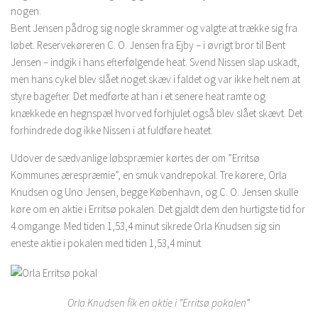
nogen.
Bent Jensen pådrog sig nogle skrammer og valgte at trække sig fra
løbet. Reservekøreren C. O. Jensen fra Ejby – i øvrigt bror til Bent
Jensen – indgik i hans efterfølgende heat. Svend Nissen slap uskadt,
men hans cykel blev slået noget skæv i faldet og var ikke helt nem at
styre bagefter. Det medførte at han i et senere heat ramte og
knækkede en hegnspæl hvorved forhjulet også blev slået skævt. Det
forhindrede dog ikke Nissen i at fuldføre heatet.
Udover de sædvanlige løbspræmier kørtes der om ”Erritsø
Kommunes ærespræmie”, en smuk vandrepokal. Tre kørere, Orla
Knudsen og Uno Jensen, begge København, og C. O. Jensen skulle
køre om en aktie i Erritsø pokalen. Det gjaldt dem den hurtigste tid for
4 omgange. Med tiden 1,53,4 minut sikrede Orla Knudsen sig sin
eneste aktie i pokalen med tiden 1,53,4 minut.
Orla Knudsen fik en aktie i ”Erritsø pokalen
”