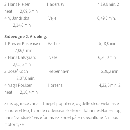
3. Hans Nielsen Haderslev 4,19,9 min. 2
heat 2,09,6 min.
4. V, Jandriska Vejle 6,49,8 min.
2,14,8 min.
Sidevogne 2. Afdeling:
1. Kresten Kristensen Aarhus 6,18,0 min.
2,06,0 min.
2. Hans Dalsgaard Vejle 6,26,0 min.
2,05,6 min.
3. Josef Koch København 6,36,2 min.
2,07,6 min.
4. Vagn Poulsen Horsens 4,23,6 min. 2
heat 2,10,4 min.
Sidevognrace var altid meget populære, og dette steds webmaster
erindrer et løb, hvor den odenseanske kører Johannes Hansen og
hans ”sandsæk” viste fantastisk kørsel på en specialtunet Nimbus
motorcykel.