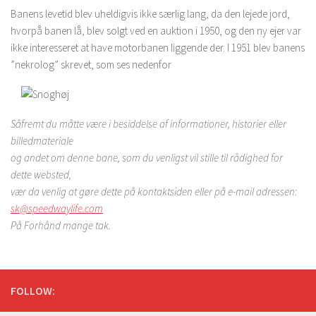
Banens levetid blev uheldigvis ikke særlig lang, da den lejede jord,
hvorpå banen lå, blev solgt ved en auktion i 1950, og den ny ejer var
ikke interesseret at have motorbanen liggende der. I 1951 blev banens
”nekrolog” skrevet, som ses nedenfor
Såfremt du måtte være i besiddelse af informationer, historier eller
billedmateriale
og andet om denne bane, som du venligst vil stille til rådighed for
dette websted,
vær da venlig at gøre dette på kontaktsiden eller på e-mail adressen:
sk@speedwaylife.com
På Forhånd mange tak.
FOLLOW: