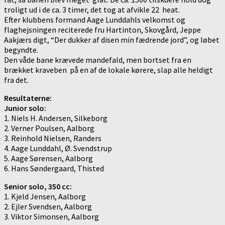
troligt ud i de ca. 3 timer, det tog at afvikle 22 heat.
Efter klubbens formand Aage Lunddahls velkomst og
flaghejsningen reciterede fru Hartinton, Skovgård, Jeppe
Aakjærs digt, “Der dukker af disen min fædrende jord”, og løbet
begyndte.
Den våde bane krævede mandefald, men bortset fra en
brækket kraveben på en af de lokale kørere, slap alle heldigt
fra det.
Resultaterne:
Junior solo:
1. Niels H. Andersen, Silkeborg
2. Verner Poulsen, Aalborg
3. Reinhold Nielsen, Randers
4. Aage Lunddahl, Ø. Svendstrup
5. Aage Sørensen, Aalborg
6. Hans Søndergaard, Thisted
Senior solo, 350 cc:
1. Kjeld Jensen, Aalborg
2. Ejler Svendsen, Aalborg
3. Viktor Simonsen, Aalborg