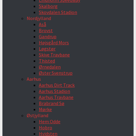
Lindholm Speedway
Skalborg
Skovdalen Stadion
Nordjylland
Aså
Brovst
Gandrup
Højsgård Mors
Løgstør
Skive Travbane
Thisted
Ørnedalen
Øster Svenstrup
Aarhus
Aarhus Dirt Track
Aarhus Stadion
Aarhus Travbane
Brabrand Sø
Mørke
Østjylland
Hem Odde
Hobro
Hvidsten