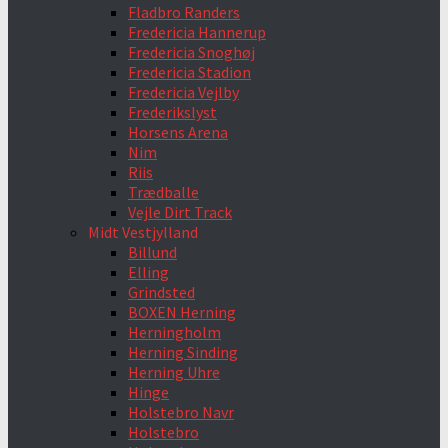
Fladbro Randers
Fredericia Hannerup
Fredericia Snoghøj
Fredericia Stadion
Fredericia Vejlby
Frederikslyst
Horsens Arena
Nim
Riis
Trædballe
Vejle Dirt Track
Midt Vestjylland
Billund
Elling
Grindsted
BOXEN Herning
Herningholm
Herning Sinding
Herning Uhre
Hinge
Holstebro Navr
Holstebro