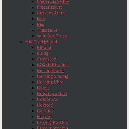
Fredericia Vejlby
Frederikslyst
Horsens Arena
Nim
Riis
Trædballe
Vejle Dirt Track
Midt Vestjylland
Billund
Elling
Grindsted
BOXEN Herning
Herningholm
Herning Sinding
Herning Uhre
Hinge
Holstebro Navr
Holstebro
Holsted
Gørklint
Esbjerg
Esbjerg Korskro
Esbjerg Stadion