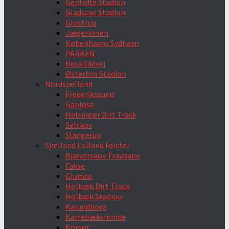
Gentofte Stadion
Gladsaxe Stadion
Glostrup
Jægerkroen
Københavns Sydhavn
PARKEN
Roskildevej
Østerbro Stadion
Nordsjælland
Frederikssund
Ganløse
Helsingør Dirt Track
Selskov
Slangerup
Sjælland Lolland Falster
Bjæverskov Travbane
Fakse
Glumsø
Holbæk Dirt Track
Holbæk Stadion
Kalundborg
Karrebæksminde
Korsør