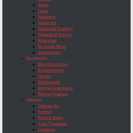
Køge
Løng
Nakskov
Næstved
Næstved Stadion
Nykøbing Falster
Ringsted
Roskilde Ring
Svogerslev
Bornholm
Øen Bornholm
Almindingen
Ibsker
Robbedale
Rønne Græsbane
Rønne Stadion
Odense
Odense By
Fangel
Fruens Bøge
Fyns Travbane
Langesø