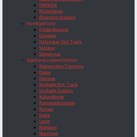
PARKEN
Roskildevej
Østerbro Stadion
Nordsjælland
Frederikssund
Ganløse
Helsingør Dirt Track
Selskov
Slangerup
Sjælland Lolland Falster
Bjæverskov Travbane
Fakse
Glumsø
Holbæk Dirt Track
Holbæk Stadion
Kalundborg
Karrebæksminde
Korsør
Køge
Løng
Nakskov
Næstved