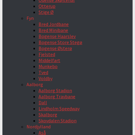
Odense Skøjtehal
Otterup
Stige Ø
Fyn
Bred Jordbane
Bred Minibane
Bogense Haarslev
Bogense Store Stegø
Bogense Østerø
Fjelsted
Middelfart
Munkebo
Tved
Voldby
Aalborg
Aalborg Stadion
Aalborg Travbane
Dall
Lindholm Speedway
Skalborg
Skovdalen Stadion
Nordjylland
Aså