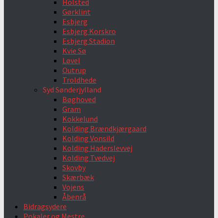
Holsted
Gørklint
Esbjerg
Esbjerg Korskro
Esbjerg Stadion
Kvie Sø
Løvel
Outrup
Troldhede
Syd Sønderjylland
Bøghoved
Gram
Kokkelund
Kolding Brændkjærgaard
Kolding Vonsild
Kolding Haderslevvej
Kolding Tvedvej
Skovby
Skærbæk
Vojens
Åbenrå
Bidragsydere
Pokaler og Mestre