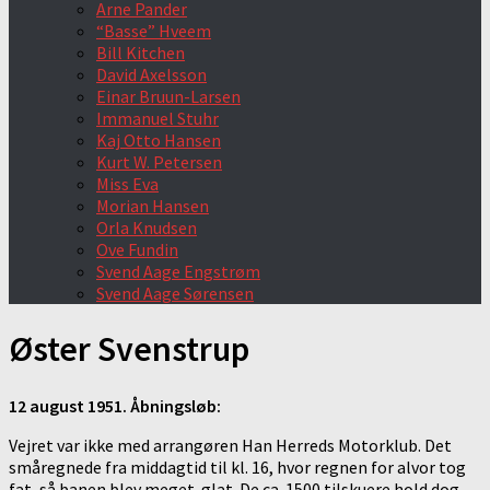
Arne Pander
“Basse” Hveem
Bill Kitchen
David Axelsson
Einar Bruun-Larsen
Immanuel Stuhr
Kaj Otto Hansen
Kurt W. Petersen
Miss Eva
Morian Hansen
Orla Knudsen
Ove Fundin
Svend Aage Engstrøm
Svend Aage Sørensen
Øster Svenstrup
12 august 1951. Åbningsløb:
Vejret var ikke med arrangøren Han Herreds Motorklub. Det
småregnede fra middagtid til kl. 16, hvor regnen for alvor tog
fat, så banen blev meget glat. De ca. 1500 tilskuere hold dog