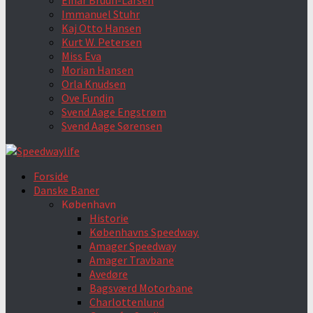
Einar Bruun-Larsen
Immanuel Stuhr
Kaj Otto Hansen
Kurt W. Petersen
Miss Eva
Morian Hansen
Orla Knudsen
Ove Fundin
Svend Aage Engstrøm
Svend Aage Sørensen
Forside
Danske Baner
København
Historie
Københavns Speedway.
Amager Speedway
Amager Travbane
Avedøre
Bagsværd Motorbane
Charlottenlund