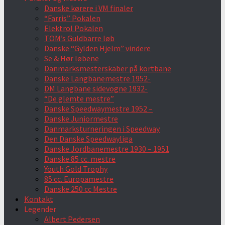
Danske kørere i VM finaler
“Farris” Pokalen
Elektrol Pokalen
TOM’s Guldbarre løb
Danske “Gylden Hjelm” vindere
Se & Hør løbene
Danmarksmesterskaber på kortbane
Danske Langbanemestre 1952-
DM Langbane sidevogne 1932-
“De glemte mestre”
Danske Speedwaymestre 1952 –
Danske Juniormestre
Danmarksturneringen i Speedway
Den Danske Speedwayliga
Danske Jordbanemestre 1930 – 1951
Danske 85 cc. mestre
Youth Gold Trophy
85 cc. Europamestre
Danske 250 cc Mestre
Kontakt
Legender
Albert Pedersen