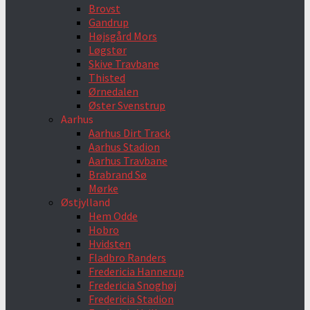
Brovst
Gandrup
Højsgård Mors
Løgstør
Skive Travbane
Thisted
Ørnedalen
Øster Svenstrup
Aarhus
Aarhus Dirt Track
Aarhus Stadion
Aarhus Travbane
Brabrand Sø
Mørke
Østjylland
Hem Odde
Hobro
Hvidsten
Fladbro Randers
Fredericia Hannerup
Fredericia Snoghøj
Fredericia Stadion