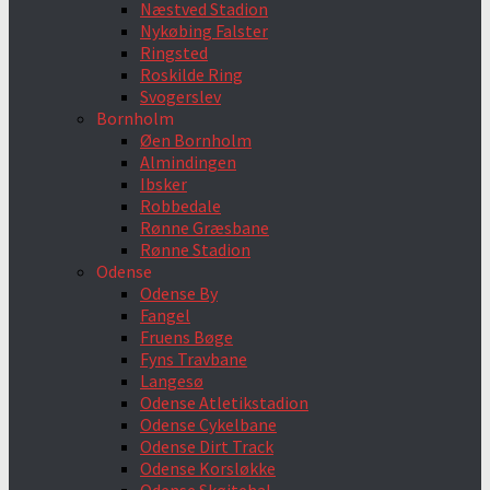
Næstved Stadion
Nykøbing Falster
Ringsted
Roskilde Ring
Svogerslev
Bornholm
Øen Bornholm
Almindingen
Ibsker
Robbedale
Rønne Græsbane
Rønne Stadion
Odense
Odense By
Fangel
Fruens Bøge
Fyns Travbane
Langesø
Odense Atletikstadion
Odense Cykelbane
Odense Dirt Track
Odense Korsløkke