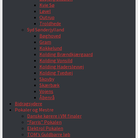
Kvie Sø
Løvel
Outrup
Troldhede
Syd Sønderjylland
Bøghoved
Gram
Kokkelund
Kolding Brændkjærgaard
Kolding Vonsild
Kolding Haderslevvej
Kolding Tvedvej
Skovby
Skærbæk
Vojens
Åbenrå
Bidragsydere
Pokaler og Mestre
Danske kørere i VM finaler
“Farris” Pokalen
Elektrol Pokalen
TOM’s Guldbarre løb