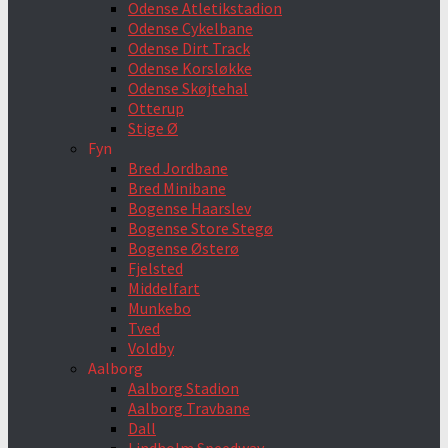
Odense Atletikstadion
Odense Cykelbane
Odense Dirt Track
Odense Korsløkke
Odense Skøjtehal
Otterup
Stige Ø
Fyn
Bred Jordbane
Bred Minibane
Bogense Haarslev
Bogense Store Stegø
Bogense Østerø
Fjelsted
Middelfart
Munkebo
Tved
Voldby
Aalborg
Aalborg Stadion
Aalborg Travbane
Dall