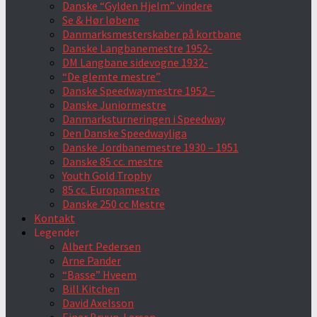
Danske “Gylden Hjelm” vindere
Se & Hør løbene
Danmarksmesterskaber på kortbane
Danske Langbanemestre 1952-
DM Langbane sidevogne 1932-
“De glemte mestre”
Danske Speedwaymestre 1952 –
Danske Juniormestre
Danmarksturneringen i Speedway
Den Danske Speedwayliga
Danske Jordbanemestre 1930 – 1951
Danske 85 cc. mestre
Youth Gold Trophy
85 cc. Europamestre
Danske 250 cc Mestre
Kontakt
Legender
Albert Pedersen
Arne Pander
“Basse” Hveem
Bill Kitchen
David Axelsson