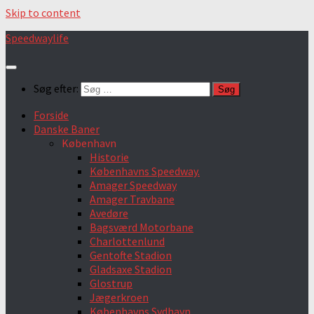
Skip to content
Speedwaylife
Søg efter:
Forside
Danske Baner
København
Historie
Københavns Speedway.
Amager Speedway
Amager Travbane
Avedøre
Bagsværd Motorbane
Charlottenlund
Gentofte Stadion
Gladsaxe Stadion
Glostrup
Jægerkroen
Københavns Sydhavn