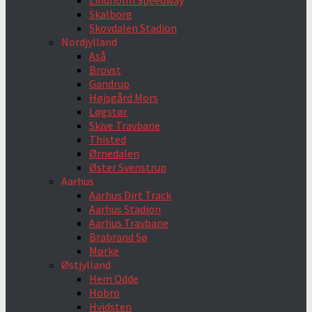
Lindholm Speedway
Skalborg
Skovdalen Stadion
Nordjylland
Aså
Brovst
Gandrup
Højsgård Mors
Løgstør
Skive Travbane
Thisted
Ørnedalen
Øster Svenstrup
Aarhus
Aarhus Dirt Track
Aarhus Stadion
Aarhus Travbane
Brabrand Sø
Mørke
Østjylland
Hem Odde
Hobro
Hvidsten