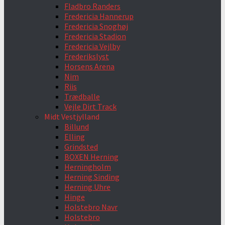
Fladbro Randers
Fredericia Hannerup
Fredericia Snoghøj
Fredericia Stadion
Fredericia Vejlby
Frederikslyst
Horsens Arena
Nim
Riis
Trædballe
Vejle Dirt Track
Midt Vestjylland
Billund
Elling
Grindsted
BOXEN Herning
Herningholm
Herning Sinding
Herning Uhre
Hinge
Holstebro Navr
Holstebro