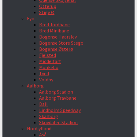
Odense Skøjtehal
Otterup
Stige Ø
Fyn
Bred Jordbane
Bred Minibane
Bogense Haarslev
Bogense Store Stegø
Bogense Østerø
Fjelsted
Middelfart
Munkebo
Tved
Voldby
Aalborg
Aalborg Stadion
Aalborg Travbane
Dall
Lindholm Speedway
Skalborg
Skovdalen Stadion
Nordjylland
Aså