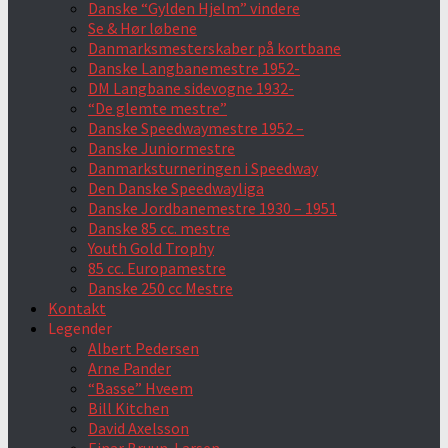
Danske “Gylden Hjelm” vindere
Se & Hør løbene
Danmarksmesterskaber på kortbane
Danske Langbanemestre 1952-
DM Langbane sidevogne 1932-
“De glemte mestre”
Danske Speedwaymestre 1952 –
Danske Juniormestre
Danmarksturneringen i Speedway
Den Danske Speedwayliga
Danske Jordbanemestre 1930 – 1951
Danske 85 cc. mestre
Youth Gold Trophy
85 cc. Europamestre
Danske 250 cc Mestre
Kontakt
Legender
Albert Pedersen
Arne Pander
“Basse” Hveem
Bill Kitchen
David Axelsson