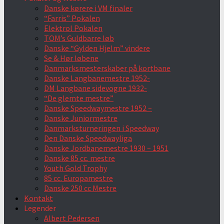
Danske kørere i VM finaler
“Farris” Pokalen
Elektrol Pokalen
TOM’s Guldbarre løb
Danske “Gylden Hjelm” vindere
Se & Hør løbene
Danmarksmesterskaber på kortbane
Danske Langbanemestre 1952-
DM Langbane sidevogne 1932-
“De glemte mestre”
Danske Speedwaymestre 1952 –
Danske Juniormestre
Danmarksturneringen i Speedway
Den Danske Speedwayliga
Danske Jordbanemestre 1930 – 1951
Danske 85 cc. mestre
Youth Gold Trophy
85 cc. Europamestre
Danske 250 cc Mestre
Kontakt
Legender
Albert Pedersen