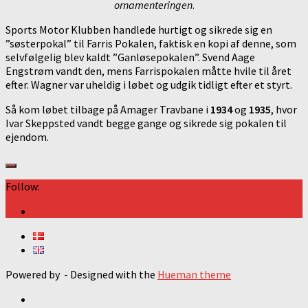
ornamenteringen
.
Sports Motor Klubben handlede hurtigt og sikrede sig en
”søsterpokal” til Farris Pokalen, faktisk en kopi af denne, som
selvfølgelig blev kaldt ”Ganløsepokalen”. Svend Aage
Engstrøm vandt den, mens Farrispokalen måtte hvile til året
efter. Wagner var uheldig i løbet og udgik tidligt efter et styrt.
Så kom løbet tilbage på Amager Travbane i
1934
og
1935
, hvor
Ivar Skeppsted vandt begge gange og sikrede sig pokalen til
ejendom.
Follow:
Powered by
- Designed with the
Hueman theme