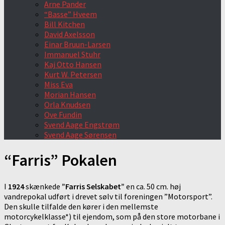
Arne Pander
“Basse” Hveem
Bill Kitchen
David Axelsson
Einar Bruun-Larsen
Immanuel Stuhr
Kaj Otto Hansen
Kurt W. Petersen
Miss Eva
Morian Hansen
Orla Knudsen
Ove Fundin
Svend Aage Engstrøm
Svend Aage Sørensen
“Farris” Pokalen
I
1924
skænkede
”Farris Selskabet”
en ca. 50 cm. høj
vandrepokal udført i drevet sølv til foreningen ”Motorsport”.
Den skulle tilfalde den kører i den mellemste
motorcykelklasse*) til ejendom, som på den store motorbane i