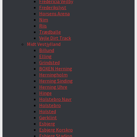
Fredericia Vejlby
Frederikslyst
Horsens Arena
Nim
Riis
Trædballe
Vejle Dirt Track
Midt Vestjylland
Billund
Elling
Grindsted
BOXEN Herning
Herningholm
Herning Sinding
Herning Uhre
Hinge
Holstebro Navr
Holstebro
Holsted
Gørklint
Esbjerg
Esbjerg Korskro
Esbjerg Stadion