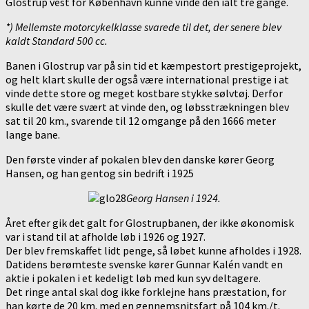
Glostrup vest for København kunne vinde den ialt tre gange.
*) Mellemste motorcykelklasse svarede til det, der senere blev
kaldt Standard 500 cc.
Banen i Glostrup var på sin tid et kæmpestort prestigeprojekt,
og helt klart skulle der også være international prestige i at
vinde dette store og meget kostbare stykke sølvtøj. Derfor
skulle det være svært at vinde den, og løbsstrækningen blev
sat til 20 km., svarende til 12 omgange på den 1666 meter
lange bane.
Den første vinder af pokalen blev den danske kører Georg
Hansen, og han gentog sin bedrift i 1925
Georg Hansen i 1924.
Året efter gik det galt for Glostrupbanen, der ikke økonomisk
var i stand til at afholde løb i 1926 og 1927.
Der blev fremskaffet lidt penge, så løbet kunne afholdes i 1928.
Datidens berømteste svenske kører Gunnar Kalén vandt en
aktie i pokalen i et kedeligt løb med kun syv deltagere.
Det ringe antal skal dog ikke forklejne hans præstation, for
han kørte de 20 km. med en gennemsnitsfart på 104 km./t.