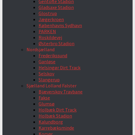
Gentofte Stadion
Gladsaxe Stadion
Glostrup
Jægerkroen
Københavns Sydhavn
PARKEN
Roskildevej
Østerbro Stadion
Nordsjælland
Frederikssund
Ganløse
Helsingør Dirt Track
Selskov
Slangerup
Sjælland Lolland Falster
Bjæverskov Travbane
Fakse
Glumsø
Holbæk Dirt Track
Holbæk Stadion
Kalundborg
Karrebæksminde
Korsør