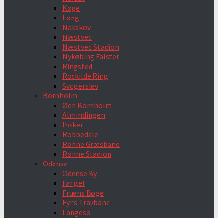
Køge
Løng
Nakskov
Næstved
Næstved Stadion
Nykøbing Falster
Ringsted
Roskilde Ring
Svogerslev
Bornholm
Øen Bornholm
Almindingen
Ibsker
Robbedale
Rønne Græsbane
Rønne Stadion
Odense
Odense By
Fangel
Fruens Bøge
Fyns Travbane
Langesø