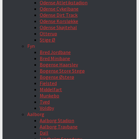
Odense Atletikstadion
Odense Cykelbane
Odense Dirt Track
Odense Korsløkke
Odense Skøjtehal
Otterup
Stige Ø
Fyn
Bred Jordbane
Bred Minibane
Bogense Haarslev
Bogense Store Stegø
Bogense Østerø
Fjelsted
Middelfart
Munkebo
Tved
Voldby
Aalborg
Aalborg Stadion
Aalborg Travbane
Dall