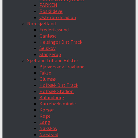
PARKEN
Roskildevej
Østerbro Stadion
Nordsjælland
Frederikssund
Ganløse
Helsingør Dirt Track
Selskov
Slangerup
Sjælland Lolland Falster
Bjæverskov Travbane
Fakse
Glumsø
Holbæk Dirt Track
Holbæk Stadion
Kalundborg
Karrebæksminde
Korsør
Køge
Løng
Nakskov
Næstved