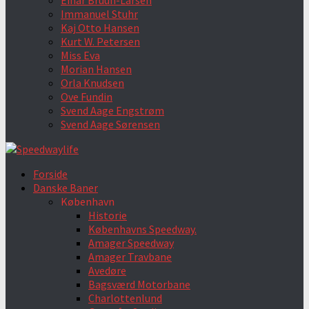
Einar Bruun-Larsen
Immanuel Stuhr
Kaj Otto Hansen
Kurt W. Petersen
Miss Eva
Morian Hansen
Orla Knudsen
Ove Fundin
Svend Aage Engstrøm
Svend Aage Sørensen
Forside
Danske Baner
København
Historie
Københavns Speedway.
Amager Speedway
Amager Travbane
Avedøre
Bagsværd Motorbane
Charlottenlund