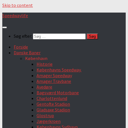
Skip to content
Speedwaylife
Søg efter:
Forside
Danske Baner
København
Historie
Københavns Speedway.
Amager Speedway
Amager Travbane
Avedøre
Bagsværd Motorbane
Charlottenlund
Gentofte Stadion
Gladsaxe Stadion
Glostrup
Jægerkroen
Københavns Sydhavn