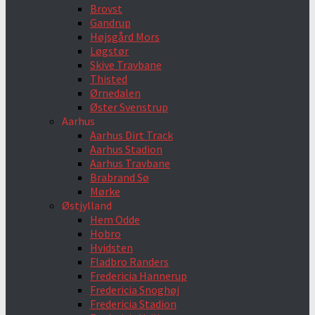
Brovst
Gandrup
Højsgård Mors
Løgstør
Skive Travbane
Thisted
Ørnedalen
Øster Svenstrup
Aarhus
Aarhus Dirt Track
Aarhus Stadion
Aarhus Travbane
Brabrand Sø
Mørke
Østjylland
Hem Odde
Hobro
Hvidsten
Fladbro Randers
Fredericia Hannerup
Fredericia Snoghøj
Fredericia Stadion