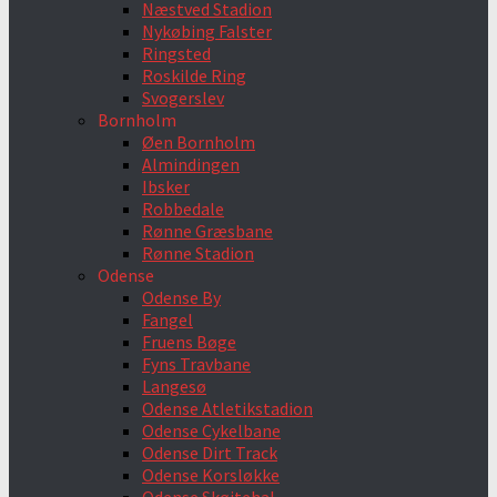
Næstved Stadion
Nykøbing Falster
Ringsted
Roskilde Ring
Svogerslev
Bornholm
Øen Bornholm
Almindingen
Ibsker
Robbedale
Rønne Græsbane
Rønne Stadion
Odense
Odense By
Fangel
Fruens Bøge
Fyns Travbane
Langesø
Odense Atletikstadion
Odense Cykelbane
Odense Dirt Track
Odense Korsløkke