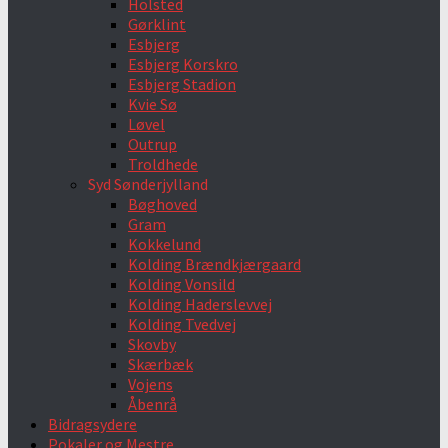
Holsted
Gørklint
Esbjerg
Esbjerg Korskro
Esbjerg Stadion
Kvie Sø
Løvel
Outrup
Troldhede
Syd Sønderjylland
Bøghoved
Gram
Kokkelund
Kolding Brændkjærgaard
Kolding Vonsild
Kolding Haderslevvej
Kolding Tvedvej
Skovby
Skærbæk
Vojens
Åbenrå
Bidragsydere
Pokaler og Mestre