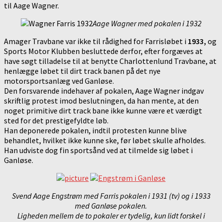
til Aage Wagner.
Aage Wagner med pokalen i 1932
Amager Travbane var ikke til rådighed for Farrisløbet i
1933,
og
Sports Motor Klubben besluttede derfor, efter forgæves at
have søgt tilladelse til at benytte Charlottenlund Travbane, at
henlægge løbet til dirt track banen på det nye
motorsportsanlæg ved Ganløse.
Den forsvarende indehaver af pokalen, Aage Wagner indgav
skriftlig protest imod beslutningen, da han mente, at den
noget primitive dirt track bane ikke kunne være et værdigt
sted for det prestigefyldte løb.
Han deponerede pokalen, indtil protesten kunne blive
behandlet, hvilket ikke kunne ske, før løbet skulle afholdes.
Han udviste dog fin sportsånd ved at tilmelde sig løbet i
Ganløse.
Svend Aage Engstrøm med Farris pokalen i 1931 (tv) og i 1933
med Ganløse pokalen.
Ligheden mellem de to pokaler er tydelig, kun lidt forskel i