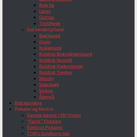
Kvie Sø
Løvel
Outrup
Troldhede
Syd Sønderjylland
Bøghoved
Gram
Kokkelund
Kolding Brændkjærgaard
Kolding Vonsild
Kolding Haderslevvej
Kolding Tvedvej
Skovby
Skærbæk
Vojens
Åbenrå
Bidragsydere
Pokaler og Mestre
Danske kørere i VM finaler
“Farris” Pokalen
Elektrol Pokalen
TOM’s Guldbarre løb