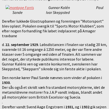
Gunnar Kalén P
aul
Sande Ivar Skeppsted
Derefter lukkede Glostrupbanen og foreningen ”Motorsport”
blev opløst. Pokalen overgik til ”Sports Motor Klubben”, som
efter nogen forhandling fik løbet indplaceret på Amager
travbane
d.
22. september 1929.
Løbsdistancen i finalen var stadig 20 km,
svarende til 16 omgange á 1250 meter, og der var flere andre
klasser over 5 omgange ved siden af finalen. Alt sammen var
det noget, der styrkede publikums interesse for løbene.
Gunnar Kaléns ven og værste konkurrent, svenskeren Ivar
Skeppsted, ”Skepparn” sikrede sig sin første aktie i pokalen.
Den norske kører Paul Sande nævnes som vinder af pokalen i
1930.
Der sås også et skridt væk fra standard motorcyklerne, idet de
metanoldrevne motorer fra J.A.P vandt indpas, blandt andet
på motorcykler som British Excelsior og Suecia.
.
Derefter vandt Svend Aage Engstrøm i
1931
, og i
1932
gik sejren