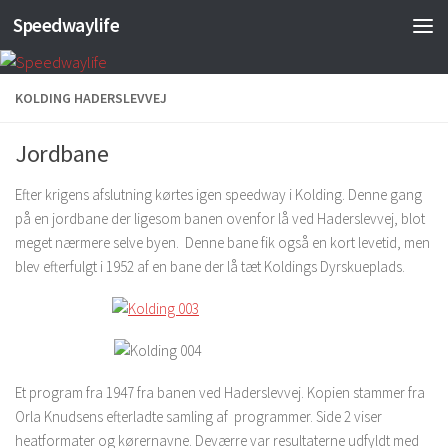
Speedwaylife
Skip to content
KOLDING HADERSLEVVEJ
Jordbane
Efter krigens afslutning kørtes igen speedway i Kolding. Denne gang
på en jordbane der ligesom banen ovenfor lå ved Haderslevvej, blot
meget nærmere selve byen. Denne bane fik også en kort levetid, men
blev efterfulgt i 1952 af en bane der lå tæt Koldings Dyrskueplads.
Et program fra 1947 fra banen ved Haderslevvej. Kopien stammer fra
Orla Knudsens efterladte samling af programmer. Side 2 viser
heatformater og kørernavne. Deværre var resultaterne udfyldt med