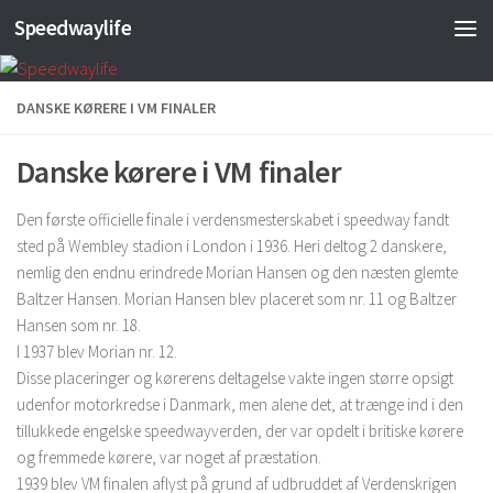
Speedwaylife
Skip to content
DANSKE KØRERE I VM FINALER
Danske kørere i VM finaler
Den første officielle finale i verdensmesterskabet i speedway fandt
sted på Wembley stadion i London i 1936. Heri deltog 2 danskere,
nemlig den endnu erindrede Morian Hansen og den næsten glemte
Baltzer Hansen. Morian Hansen blev placeret som nr. 11 og Baltzer
Hansen som nr. 18.
I 1937 blev Morian nr. 12.
Disse placeringer og kørerens deltagelse vakte ingen større opsigt
udenfor motorkredse i Danmark, men alene det, at trænge ind i den
tillukkede engelske speedwayverden, der var opdelt i britiske kørere
og fremmede kørere, var noget af præstation.
1939 blev VM finalen aflyst på grund af udbruddet af Verdenskrigen