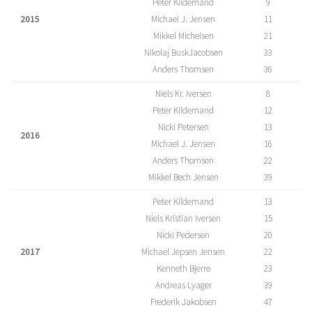
Peter Kildemand
9
2015
Michael J. Jensen
11
Mikkel Michelsen
21
Nikolaj BuskJacobsen
33
Anders Thomsen
36
Niels Kr. Iversen
8
Peter Kildemand
12
Nicki Petersen
13
2016
Michael J. Jensen
16
Anders Thomsen
22
Mikkel Bech Jensen
39
Peter Kildemand
13
Niels Kristian Iversen
15
Nicki Pedersen
20
2017
Michael Jepsen Jensen
22
Kenneth Bjerre
23
Andreas Lyager
39
Frederik Jakobsen
47