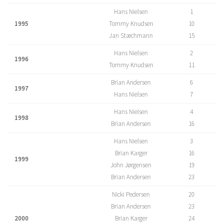
Hans Nielsen
1
1995
Tommy Knudsen
10
Jan Stæchmann
15
Hans Nielsen
2
1996
Tommy Knudsen
11
Brian Andersen
6
1997
Hans Nielsen
7
Hans Nielsen
4
1998
Brian Andersen
16
Hans Nielsen
3
Brian Karger
16
1999
John Jørgensen
19
Brian Andersen
23
Nicki Pedersen
20
Brian Andersen
23
2000
Brian Karger
24