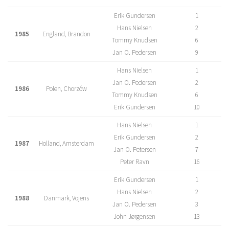
Erik Gundersen
1
Hans Nielsen
2
1985
England, Brandon
Tommy Knudsen
6
Jan O. Pedersen
9
Hans Nielsen
1
Jan O. Pedersen
2
1986
Polen, Chorzów
Tommy Knudsen
6
Erik Gundersen
10
Hans Nielsen
1
Erik Gundersen
2
1987
Holland, Amsterdam
Jan O. Petersen
7
Peter Ravn
16
Erik Gundersen
1
Hans Nielsen
2
1988
Danmark, Vojens
Jan O. Pedersen
3
John Jørgensen
13