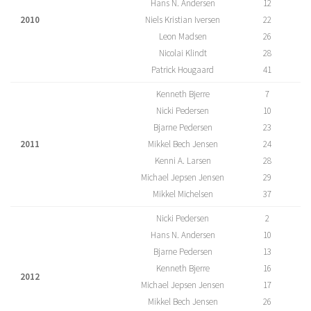
Hans N. Andersen
12
2010
Niels Kristian Iversen
22
Leon Madsen
26
Nicolai Klindt
28
Patrick Hougaard
41
Kenneth Bjerre
7
Nicki Pedersen
10
Bjarne Pedersen
23
2011
Mikkel Bech Jensen
24
Kenni A. Larsen
28
Michael Jepsen Jensen
29
Mikkel Michelsen
37
Nicki Pedersen
2
Hans N. Andersen
10
Bjarne Pedersen
13
Kenneth Bjerre
16
2012
Michael Jepsen Jensen
17
Mikkel Bech Jensen
26