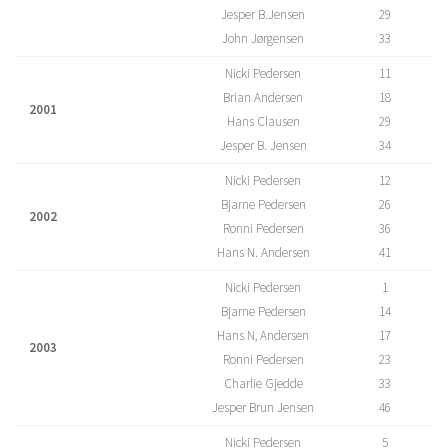
Jesper B.Jensen
29
John Jørgensen
33
Nicki Pedersen
11
Brian Andersen
18
2001
Hans Clausen
29
Jesper B. Jensen
34
Nicki Pedersen
12
Bjarne Pedersen
26
2002
Ronni Pedersen
36
Hans N. Andersen
41
Nicki Pedersen
1
Bjarne Pedersen
14
Hans N, Andersen
17
2003
Ronni Pedersen
23
Charlie Gjedde
33
Jesper Brun Jensen
46
Nicki Pedersen
5