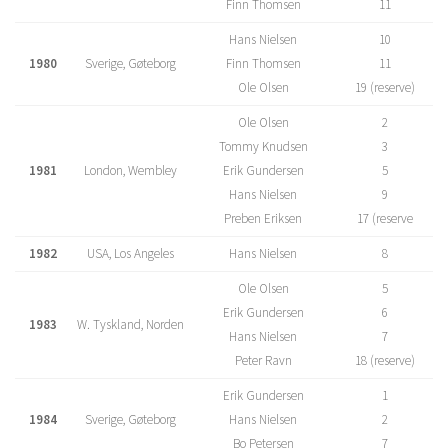
Finn Thomsen
11
Hans Nielsen
10
1980
Sverige, Gøteborg
Finn Thomsen
11
Ole Olsen
19 (reserve)
Ole Olsen
2
Tommy Knudsen
3
1981
London, Wembley
Erik Gundersen
5
Hans Nielsen
9
Preben Eriksen
17 (reserve
1982
USA, Los Angeles
Hans Nielsen
8
Ole Olsen
5
Erik Gundersen
6
1983
W. Tyskland, Norden
Hans Nielsen
7
Peter Ravn
18 (reserve)
Erik Gundersen
1
1984
Sverige, Gøteborg
Hans Nielsen
2
Bo Petersen
7