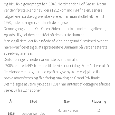
og blev ikke genoptaget før i 1949. Nordmanden Leif Basse Hveem
var den første skandinav, der i 1952 kom ind i VM finalen, senere
fulgte flere norske og svenske kørere, men man skulle helt frem til
1970, inden der igen var dansk deltagelse.
Denne gang var det Ole Olsen. Siden er der kommet mange flere til,
og adskillige af dem har stået på de øverste skamler.
Men også dem, der ikke nåede så vidt, har grund til stolthed over at
have kvalificeret sig til at repræsentere Danmark på Verdens største
speedway arenaer.
Derfor bringer vi nedenfor en liste over dem alle.
I 2005 ændrede FIM formatet til det vi kender i dag. Formålet var at få
flere lande med, og dermed også at give ny kørere lejlighed til at
prøve atmosfæren og få erfaring omkring en Grand Prix finale.
Det må siges at være lykkedes. I 2017 har antallet af deltagere således
været 57 fra 12 nationer.
År
Sted
Navn
Placering
Morian Hansen
11
1936
London Wembley