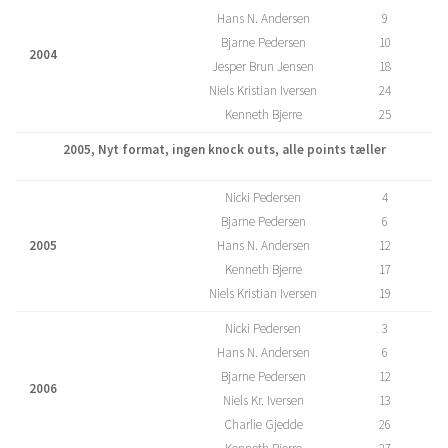
Hans N. Andersen
9
Bjarne Pedersen
10
2004
Jesper Brun Jensen
18
Niels Kristian Iversen
24
Kenneth Bjerre
25
2005, Nyt format, ingen knock outs, alle points tæller
Nicki Pedersen
4
Bjarne Pedersen
6
2005
Hans N. Andersen
12
Kenneth Bjerre
17
Niels Kristian Iversen
19
Nicki Pedersen
3
Hans N. Andersen
6
Bjarne Pedersen
12
2006
Niels Kr. Iversen
13
Charlie Gjedde
26