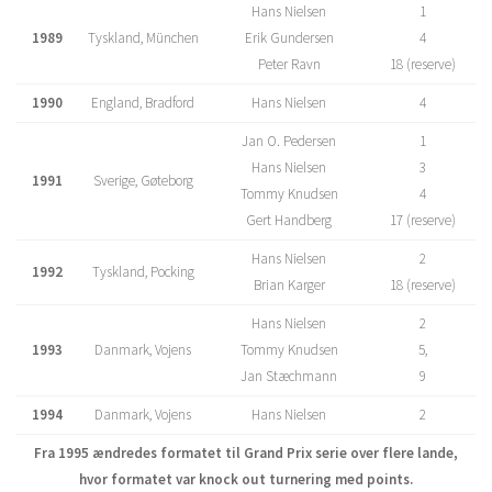
Hans Nielsen
1
1989
Tyskland, München
Erik Gundersen
4
Peter Ravn
18 (reserve)
1990
England, Bradford
Hans Nielsen
4
Jan O. Pedersen
1
Hans Nielsen
3
1991
Sverige, Gøteborg
Tommy Knudsen
4
Gert Handberg
17 (reserve)
Hans Nielsen
2
1992
Tyskland, Pocking
Brian Karger
18 (reserve)
Hans Nielsen
2
1993
Danmark, Vojens
Tommy Knudsen
5,
Jan Stæchmann
9
1994
Danmark, Vojens
Hans Nielsen
2
Fra 1995 ændredes formatet til Grand Prix serie over flere lande,
hvor formatet var knock out turnering med points.