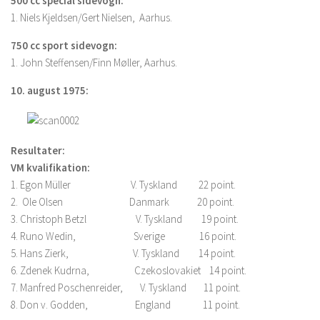
500 cc special sidevogn:
1. Niels Kjeldsen/Gert Nielsen, Aarhus.
750 cc sport sidevogn:
1. John Steffensen/Finn Møller, Aarhus.
10. august 1975:
Resultater:
VM kvalifikation:
1. Egon Müller V. Tyskland 22 point.
2. Ole Olsen Danmark 20 point.
3. Christoph Betzl V. Tyskland 19 point.
4. Runo Wedin, Sverige 16 point.
5. Hans Zierk, V. Tyskland 14 point.
6. Zdenek Kudrna, Czekoslovakiet 14 point.
7. Manfred Poschenreider, V. Tyskland 11 point.
8. Don v. Godden, England 11 point.