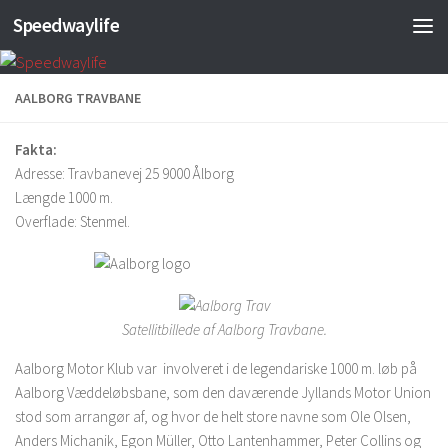
Speedwaylife
Skip to content
AALBORG TRAVBANE
Fakta:
Adresse: Travbanevej 25 9000 Ålborg
Længde 1000 m.
Overflade: Stenmel.
Satellitbillede af Aalborg Travbane.
Aalborg Motor Klub var involveret i de legendariske 1000 m. løb på
Aalborg Væddeløbsbane, som den daværende Jyllands Motor Union
stod som arrangør af, og hvor de helt store navne som Ole Olsen,
Anders Michanik, Egon Müller, Otto Lantenhammer, Peter Collins og