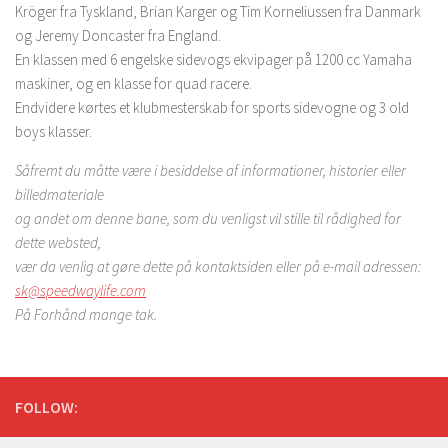
Kröger fra Tyskland, Brian Karger og Tim Korneliussen fra Danmark
og Jeremy Doncaster fra England.
En klassen med 6 engelske sidevogs ekvipager på 1200 cc Yamaha
maskiner, og en klasse for quad racere.
Endvidere kørtes et klubmesterskab for sports sidevogne og 3 old
boys klasser.
Såfremt du måtte være i besiddelse af informationer, historier eller
billedmateriale
og andet om denne bane, som du venligst vil stille til rådighed for
dette websted,
vær da venlig at gøre dette på kontaktsiden eller på e-mail adressen:
sk@speedwaylife.com
På Forhånd mange tak.
FOLLOW: