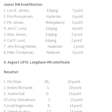
Junior DM kvalifikation
:
1. Lars B. Jensen, Esbjerg 7 point.
2. Finn Rune jensen, Haderslev 6 point.
3. Per Jensen, Midtsjælland 5 point.
4. Jens C. Lund, Esbjerg 4 point.
5. Allan Jensen, Esbjerg 3 point.
6. Carl F. Lund, Esbjerg 2 point.
7. Jens Rossig Nielsen, Haderslev 1 point.
8, Peter Christensen, Næstved 0 point.
8. August 1976. Langbane VM semifinale:
Resultat
:
1. Ole Olsen DK, 20 point.
2. Anders Michanek S. 19 point.
3. Joakim Kall D. 19 point.
4.Conny Samuelsson S. 15 point.
5.Josef Angermüller D 14 point.
6. Zdenek Kudrna CZ 13 point.