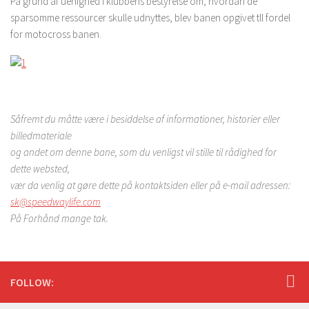
På grund af uenighed i klubbens bestyrelse om, hvordan de
sparsomme ressourcer skulle udnyttes, blev banen opgivet tll fordel
for motocross banen.
Såfremt du måtte være i besiddelse af informationer, historier eller
billedmateriale
og andet om denne bane, som du venligst vil stille til rådighed for
dette websted,
vær da venlig at gøre dette på kontaktsiden eller på e-mail adressen:
sk@speedwaylife.com
På Forhånd mange tak.
FOLLOW: