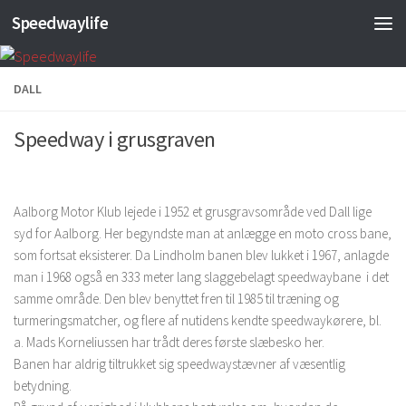
Speedwaylife
Skip to content
DALL
Speedway i grusgraven
Aalborg Motor Klub lejede i 1952 et grusgravsområde ved Dall lige
syd for Aalborg. Her begyndste man at anlægge en moto cross bane,
som fortsat eksisterer. Da Lindholm banen blev lukket i 1967, anlagde
man i 1968 også en 333 meter lang slaggebelagt speedwaybane i det
samme område. Den blev benyttet fren til 1985 til træning og
turmeringsmatcher, og flere af nutidens kendte speedwaykørere, bl.
a. Mads Korneliussen har trådt deres første slæbesko her.
Banen har aldrig tiltrukket sig speedwaystævner af væsentlig
betydning.