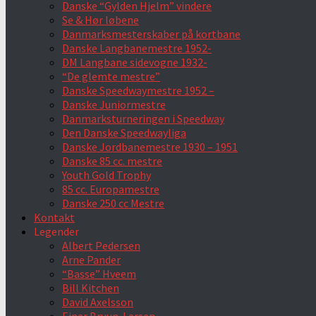
Danske “Gylden Hjelm” vindere
Se & Hør løbene
Danmarksmesterskaber på kortbane
Danske Langbanemestre 1952-
DM Langbane sidevogne 1932-
“De glemte mestre”
Danske Speedwaymestre 1952 –
Danske Juniormestre
Danmarksturneringen i Speedway
Den Danske Speedwayliga
Danske Jordbanemestre 1930 – 1951
Danske 85 cc. mestre
Youth Gold Trophy
85 cc. Europamestre
Danske 250 cc Mestre
Kontakt
Legender
Albert Pedersen
Arne Pander
“Basse” Hveem
Bill Kitchen
David Axelsson