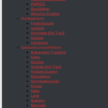
PARKEN
Roskildevej
Østerbro Stadion
Nordsjælland
Frederikssund
Ganløse
Helsingør Dirt Track
Selskov
Slangerup
Sjælland Lolland Falster
Bjæverskov Travbane
Fakse
Glumsø
Holbæk Dirt Track
Holbæk Stadion
Kalundborg
Karrebæksminde
Korsør
Køge
Løng
Nakskov
Næstved