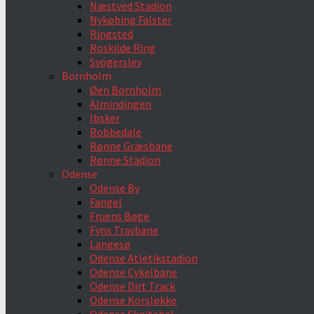
Næstved Stadion
Nykøbing Falster
Ringsted
Roskilde Ring
Svogerslev
Bornholm
Øen Bornholm
Almindingen
Ibsker
Robbedale
Rønne Græsbane
Rønne Stadion
Odense
Odense By
Fangel
Fruens Bøge
Fyns Travbane
Langesø
Odense Atletikstadion
Odense Cykelbane
Odense Dirt Track
Odense Korsløkke