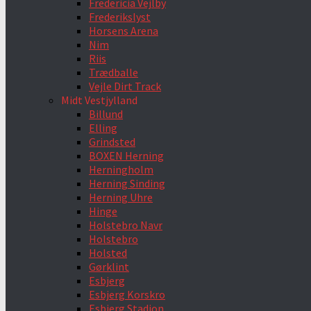
Fredericia Vejlby
Frederikslyst
Horsens Arena
Nim
Riis
Trædballe
Vejle Dirt Track
Midt Vestjylland
Billund
Elling
Grindsted
BOXEN Herning
Herningholm
Herning Sinding
Herning Uhre
Hinge
Holstebro Navr
Holstebro
Holsted
Gørklint
Esbjerg
Esbjerg Korskro
Esbjerg Stadion