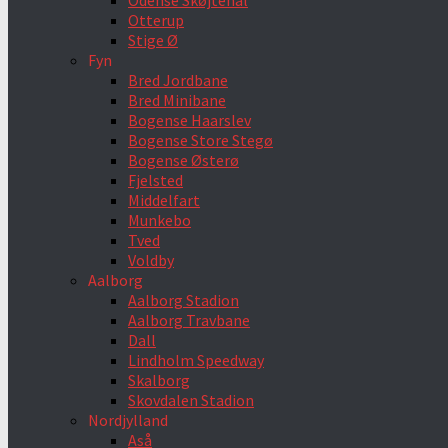
Odense Skøjtehal
Otterup
Stige Ø
Fyn
Bred Jordbane
Bred Minibane
Bogense Haarslev
Bogense Store Stegø
Bogense Østerø
Fjelsted
Middelfart
Munkebo
Tved
Voldby
Aalborg
Aalborg Stadion
Aalborg Travbane
Dall
Lindholm Speedway
Skalborg
Skovdalen Stadion
Nordjylland
Aså