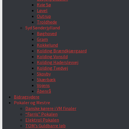
Kvie Sø
Løvel
Outrup
Troldhede
Syd Sønderjylland
Bøghoved
Gram
Kokkelund
Kolding Brændkjærgaard
Kolding Vonsild
Kolding Haderslevvej
Kolding Tvedvej
Skovby
Skærbæk
Vojens
Åbenrå
Bidragsydere
Pokaler og Mestre
Danske kørere i VM finaler
“Farris” Pokalen
Elektrol Pokalen
TOM’s Guldbarre løb