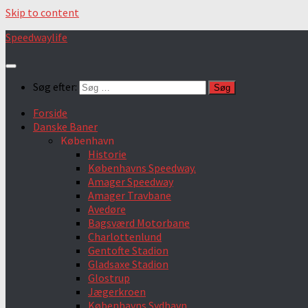
Skip to content
Speedwaylife
Søg efter:
Forside
Danske Baner
København
Historie
Københavns Speedway.
Amager Speedway
Amager Travbane
Avedøre
Bagsværd Motorbane
Charlottenlund
Gentofte Stadion
Gladsaxe Stadion
Glostrup
Jægerkroen
Københavns Sydhavn