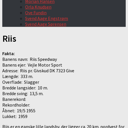
Morian Hansen
Orla Knudsen
Ove Fundin
Svend Aage Engstrøm
Svend Aage Sørensen
Riis
Fakta:
Banens navn: Riis Speedway
Banens ejer: Vejle Motor Sport
Adresse: Riis pr. Givskud DK 7323 Give
Længde: 333 m.
Overflade: Slagger
Bredde langsider: 10 m.
Bredde sving: 13,5 m.
Banerekord:
Rekordholder:
Åbnet: 19/5 1955
Lukket: 1959
Riis er en ganske lille landsby, der ligger ca. 20 km. nordvest for