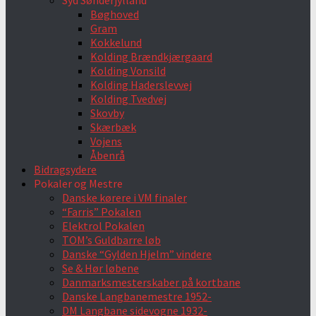
Syd Sønderjylland
Bøghoved
Gram
Kokkelund
Kolding Brændkjærgaard
Kolding Vonsild
Kolding Haderslevvej
Kolding Tvedvej
Skovby
Skærbæk
Vojens
Åbenrå
Bidragsydere
Pokaler og Mestre
Danske kørere i VM finaler
“Farris” Pokalen
Elektrol Pokalen
TOM’s Guldbarre løb
Danske “Gylden Hjelm” vindere
Se & Hør løbene
Danmarksmesterskaber på kortbane
Danske Langbanemestre 1952-
DM Langbane sidevogne 1932-