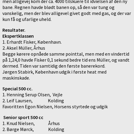
men alligevej kom der ca. 4000 tilskuere til idvielsen af den ny
bane. Regnen havde blødt banen op, så den var tung og
vanskelig, men der blev alligevel givet godt med gas, og der var
kun få og ufarlige uheld.
Resultater.
Ekspertklassen
1. Erhardt Fisker, København.
2. Aksel Müller, Århus
Begge kørere opnåede samme pointtal, men med en vindertid
på 1,24,0 havde Fisker 0,1 sekund bedre tid ens Müller, og vandt
dermed. Tiden var samtidig den første banerekord.
Jørgen Stabirk, København udgik i første heat med
maskinskade.
Special 500 cc.
1. Henning Serup Olsen, Vejle
2. Leif Laursen, Kolding
Favoritten Egon Nielsen, Horsens styrtede og udgik
Senior sport 500 cc
1. Knud Nielsen, Århus
2. Børge Mørck, Kolding