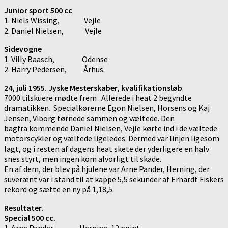
Junior sport 500 cc
1. Niels Wissing, Vejle
2. Daniel Nielsen, Vejle
Sidevogne
1. Villy Baasch, Odense
2. Harry Pedersen, Århus.
24, juli 1955. Jyske Mesterskaber, kvalifikationsløb
.
7000 tilskuere mødte frem . Allerede i heat 2 begyndte
dramatikken. Specialkørerne Egon Nielsen, Horsens og Kaj
Jensen, Viborg tørnede sammen og væltede. Den
bagfra kommende Daniel Nielsen, Vejle kørte ind i de væltede
motorscykler og væltede ligeledes. Dermed var linjen ligesom
lagt, og i resten af dagens heat skete der yderligere en halv
snes styrt, men ingen kom alvorligt til skade.
En af dem, der blev på hjulene var Arne Pander, Herning, der
suverænt var i stand til at kappe 5,5 sekunder af Erhardt Fiskers
rekord og sætte en ny på 1,18,5.
Resultater.
Special 500 cc.
1. Arne Pander, Herning 12 point.