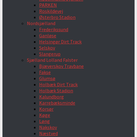
PARKEN
Roskildevej
Østerbro Stadion
Nordsjælland
Frederikssund
Ganløse
Helsingør Dirt Track
Selskov
Slangerup
Sjælland Lolland Falster
Bjæverskov Travbane
Fakse
Glumsø
Holbæk Dirt Track
Holbæk Stadion
Kalundborg
Karrebæksminde
Korsør
Køge
Løng
Nakskov
Næstved