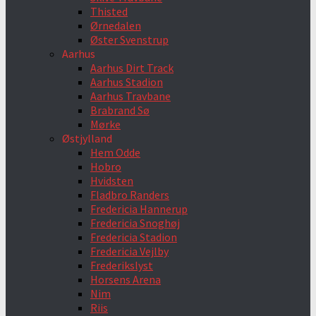
Thisted
Ørnedalen
Øster Svenstrup
Aarhus
Aarhus Dirt Track
Aarhus Stadion
Aarhus Travbane
Brabrand Sø
Mørke
Østjylland
Hem Odde
Hobro
Hvidsten
Fladbro Randers
Fredericia Hannerup
Fredericia Snoghøj
Fredericia Stadion
Fredericia Vejlby
Frederikslyst
Horsens Arena
Nim
Riis