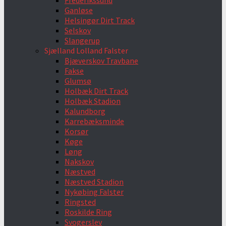
Frederikssund
Ganløse
Helsingør Dirt Track
Selskov
Slangerup
Sjælland Lolland Falster
Bjæverskov Travbane
Fakse
Glumsø
Holbæk Dirt Track
Holbæk Stadion
Kalundborg
Karrebæksminde
Korsør
Køge
Løng
Nakskov
Næstved
Næstved Stadion
Nykøbing Falster
Ringsted
Roskilde Ring
Svogerslev