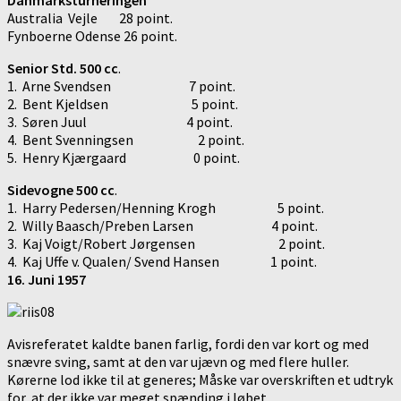
Australia Vejle 28 point.
Fynboerne Odense 26 point.
Senior Std. 500 cc
.
1. Arne Svendsen 7 point.
2. Bent Kjeldsen 5 point.
3. Søren Juul 4 point.
4. Bent Svenningsen 2 point.
5. Henry Kjærgaard 0 point.
Sidevogne 500 cc
.
1. Harry Pedersen/Henning Krogh 5 point.
2. Willy Baasch/Preben Larsen 4 point.
3. Kaj Voigt/Robert Jørgensen 2 point.
4. Kaj Uffe v. Qualen/ Svend Hansen 1 point.
16. Juni 1957
Avisreferatet kaldte banen farlig, fordi den var kort og med
snævre sving, samt at den var ujævn og med flere huller.
Kørerne lod ikke til at generes; Måske var overskriften et udtryk
for, at der ikke var meget spænding i løbet.