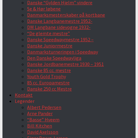
Danske “Gylden Hjelm” vindere
Se & Hør løbene
Danmarksmesterskaber på kortbane
Danske Langbanemestre 1952-
DM Langbane sidevogne 1932-
“De glemte mestre”
Danske Speedwaymestre 1952 –
Danske Juniormestre
Danmarksturneringen i Speedway
Den Danske Speedwayliga
Danske Jordbanemestre 1930 – 1951
Danske 85 cc. mestre
Youth Gold Trophy
85 cc. Europamestre
Danske 250 cc Mestre
Kontakt
Legender
Albert Pedersen
Arne Pander
“Basse” Hveem
Bill Kitchen
David Axelsson