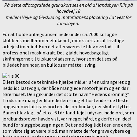
På dette affotografede grundkort ses en bid af landsbyen Riis på
hovedvej 18
mellem Vejle og Givskud
og motorbanens placering lidt vest for
landsbyen.
For at holde anlægsprisen nede under ca. 7000 kr. lagde
klubbens medlemmer et ukendt, men stort antal frivillige
arbejdstimer ind. Kun det allersværeste blev overladt til
professionel maskinkraft. Det gjaldt hovedsageligt
skråningerne til tilskuerpladserne, hvor som det ses på
billedet herunder, en bulldozer måtte i sving.
Ellers bestod de tekninske hjælpemidler af en udrangeret og
nedslidt lastvogn, der både manglede motorhjelm og en dør i
førerhuset. Den gik under det stolte navn “Hedens dronning”.
Trods sine mangler klarede den – noget hostende – de fleste
opgaver med at transportere de jordbunker, der skulle flyttes.
Banen blev lagt på et ca. 6 tdr. land lejet udyrket hedejord, som
jordbundsprøver havde vist, var meget hård, og derfor en ideel
bund for slaggebelægningen. Det snød dog lidt i den ene ende,
som viste sig at være blød. man måtte derfor grave dybere og
fylde op med ler for at gøre underlaget stabilt nok.