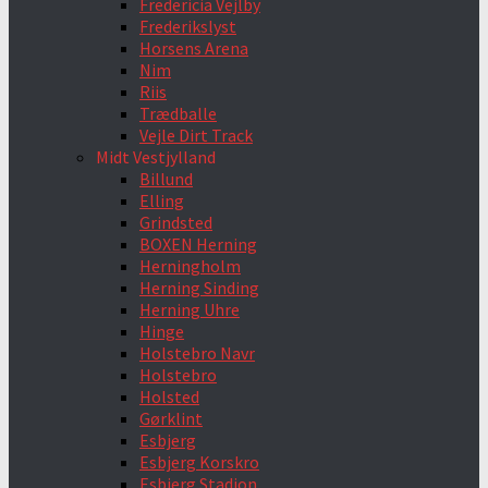
Fredericia Vejlby
Frederikslyst
Horsens Arena
Nim
Riis
Trædballe
Vejle Dirt Track
Midt Vestjylland
Billund
Elling
Grindsted
BOXEN Herning
Herningholm
Herning Sinding
Herning Uhre
Hinge
Holstebro Navr
Holstebro
Holsted
Gørklint
Esbjerg
Esbjerg Korskro
Esbjerg Stadion