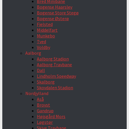
Bred Minibane
Bogense Haarslev
Bogense Store Stegø
Bogense Østerø
Fjelsted
Middelfart
Munkebo
Tved
Voldby
Aalborg
Aalborg Stadion
Aalborg Travbane
Dall
Lindholm Speedway
Skalborg
Skovdalen Stadion
Nordjylland
Aså
Brovst
Gandrup
Højsgård Mors
Løgstør
Skive Travbane