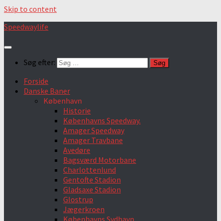
Skip to content
Speedwaylife
Søg efter:
Forside
Danske Baner
København
Historie
Københavns Speedway.
Amager Speedway
Amager Travbane
Avedøre
Bagsværd Motorbane
Charlottenlund
Gentofte Stadion
Gladsaxe Stadion
Glostrup
Jægerkroen
Københavns Sydhavn