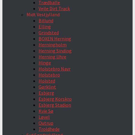
Trædballe
Vejle Dirt Track
Midt Vestjylland
Billund
Elling
Grindsted
BOXEN Herning
Herningholm
Herning Sinding
Herning Uhre
Hinge
Holstebro Navr
Holstebro
Holsted
Gørklint
Esbjerg
Esbjerg Korskro
Esbjerg Stadion
Kvie Sø
Løvel
Outrup
Troldhede