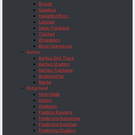
Brovst
Gandrup
Højsgård Mors
Løgstør
Skive Travbane
Thisted
Ørnedalen
Øster Svenstrup
Aarhus
Aarhus Dirt Track
Aarhus Stadion
Aarhus Travbane
Brabrand Sø
Mørke
Østjylland
Hem Odde
Hobro
Hvidsten
Fladbro Randers
Fredericia Hannerup
Fredericia Snoghøj
Fredericia Stadion