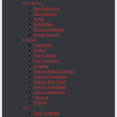
Bornholm
Øen Bornholm
Almindingen
Ibsker
Robbedale
Rønne Græsbane
Rønne Stadion
Odense
Odense By
Fangel
Fruens Bøge
Fyns Travbane
Langesø
Odense Atletikstadion
Odense Cykelbane
Odense Dirt Track
Odense Korsløkke
Odense Skøjtehal
Otterup
Stige Ø
Fyn
Bred Jordbane