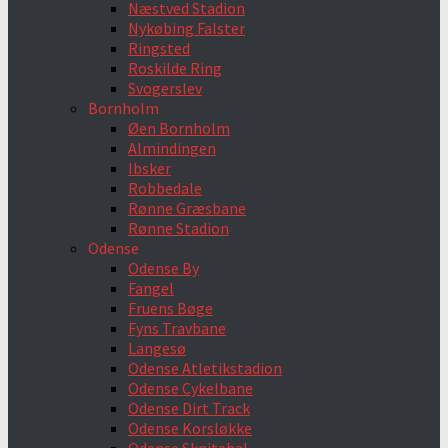
Næstved Stadion
Nykøbing Falster
Ringsted
Roskilde Ring
Svogerslev
Bornholm
Øen Bornholm
Almindingen
Ibsker
Robbedale
Rønne Græsbane
Rønne Stadion
Odense
Odense By
Fangel
Fruens Bøge
Fyns Travbane
Langesø
Odense Atletikstadion
Odense Cykelbane
Odense Dirt Track
Odense Korsløkke