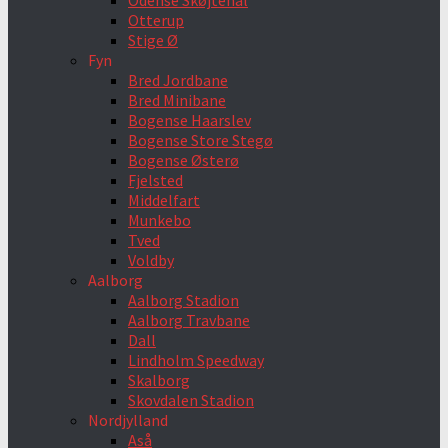
Odense Skøjtehal
Otterup
Stige Ø
Fyn
Bred Jordbane
Bred Minibane
Bogense Haarslev
Bogense Store Stegø
Bogense Østerø
Fjelsted
Middelfart
Munkebo
Tved
Voldby
Aalborg
Aalborg Stadion
Aalborg Travbane
Dall
Lindholm Speedway
Skalborg
Skovdalen Stadion
Nordjylland
Aså