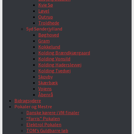
Kvie Sø
Løvel
Outrup
Troldhede
Syd Sønderjylland
Bøghoved
Gram
Kokkelund
Kolding Brændkjærgaard
Kolding Vonsild
Kolding Haderslevvej
Kolding Tvedvej
Skovby
Skærbæk
Vojens
Åbenrå
Bidragsydere
Pokaler og Mestre
Danske kørere i VM finaler
“Farris” Pokalen
Elektrol Pokalen
TOM’s Guldbarre løb