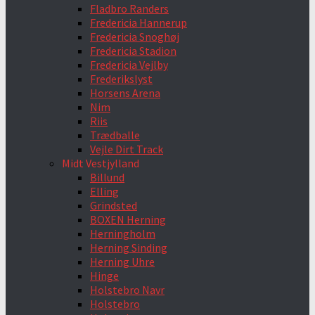
Fladbro Randers
Fredericia Hannerup
Fredericia Snoghøj
Fredericia Stadion
Fredericia Vejlby
Frederikslyst
Horsens Arena
Nim
Riis
Trædballe
Vejle Dirt Track
Midt Vestjylland
Billund
Elling
Grindsted
BOXEN Herning
Herningholm
Herning Sinding
Herning Uhre
Hinge
Holstebro Navr
Holstebro