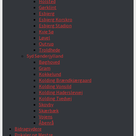
Holsted
Gørklint
Esbjerg
Esbjerg Korskro
Esbjerg Stadion
Kvie Sø
Løvel
Outrup
Troldhede
Syd Sønderjylland
Bøghoved
Gram
Kokkelund
Kolding Brændkjærgaard
Kolding Vonsild
Kolding Haderslevvej
Kolding Tvedvej
Skovby
Skærbæk
Vojens
Åbenrå
Bidragsydere
Pokaler og Mestre