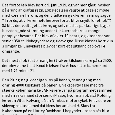
Det første løb blev kørt d 9. juni 1939, og var nær gået i vasken
på grund af kraftig regn. Løbsledelsen valgte at tage et møde
med kørerne herom, og der trådte en jysk kører frem og sagde
” Tror du, at vi kører helt herover for at blive snydt for et løb?”.
Så blev det vedtaget at køre, og selv med et par kraftige byger
blev den gode stemning under tilskuerpadsernes mange
paraplyer bevaret. Der blev afviklet 10 heats, og klasserne var
senior 350 cc, Nybegyndere og sidevogne. Disse klasser kørt kun
3 omgange. Endvideres blev der kørt et sluthandicap over 4
omgange.
Det næste løb (dato mangler) trak en tilskuerskare på ca 2500,
der blev vidne til at Knud Nielsen fra Århus satte banerekord
med 1,21 minut 21.
Den 20. agust gik det igen løs på banen, denne gang med
omring 4000 tilskuere på banen. En ekspertklasse med tre
stærke københavnske JAP kørere var på programmet sammen
med en seks mand stor seniorklasse, hvor man bl. a så Kolding
køreren Vitus Kelvang på en Nimbus motor cykel. Endvidere en
sidevognsklasse med datidens berømthed H. Skov fra
København på en Harley Davidson. I begynderklassen sås bl. a.