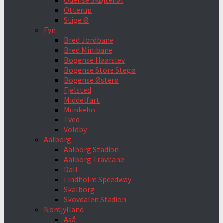
Odense Skøjtehal
Otterup
Stige Ø
Fyn
Bred Jordbane
Bred Minibane
Bogense Haarslev
Bogense Store Stegø
Bogense Østerø
Fjelsted
Middelfart
Munkebo
Tved
Voldby
Aalborg
Aalborg Stadion
Aalborg Travbane
Dall
Lindholm Speedway
Skalborg
Skovdalen Stadion
Nordjylland
Aså