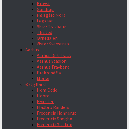
Brovst
Gandrup
Højsgård Mors
Løgstør
Skive Travbane
Thisted
Ørnedalen
Øster Svenstrup
Aarhus
Aarhus Dirt Track
Aarhus Stadion
Aarhus Travbane
Brabrand Sø
Mørke
Østjylland
Hem Odde
Hobro
Hvidsten
Fladbro Randers
Fredericia Hannerup
Fredericia Snoghøj
Fredericia Stadion