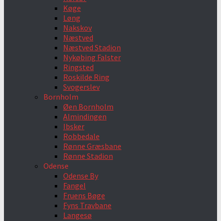
Køge
Løng
Nakskov
Næstved
Næstved Stadion
Nykøbing Falster
Ringsted
Roskilde Ring
Svogerslev
Bornholm
Øen Bornholm
Almindingen
Ibsker
Robbedale
Rønne Græsbane
Rønne Stadion
Odense
Odense By
Fangel
Fruens Bøge
Fyns Travbane
Langesø