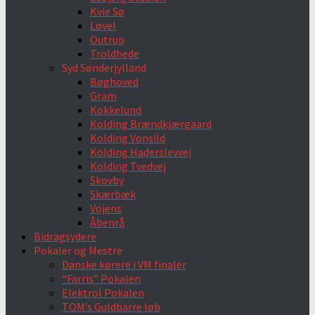
Kvie Sø
Løvel
Outrup
Troldhede
Syd Sønderjylland
Bøghoved
Gram
Kokkelund
Kolding Brændkjærgaard
Kolding Vonsild
Kolding Haderslevvej
Kolding Tvedvej
Skovby
Skærbæk
Vojens
Åbenrå
Bidragsydere
Pokaler og Mestre
Danske kørere i VM finaler
“Farris” Pokalen
Elektrol Pokalen
TOM’s Guldbarre løb