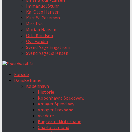
Einar Bruun-Larsen
Immanuel Stuhr
Kaj Otto Hansen
Kurt W. Petersen
Miss Eva
Morian Hansen
Orla Knudsen
Ove Fundin
Svend Aage Engstrøm
Svend Aage Sørensen
Forside
Danske Baner
København
Historie
Københavns Speedway.
Amager Speedway
Amager Travbane
Avedøre
Bagsværd Motorbane
Charlottenlund