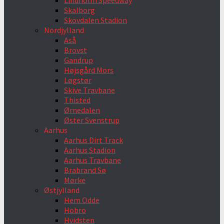
Lindholm Speedway
Skalborg
Skovdalen Stadion
Nordjylland
Aså
Brovst
Gandrup
Højsgård Mors
Løgstør
Skive Travbane
Thisted
Ørnedalen
Øster Svenstrup
Aarhus
Aarhus Dirt Track
Aarhus Stadion
Aarhus Travbane
Brabrand Sø
Mørke
Østjylland
Hem Odde
Hobro
Hvidsten