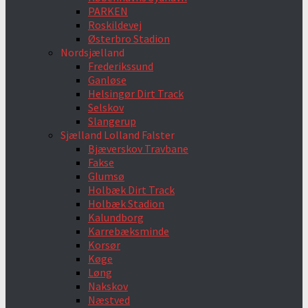
PARKEN
Roskildevej
Østerbro Stadion
Nordsjælland
Frederikssund
Ganløse
Helsingør Dirt Track
Selskov
Slangerup
Sjælland Lolland Falster
Bjæverskov Travbane
Fakse
Glumsø
Holbæk Dirt Track
Holbæk Stadion
Kalundborg
Karrebæksminde
Korsør
Køge
Løng
Nakskov
Næstved