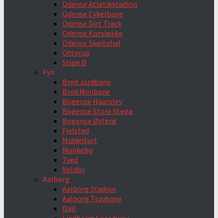
Odense Atletikstadion
Odense Cykelbane
Odense Dirt Track
Odense Korsløkke
Odense Skøjtehal
Otterup
Stige Ø
Fyn
Bred Jordbane
Bred Minibane
Bogense Haarslev
Bogense Store Stegø
Bogense Østerø
Fjelsted
Middelfart
Munkebo
Tved
Voldby
Aalborg
Aalborg Stadion
Aalborg Travbane
Dall