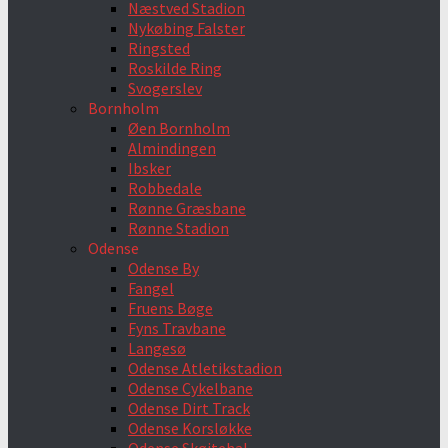
Næstved Stadion
Nykøbing Falster
Ringsted
Roskilde Ring
Svogerslev
Bornholm
Øen Bornholm
Almindingen
Ibsker
Robbedale
Rønne Græsbane
Rønne Stadion
Odense
Odense By
Fangel
Fruens Bøge
Fyns Travbane
Langesø
Odense Atletikstadion
Odense Cykelbane
Odense Dirt Track
Odense Korsløkke