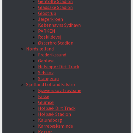
Gentofte Stadion
Gladsaxe Stadion
Glostrup
Jægerkroen
Københavns Sydhavn
PARKEN
Roskildevej
Østerbro Stadion
Nordsjælland
Frederikssund
Ganløse
Helsingør Dirt Track
Selskov
Slangerup
Sjælland Lolland Falster
Bjæverskov Travbane
Fakse
Glumsø
Holbæk Dirt Track
Holbæk Stadion
Kalundborg
Karrebæksminde
Korsør