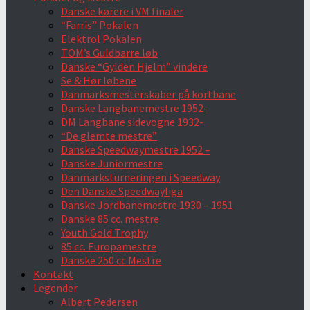
Danske kørere i VM finaler
“Farris” Pokalen
Elektrol Pokalen
TOM’s Guldbarre løb
Danske “Gylden Hjelm” vindere
Se & Hør løbene
Danmarksmesterskaber på kortbane
Danske Langbanemestre 1952-
DM Langbane sidevogne 1932-
“De glemte mestre”
Danske Speedwaymestre 1952 –
Danske Juniormestre
Danmarksturneringen i Speedway
Den Danske Speedwayliga
Danske Jordbanemestre 1930 – 1951
Danske 85 cc. mestre
Youth Gold Trophy
85 cc. Europamestre
Danske 250 cc Mestre
Kontakt
Legender
Albert Pedersen