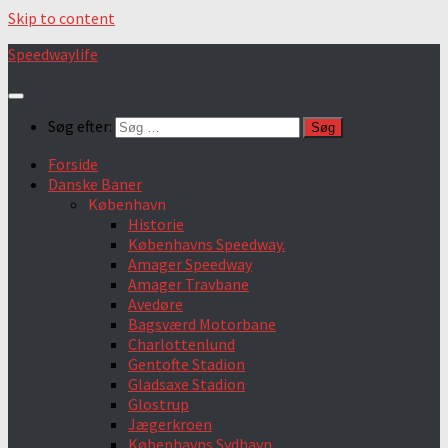
Skip to content
Speedwaylife
Søg efter:
Forside
Danske Baner
København
Historie
Københavns Speedway.
Amager Speedway
Amager Travbane
Avedøre
Bagsværd Motorbane
Charlottenlund
Gentofte Stadion
Gladsaxe Stadion
Glostrup
Jægerkroen
Københavns Sydhavn