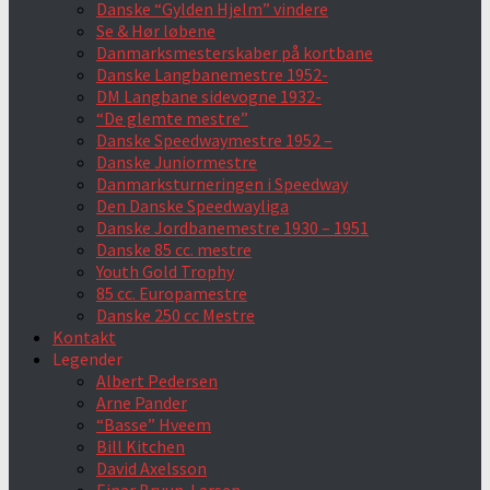
Danske “Gylden Hjelm” vindere
Se & Hør løbene
Danmarksmesterskaber på kortbane
Danske Langbanemestre 1952-
DM Langbane sidevogne 1932-
“De glemte mestre”
Danske Speedwaymestre 1952 –
Danske Juniormestre
Danmarksturneringen i Speedway
Den Danske Speedwayliga
Danske Jordbanemestre 1930 – 1951
Danske 85 cc. mestre
Youth Gold Trophy
85 cc. Europamestre
Danske 250 cc Mestre
Kontakt
Legender
Albert Pedersen
Arne Pander
“Basse” Hveem
Bill Kitchen
David Axelsson