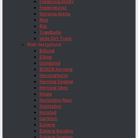
Fredericia Vejlby
Frederikslyst
Horsens Arena
Nim
Riis
Trædballe
Vejle Dirt Track
Midt Vestjylland
Billund
Elling
Grindsted
BOXEN Herning
Herningholm
Herning Sinding
Herning Uhre
Hinge
Holstebro Navr
Holstebro
Holsted
Gørklint
Esbjerg
Esbjerg Korskro
Esbjerg Stadion