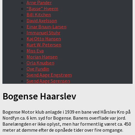
Arne Pander
“Basse” Hveem
Bill Kitchen
David Axelsson
Einar Bruun-Larsen
Immanuel Stuhr
Kaj Otto Hansen
Kurt W. Petersen
Miss Eva
Morian Hansen
Orla Knudsen
Ove Fundin
Svend Aage Engstrøm
Svend Aage Sørensen
Bogense Haarslev
Bogense Motor klub anlagde i 1939 en bane ved Hårslev Kro på
Nordfyn ca. 6 km. syd for Bogense. Banens overflade var jord.
Banelængden er ikke oplyst, men har formentlig været ca. 450
meter at dømme efter de opnåede tider over fire omgange.