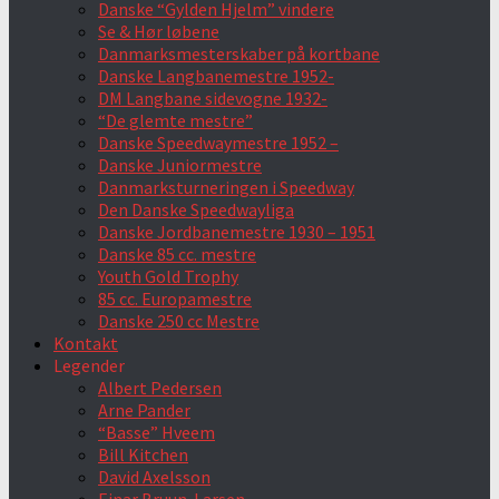
Danske “Gylden Hjelm” vindere
Se & Hør løbene
Danmarksmesterskaber på kortbane
Danske Langbanemestre 1952-
DM Langbane sidevogne 1932-
“De glemte mestre”
Danske Speedwaymestre 1952 –
Danske Juniormestre
Danmarksturneringen i Speedway
Den Danske Speedwayliga
Danske Jordbanemestre 1930 – 1951
Danske 85 cc. mestre
Youth Gold Trophy
85 cc. Europamestre
Danske 250 cc Mestre
Kontakt
Legender
Albert Pedersen
Arne Pander
“Basse” Hveem
Bill Kitchen
David Axelsson