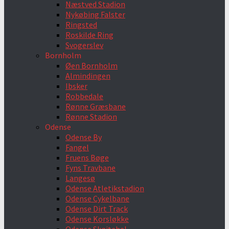
Næstved Stadion
Nykøbing Falster
Ringsted
Roskilde Ring
Svogerslev
Bornholm
Øen Bornholm
Almindingen
Ibsker
Robbedale
Rønne Græsbane
Rønne Stadion
Odense
Odense By
Fangel
Fruens Bøge
Fyns Travbane
Langesø
Odense Atletikstadion
Odense Cykelbane
Odense Dirt Track
Odense Korsløkke