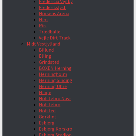
Fredericia Vejlby
Frederikslyst
Horsens Arena
Nim
Riis
Trædballe
Vejle Dirt Track
Midt Vestjylland
Billund
Elling
Grindsted
BOXEN Herning
Herningholm
Herning Sinding
Herning Uhre
Hinge
Holstebro Navr
Holstebro
Holsted
Gørklint
Esbjerg
Esbjerg Korskro
Esbjerg Stadion