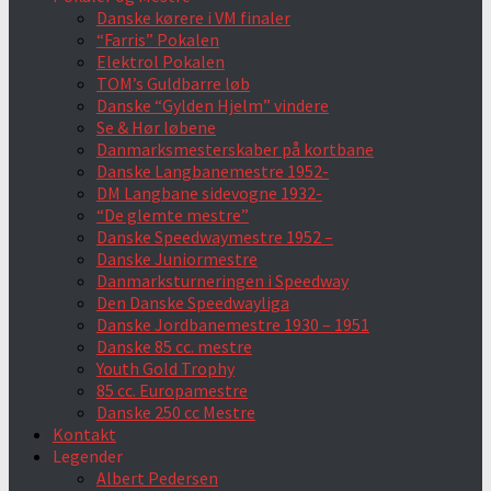
Danske kørere i VM finaler
“Farris” Pokalen
Elektrol Pokalen
TOM’s Guldbarre løb
Danske “Gylden Hjelm” vindere
Se & Hør løbene
Danmarksmesterskaber på kortbane
Danske Langbanemestre 1952-
DM Langbane sidevogne 1932-
“De glemte mestre”
Danske Speedwaymestre 1952 –
Danske Juniormestre
Danmarksturneringen i Speedway
Den Danske Speedwayliga
Danske Jordbanemestre 1930 – 1951
Danske 85 cc. mestre
Youth Gold Trophy
85 cc. Europamestre
Danske 250 cc Mestre
Kontakt
Legender
Albert Pedersen