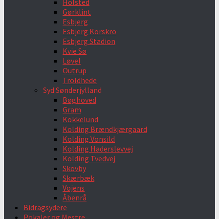
Holsted
Gørklint
Esbjerg
Esbjerg Korskro
Esbjerg Stadion
Kvie Sø
Løvel
Outrup
Troldhede
Syd Sønderjylland
Bøghoved
Gram
Kokkelund
Kolding Brændkjærgaard
Kolding Vonsild
Kolding Haderslevvej
Kolding Tvedvej
Skovby
Skærbæk
Vojens
Åbenrå
Bidragsydere
Pokaler og Mestre