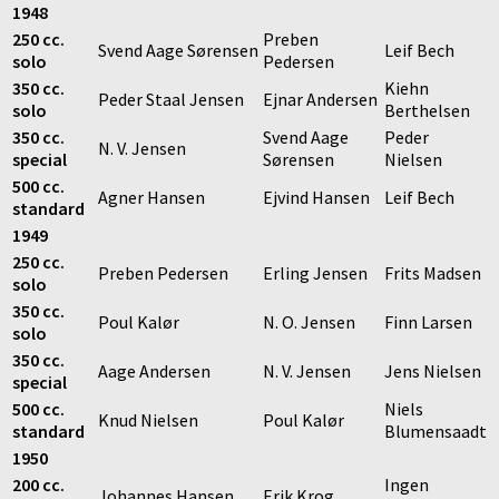
1948
250 cc.
Preben
Svend Aage Sørensen
Leif Bech
solo
Pedersen
350 cc.
Kiehn
Peder Staal Jensen
Ejnar Andersen
solo
Berthelsen
350 cc.
Svend Aage
Peder
N. V. Jensen
special
Sørensen
Nielsen
500 cc.
Agner Hansen
Ejvind Hansen
Leif Bech
standard
1949
250 cc.
Preben Pedersen
Erling Jensen
Frits Madsen
solo
350 cc.
Poul Kalør
N. O. Jensen
Finn Larsen
solo
350 cc.
Aage Andersen
N. V. Jensen
Jens Nielsen
special
500 cc.
Niels
Knud Nielsen
Poul Kalør
standard
Blumensaadt
1950
200 cc.
Ingen
Johannes Hansen
Erik Krog