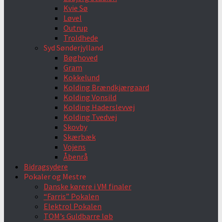
Kvie Sø
Løvel
Outrup
Troldhede
Syd Sønderjylland
Bøghoved
Gram
Kokkelund
Kolding Brændkjærgaard
Kolding Vonsild
Kolding Haderslevvej
Kolding Tvedvej
Skovby
Skærbæk
Vojens
Åbenrå
Bidragsydere
Pokaler og Mestre
Danske kørere i VM finaler
“Farris” Pokalen
Elektrol Pokalen
TOM’s Guldbarre løb