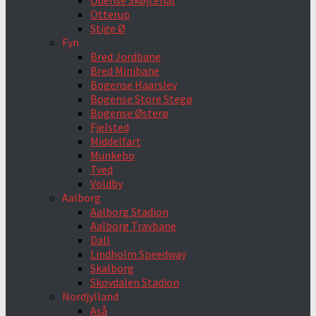
Odense Skøjtehal
Otterup
Stige Ø
Fyn
Bred Jordbane
Bred Minibane
Bogense Haarslev
Bogense Store Stegø
Bogense Østerø
Fjelsted
Middelfart
Munkebo
Tved
Voldby
Aalborg
Aalborg Stadion
Aalborg Travbane
Dall
Lindholm Speedway
Skalborg
Skovdalen Stadion
Nordjylland
Aså