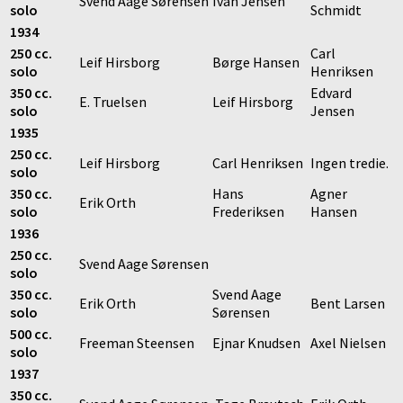
Svend Aage Sørensen
Ivan Jensen
solo
Schmidt
1934
250 cc.
Carl
Leif Hirsborg
Børge Hansen
solo
Henriksen
350 cc.
Edvard
E. Truelsen
Leif Hirsborg
solo
Jensen
1935
250 cc.
Leif Hirsborg
Carl Henriksen
Ingen tredie.
solo
350 cc.
Hans
Agner
Erik Orth
solo
Frederiksen
Hansen
1936
250 cc.
Svend Aage Sørensen
solo
350 cc.
Svend Aage
Erik Orth
Bent Larsen
solo
Sørensen
500 cc.
Freeman Steensen
Ejnar Knudsen
Axel Nielsen
solo
1937
350 cc.