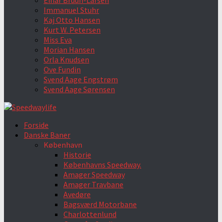
Einar Bruun-Larsen
Immanuel Stuhr
Kaj Otto Hansen
Kurt W. Petersen
Miss Eva
Morian Hansen
Orla Knudsen
Ove Fundin
Svend Aage Engstrøm
Svend Aage Sørensen
Forside
Danske Baner
København
Historie
Københavns Speedway.
Amager Speedway
Amager Travbane
Avedøre
Bagsværd Motorbane
Charlottenlund