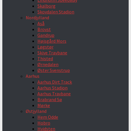
Lindholm Speedway
Skalborg
Skovdalen Stadion
Nordjylland
Aså
Brovst
Gandrup
Højsgård Mors
Løgstør
Skive Travbane
Thisted
Ørnedalen
Øster Svenstrup
Aarhus
Aarhus Dirt Track
Aarhus Stadion
Aarhus Travbane
Brabrand Sø
Mørke
Østjylland
Hem Odde
Hobro
Hvidsten