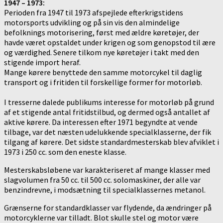
1947 – 1973:
Perioden fra 1947 til 1973 afspejlede efterkrigstidens
motorsports udvikling og på sin vis den almindelige
befolknings motorisering,
først med ældre køretøjer, der
havde været opstaldet under krigen og som genopstod til ære
og værdighed.
Senere tilkom nye køretøjer i takt med den
stigende import heraf.
Mange kørere benyttede den samme motorcykel til daglig
transport og i fritiden til forskellige former for motorløb.
I tresserne dalede publikums interesse for motorløb på grund
af et stigende antal fritidstilbud, og dermed også antallet af
aktive kørere.
Da interessen efter 1971 begyndte at vende
tilbage, var det næsten udelukkende specialklasserne, der fik
tilgang af kørere. Det sidste standardmesterskab blev afviklet i
1973 i 250 cc. som den eneste klasse.
Mesterskabsløbene var karakteriseret af mange klasser med
slagvolumen fra 50 cc. til 500 cc. solomaskiner, der alle var
benzindrevne, i modsætning til specialklassernes metanol.
Grænserne for standardklasser var flydende, da ændringer på
motorcyklerne var tilladt. Blot skulle stel og motor være