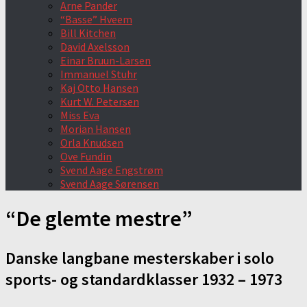
Arne Pander
“Basse” Hveem
Bill Kitchen
David Axelsson
Einar Bruun-Larsen
Immanuel Stuhr
Kaj Otto Hansen
Kurt W. Petersen
Miss Eva
Morian Hansen
Orla Knudsen
Ove Fundin
Svend Aage Engstrøm
Svend Aage Sørensen
“De glemte mestre”
Danske langbane mesterskaber i solo
sports- og standardklasser 1932 – 1973