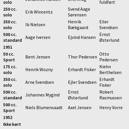
solo
fuldført
250 cc.
Svend Aage
Erik Wincentz
solo
Sørensen
350 cc.
Henrik
Eiler
Ib Nielsen
solo
Bækgaard
Svendsen
500 cc.
Ernst
Aage Iversen
Ejvind Hansen
standard
Østerlund
1951
50 cc.
Otto
Bent Jensen
Thor Pedersen
Sport
Pedersen
175 cc.
Kiehn
Henrik Wozny
Erhardt Fisker
solo
Berthelsen
350 cc.
Erhardt
Arne Svendsen
Ejler Svendsen
solo
Fisker
500 cc.
Ernst
Robert
Johannes Mygind
standard
Østerlund
Rasmussen
500 cc.
Niels Blumensaadt
Axel Jensen
Henry Vorre
Sport
1952
Ikke kørt