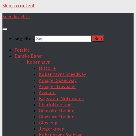
Skip to content
Speedwaylife
Søg efter:
Forside
Danske Baner
København
Historie
Københavns Speedway.
Amager Speedway
Amager Travbane
Avedøre
Bagsværd Motorbane
Charlottenlund
Gentofte Stadion
Gladsaxe Stadion
Glostrup
Jægerkroen
Københavns Sydhavn