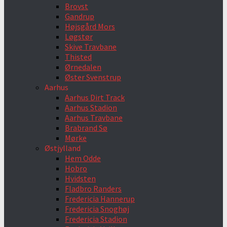
Brovst
Gandrup
Højsgård Mors
Løgstør
Skive Travbane
Thisted
Ørnedalen
Øster Svenstrup
Aarhus
Aarhus Dirt Track
Aarhus Stadion
Aarhus Travbane
Brabrand Sø
Mørke
Østjylland
Hem Odde
Hobro
Hvidsten
Fladbro Randers
Fredericia Hannerup
Fredericia Snoghøj
Fredericia Stadion