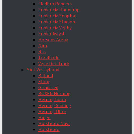
Fladbro Randers
Fredericia Hannerup
Fredericia Snoghøj
Fredericia Stadion
Fredericia Vejlby
Frederikslyst
Horsens Arena
Nim
Riis
Trædballe
Vejle Dirt Track
Midt Vestjylland
Billund
Elling
Grindsted
BOXEN Herning
Herningholm
Herning Sinding
Herning Uhre
Hinge
Holstebro Navr
Holstebro