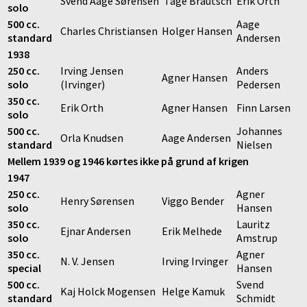
Svend Aage Sørensen
Tage Brautsch
Erik Orth
solo
500 cc.
Aage
Charles Christiansen
Holger Hansen
standard
Andersen
1938
250 cc.
Irving Jensen
Anders
Agner Hansen
solo
(Irvinger)
Pedersen
350 cc.
Erik Orth
Agner Hansen
Finn Larsen
solo
500 cc.
Johannes
Orla Knudsen
Aage Andersen
standard
Nielsen
Mellem 1939 og 1946 kørtes ikke på grund af krigen
1947
250 cc.
Agner
Henry Sørensen
Viggo Bender
solo
Hansen
350 cc.
Lauritz
Ejnar Andersen
Erik Melhede
solo
Amstrup
350 cc.
Agner
N. V. Jensen
Irving Irvinger
special
Hansen
500 cc.
Svend
Kaj Holck Mogensen
Helge Kamuk
standard
Schmidt