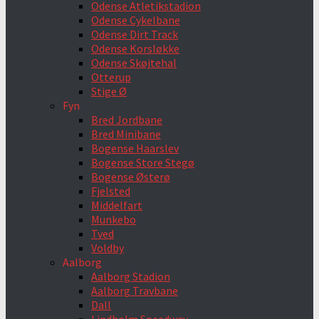
Odense Atletikstadion
Odense Cykelbane
Odense Dirt Track
Odense Korsløkke
Odense Skøjtehal
Otterup
Stige Ø
Fyn
Bred Jordbane
Bred Minibane
Bogense Haarslev
Bogense Store Stegø
Bogense Østerø
Fjelsted
Middelfart
Munkebo
Tved
Voldby
Aalborg
Aalborg Stadion
Aalborg Travbane
Dall