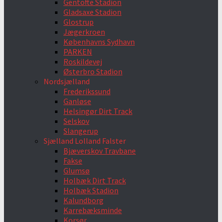
Gentofte Stadion
Gladsaxe Stadion
Glostrup
Jægerkroen
Københavns Sydhavn
PARKEN
Roskildevej
Østerbro Stadion
Nordsjælland
Frederikssund
Ganløse
Helsingør Dirt Track
Selskov
Slangerup
Sjælland Lolland Falster
Bjæverskov Travbane
Fakse
Glumsø
Holbæk Dirt Track
Holbæk Stadion
Kalundborg
Karrebæksminde
Korsør