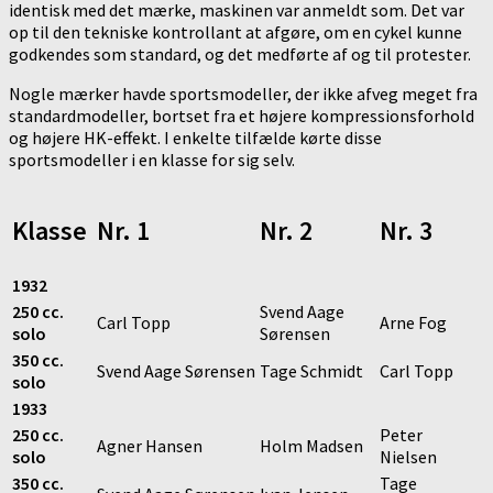
identisk med det mærke, maskinen var anmeldt som. Det var
op til den tekniske kontrollant at afgøre, om en cykel kunne
godkendes som standard, og det medførte af og til protester.
Nogle mærker havde sportsmodeller, der ikke afveg meget fra
standardmodeller, bortset fra et højere kompressionsforhold
og højere HK-effekt. I enkelte tilfælde kørte disse
sportsmodeller i en klasse for sig selv.
Klasse
Nr. 1
Nr. 2
Nr. 3
1932
250 cc.
Svend Aage
Carl Topp
Arne Fog
solo
Sørensen
350 cc.
Svend Aage Sørensen
Tage Schmidt
Carl Topp
solo
1933
250 cc.
Peter
Agner Hansen
Holm Madsen
solo
Nielsen
350 cc.
Tage