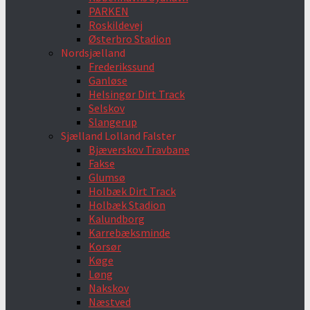
PARKEN
Roskildevej
Østerbro Stadion
Nordsjælland
Frederikssund
Ganløse
Helsingør Dirt Track
Selskov
Slangerup
Sjælland Lolland Falster
Bjæverskov Travbane
Fakse
Glumsø
Holbæk Dirt Track
Holbæk Stadion
Kalundborg
Karrebæksminde
Korsør
Køge
Løng
Nakskov
Næstved