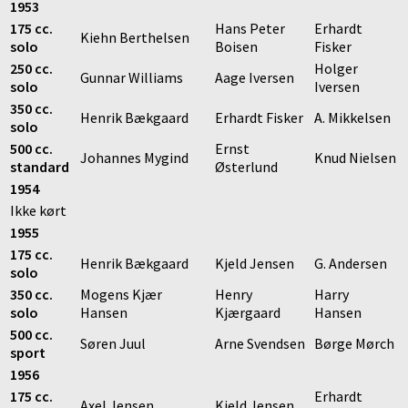
1953
175 cc.
Hans Peter
Erhardt
Kiehn Berthelsen
solo
Boisen
Fisker
250 cc.
Holger
Gunnar Williams
Aage Iversen
solo
Iversen
350 cc.
Henrik Bækgaard
Erhardt Fisker
A. Mikkelsen
solo
500 cc.
Ernst
Johannes Mygind
Knud Nielsen
standard
Østerlund
1954
Ikke kørt
1955
175 cc.
Henrik Bækgaard
Kjeld Jensen
G. Andersen
solo
350 cc.
Mogens Kjær
Henry
Harry
solo
Hansen
Kjærgaard
Hansen
500 cc.
Søren Juul
Arne Svendsen
Børge Mørch
sport
1956
175 cc.
Erhardt
Axel Jensen
Kjeld Jensen