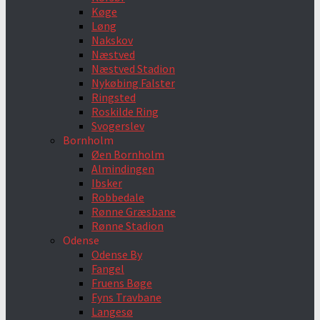
Køge
Løng
Nakskov
Næstved
Næstved Stadion
Nykøbing Falster
Ringsted
Roskilde Ring
Svogerslev
Bornholm
Øen Bornholm
Almindingen
Ibsker
Robbedale
Rønne Græsbane
Rønne Stadion
Odense
Odense By
Fangel
Fruens Bøge
Fyns Travbane
Langesø