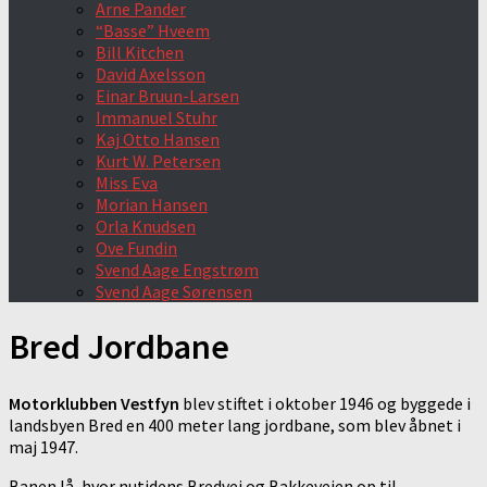
Arne Pander
“Basse” Hveem
Bill Kitchen
David Axelsson
Einar Bruun-Larsen
Immanuel Stuhr
Kaj Otto Hansen
Kurt W. Petersen
Miss Eva
Morian Hansen
Orla Knudsen
Ove Fundin
Svend Aage Engstrøm
Svend Aage Sørensen
Bred Jordbane
Motorklubben Vestfyn
blev stiftet i oktober 1946 og byggede i
landsbyen Bred en 400 meter lang jordbane, som blev åbnet i
maj 1947.
Banen lå, hvor nutidens Bredvej og Bakkevejen op til