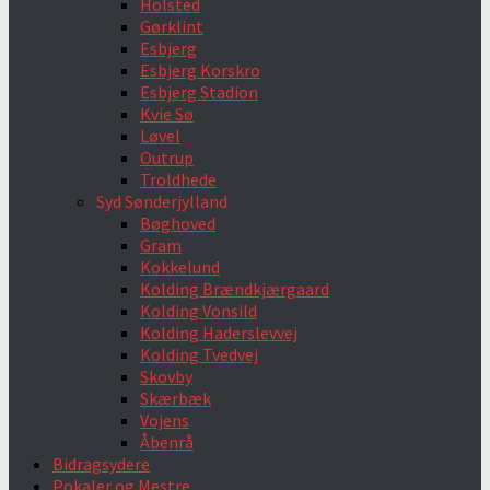
Holsted
Gørklint
Esbjerg
Esbjerg Korskro
Esbjerg Stadion
Kvie Sø
Løvel
Outrup
Troldhede
Syd Sønderjylland
Bøghoved
Gram
Kokkelund
Kolding Brændkjærgaard
Kolding Vonsild
Kolding Haderslevvej
Kolding Tvedvej
Skovby
Skærbæk
Vojens
Åbenrå
Bidragsydere
Pokaler og Mestre