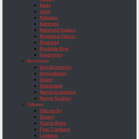
Køge
Løng
Nakskov
Næstved
Næstved Stadion
Nykøbing Falster
Ringsted
Roskilde Ring
Svogerslev
Bornholm
Øen Bornholm
Almindingen
Ibsker
Robbedale
Rønne Græsbane
Rønne Stadion
Odense
Odense By
Fangel
Fruens Bøge
Fyns Travbane
Langesø