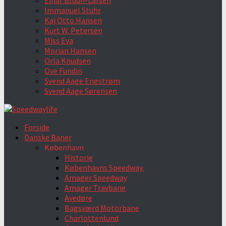
Einar Bruun-Larsen
Immanuel Stuhr
Kaj Otto Hansen
Kurt W. Petersen
Miss Eva
Morian Hansen
Orla Knudsen
Ove Fundin
Svend Aage Engstrøm
Svend Aage Sørensen
Forside
Danske Baner
København
Historie
Københavns Speedway.
Amager Speedway
Amager Travbane
Avedøre
Bagsværd Motorbane
Charlottenlund