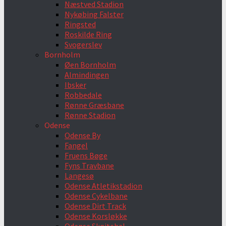
Næstved Stadion
Nykøbing Falster
Ringsted
Roskilde Ring
Svogerslev
Bornholm
Øen Bornholm
Almindingen
Ibsker
Robbedale
Rønne Græsbane
Rønne Stadion
Odense
Odense By
Fangel
Fruens Bøge
Fyns Travbane
Langesø
Odense Atletikstadion
Odense Cykelbane
Odense Dirt Track
Odense Korsløkke