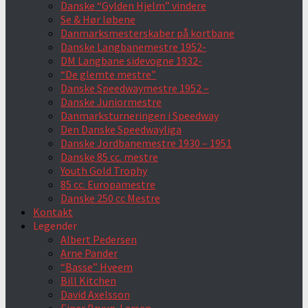
Danske “Gylden Hjelm” vindere
Se & Hør løbene
Danmarksmesterskaber på kortbane
Danske Langbanemestre 1952-
DM Langbane sidevogne 1932-
“De glemte mestre”
Danske Speedwaymestre 1952 –
Danske Juniormestre
Danmarksturneringen i Speedway
Den Danske Speedwayliga
Danske Jordbanemestre 1930 – 1951
Danske 85 cc. mestre
Youth Gold Trophy
85 cc. Europamestre
Danske 250 cc Mestre
Kontakt
Legender
Albert Pedersen
Arne Pander
“Basse” Hveem
Bill Kitchen
David Axelsson