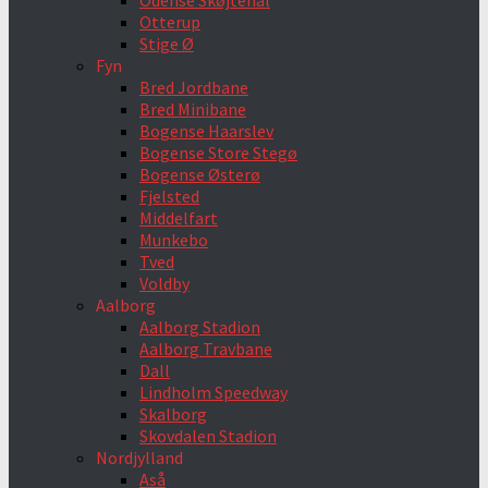
Odense Skøjtehal
Otterup
Stige Ø
Fyn
Bred Jordbane
Bred Minibane
Bogense Haarslev
Bogense Store Stegø
Bogense Østerø
Fjelsted
Middelfart
Munkebo
Tved
Voldby
Aalborg
Aalborg Stadion
Aalborg Travbane
Dall
Lindholm Speedway
Skalborg
Skovdalen Stadion
Nordjylland
Aså