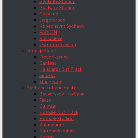
Gentofte Stadion
Gladsaxe Stadion
Glostrup
Jægerkroen
Københavns Sydhavn
PARKEN
Roskildevej
Østerbro Stadion
Nordsjælland
Frederikssund
Ganløse
Helsingør Dirt Track
Selskov
Slangerup
Sjælland Lolland Falster
Bjæverskov Travbane
Fakse
Glumsø
Holbæk Dirt Track
Holbæk Stadion
Kalundborg
Karrebæksminde
Korsør