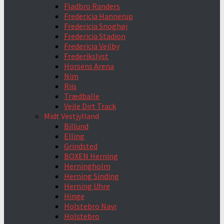
Fladbro Randers
Fredericia Hannerup
Fredericia Snoghøj
Fredericia Stadion
Fredericia Vejlby
Frederikslyst
Horsens Arena
Nim
Riis
Trædballe
Vejle Dirt Track
Midt Vestjylland
Billund
Elling
Grindsted
BOXEN Herning
Herningholm
Herning Sinding
Herning Uhre
Hinge
Holstebro Navr
Holstebro