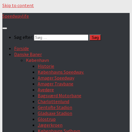
Skip to content
Speedwaylife
Søg efter:
Forside
Danske Baner
København
Historie
Københavns Speedway.
Amager Speedway
Amager Travbane
Avedøre
Bagsværd Motorbane
Charlottenlund
Gentofte Stadion
Gladsaxe Stadion
Glostrup
Jægerkroen
Københavns Sydhavn