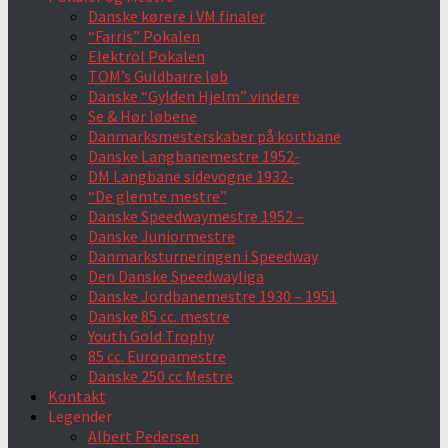
Danske kørere i VM finaler
“Farris” Pokalen
Elektrol Pokalen
TOM’s Guldbarre løb
Danske “Gylden Hjelm” vindere
Se & Hør løbene
Danmarksmesterskaber på kortbane
Danske Langbanemestre 1952-
DM Langbane sidevogne 1932-
“De glemte mestre”
Danske Speedwaymestre 1952 –
Danske Juniormestre
Danmarksturneringen i Speedway
Den Danske Speedwayliga
Danske Jordbanemestre 1930 – 1951
Danske 85 cc. mestre
Youth Gold Trophy
85 cc. Europamestre
Danske 250 cc Mestre
Kontakt
Legender
Albert Pedersen