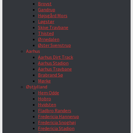
Brovst
Gandrup
Højsgård Mors
Løgstør
Skive Travbane
Thisted
Ørnedalen
Øster Svenstrup
Aarhus
Aarhus Dirt Track
Aarhus Stadion
Aarhus Travbane
Brabrand Sø
Mørke
Østjylland
Hem Odde
Hobro
Hvidsten
Fladbro Randers
Fredericia Hannerup
Fredericia Snoghøj
Fredericia Stadion