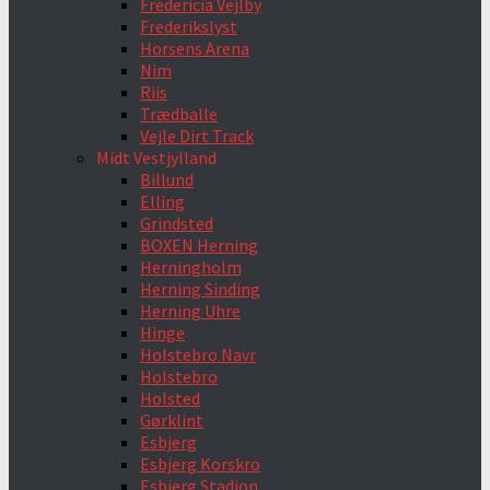
Fredericia Vejlby
Frederikslyst
Horsens Arena
Nim
Riis
Trædballe
Vejle Dirt Track
Midt Vestjylland
Billund
Elling
Grindsted
BOXEN Herning
Herningholm
Herning Sinding
Herning Uhre
Hinge
Holstebro Navr
Holstebro
Holsted
Gørklint
Esbjerg
Esbjerg Korskro
Esbjerg Stadion