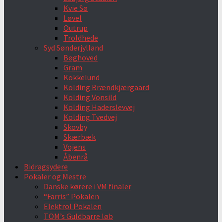
Kvie Sø
Løvel
Outrup
Troldhede
Syd Sønderjylland
Bøghoved
Gram
Kokkelund
Kolding Brændkjærgaard
Kolding Vonsild
Kolding Haderslevvej
Kolding Tvedvej
Skovby
Skærbæk
Vojens
Åbenrå
Bidragsydere
Pokaler og Mestre
Danske kørere i VM finaler
“Farris” Pokalen
Elektrol Pokalen
TOM’s Guldbarre løb