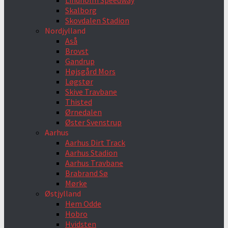
Lindholm Speedway
Skalborg
Skovdalen Stadion
Nordjylland
Aså
Brovst
Gandrup
Højsgård Mors
Løgstør
Skive Travbane
Thisted
Ørnedalen
Øster Svenstrup
Aarhus
Aarhus Dirt Track
Aarhus Stadion
Aarhus Travbane
Brabrand Sø
Mørke
Østjylland
Hem Odde
Hobro
Hvidsten