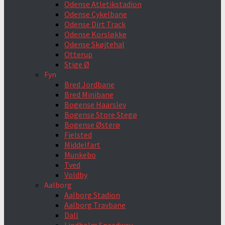
Odense Atletikstadion
Odense Cykelbane
Odense Dirt Track
Odense Korsløkke
Odense Skøjtehal
Otterup
Stige Ø
Fyn
Bred Jordbane
Bred Minibane
Bogense Haarslev
Bogense Store Stegø
Bogense Østerø
Fjelsted
Middelfart
Munkebo
Tved
Voldby
Aalborg
Aalborg Stadion
Aalborg Travbane
Dall