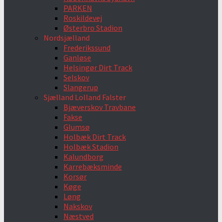
PARKEN
Roskildevej
Østerbro Stadion
Nordsjælland
Frederikssund
Ganløse
Helsingør Dirt Track
Selskov
Slangerup
Sjælland Lolland Falster
Bjæverskov Travbane
Fakse
Glumsø
Holbæk Dirt Track
Holbæk Stadion
Kalundborg
Karrebæksminde
Korsør
Køge
Løng
Nakskov
Næstved