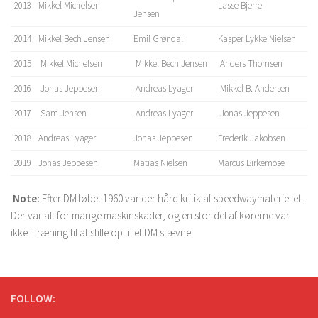
2013
Mikkel Michelsen
Lasse Bjerre
Jensen
2014
Mikkel Bech Jensen
Emil Grøndal
Kasper Lykke Nielsen
2015
Mikkel Michelsen
Mikkel Bech Jensen
Anders Thomsen
2016
Jonas Jeppesen
Andreas Lyager
Mikkel B. Andersen
2017
Sam Jensen
Andreas Lyager
Jonas Jeppesen
2018
Andreas Lyager
Jonas Jeppesen
Frederik Jakobsen
2019
Jonas Jeppesen
Matias Nielsen
Marcus Birkemose
Note:
Efter DM løbet 1960 var der hård kritik af speedwaymateriellet.
Der var alt for mange maskinskader, og en stor del af kørerne var
ikke i træning til at stille op til et DM stævne.
FOLLOW: