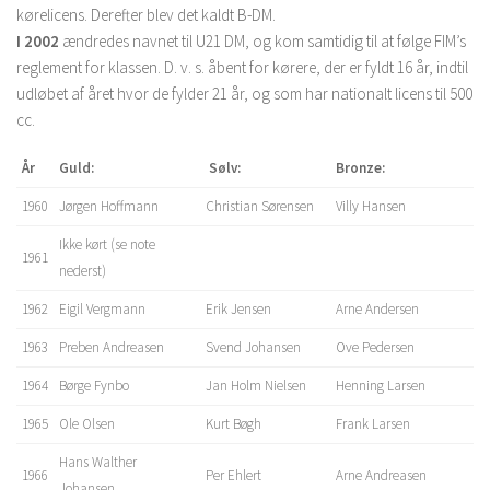
kørelicens. Derefter blev det kaldt B-DM.
I 2002
ændredes navnet til U21 DM, og kom samtidig til at følge FIM’s
reglement for klassen. D. v. s. åbent for kørere, der er fyldt 16 år, indtil
udløbet af året hvor de fylder 21 år, og som har nationalt licens til 500
cc.
År
Guld:
Sølv:
Bronze:
1960
Jørgen Hoffmann
Christian Sørensen
Villy Hansen
Ikke kørt (se note
1961
nederst)
1962
Eigil Vergmann
Erik Jensen
Arne Andersen
1963
Preben Andreasen
Svend Johansen
Ove Pedersen
1964
Børge Fynbo
Jan Holm Nielsen
Henning Larsen
1965
Ole Olsen
Kurt Bøgh
Frank Larsen
Hans Walther
1966
Per Ehlert
Arne Andreasen
Johansen