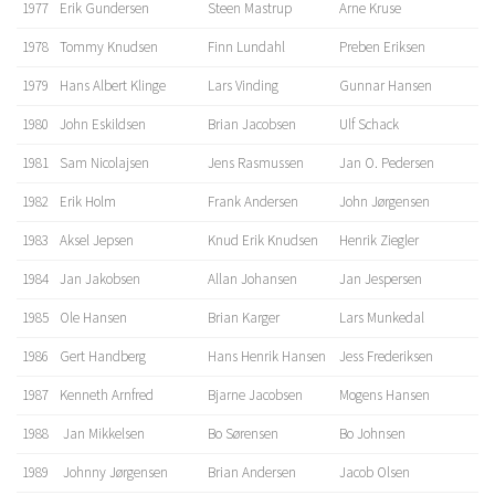
1977
Erik Gundersen
Steen Mastrup
Arne Kruse
1978
Tommy Knudsen
Finn Lundahl
Preben Eriksen
1979
Hans Albert Klinge
Lars Vinding
Gunnar Hansen
1980
John Eskildsen
Brian Jacobsen
Ulf Schack
1981
Sam Nicolajsen
Jens Rasmussen
Jan O. Pedersen
1982
Erik Holm
Frank Andersen
John Jørgensen
1983
Aksel Jepsen
Knud Erik Knudsen
Henrik Ziegler
1984
Jan Jakobsen
Allan Johansen
Jan Jespersen
1985
Ole Hansen
Brian Karger
Lars Munkedal
1986
Gert Handberg
Hans Henrik Hansen
Jess Frederiksen
1987
Kenneth Arnfred
Bjarne Jacobsen
Mogens Hansen
1988
Jan Mikkelsen
Bo Sørensen
Bo Johnsen
1989
Johnny Jørgensen
Brian Andersen
Jacob Olsen