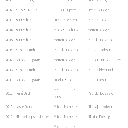
2002
Niels Kr. Iversen
Kenneth Bjerre
Henning Bager
2003
Kenneth Bjerre
Niels Kr. Iversen
Rune Knudsen
2004
Kenneth Bjerre
Mads Korneliussen
Morten Risager
2005
Kenneth Bjerre
Morten Risager
Patrick Hougaard
2006
Nicolaj Klindt
Patrick Hougaard
Klaus Jakobsen
2007
Patrick Hougaard
Morten Risager
Kenneth Kruse Hansen
2008
Nicolaj Klindt
Patrick Hougaard
Peter Kildemand
2009
Patrick Hougaard
Nicolaj Klindt
Kenni Larsen
Michael Jepsen
2010
René Bach
Patrick Hougaard
Jensen
2011
Lasse Bjerre
Mikkel Michelsen
Nikolaj Jakobsen
2012
Michael Jepsen Jensen
Mikkel Michelsen
Nicklas Porsing
Michael Jepsen