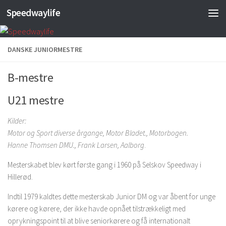
Speedwaylife
Skip to content
DANSKE JUNIORMESTRE
B-mestre
U21 mestre
Kilder:
Motor og Sport diverse årgange,
Motor Bladet., Motorbogen.
Hanne Thomsen DMU.,
Frank Larsen, Aalborg
.
Mesterskabet blev kørt første gang i 1960 på Selskov Speedway i
Hillerød.
Indtil 1979 kaldtes dette mesterskab Junior DM og var åbent for unge
kørere og kørere, der ikke havde opnået tilstrækkeligt med
oprykningspoint til at blive seniorkørere og få internationalt