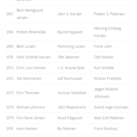
Bent Nørregaard
1967
John V. Hansen
Preben S. Pedersen
Jensen
Henning Edsberg
1968
Preben Rosenkilde
Bjarne Nygaard
Hansen
1969
Bent Larsen
Flemming Larsen
Frank Jahn
1970
Niels Schelde Hansen
Uffe Sørensen
Gert Nielsen
1971
Ervin Juul Hansen
J. E. Krause Kjær
Kurt Schelde
1972
Ole Hermansen
Leif Rasmussen
Kristian Præstbro
Jørgen Walther
1973
Finn Thomsen
Gunnar Svendsen
Johansen
1974
Michael Lohmann
John Rosenkrantz
Svend Aage Gormsen
1975
Finn Rune Jensen
Knud Ellegaard
Niels Erik Pedersen
1976
Hans Nielsen
Bo Petersen
Frank Mastrup