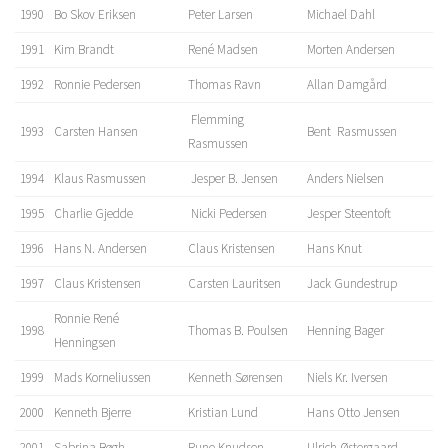
1990
Bo Skov Eriksen
Peter Larsen
Michael Dahl
1991
Kim Brandt
René Madsen
Morten Andersen
1992
Ronnie Pedersen
Thomas Ravn
Allan Damgård
Flemming
1993
Carsten Hansen
Bent Rasmussen
Rasmussen
1994
Klaus Rasmussen
Jesper B. Jensen
Anders Nielsen
1995
Charlie Gjedde
Nicki Pedersen
Jesper Steentoft
1996
Hans N. Andersen
Claus Kristensen
Hans Knut
1997
Claus Kristensen
Carsten Lauritsen
Jack Gundestrup
Ronnie René
1998
Thomas B. Poulsen
Henning Bager
Henningsen
1999
Mads Korneliussen
Kenneth Sørensen
Niels Kr. Iversen
2000
Kenneth Bjerre
Kristian Lund
Hans Otto Jensen
2001
Sabrina Bøgh
Rune Knudsen
Ulrich Østergaard