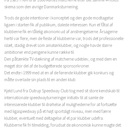
skema som den øvrige Danmarksturnering.
Trods de gode intentioner i konceptet og den gode modtagelse
ligaen i starten fik af publikum, dalede interessen. Kun et fåtal af
klubberne fik en tålelig økonomi ud af anstrengelserne. Årsagerne
hertil var flere, men de fleste af klubberne var, trods det professionelle
islæt, stadig drevet som amatørklubber, og nogle havde større
ambitioner end pengene kunne række til.
Den påtænkte TV-dækning af matcherne udeblev, og med dem en
meget stor del af de budgetterede sponsorkroner.
Det endte i 1999 med at en af de førende klubber gik konkurs og
måtte overlade sin plads til en anden klub.
Kjeld Lund fra Outrup Speedway Club tog med sit store kendskab til
internationale speedwayturneringer initiativ til at samle de
interesserede klubber til drøftelse af mulighederne for at fortsætte
med ligaspeedway på et højt sportsligt niveau, men med færre
klubber, eventuelt med deltagelse af et par klubber udefra.
Klubberne fik fri tilmelding, forudsat de økonomisk kunne magte det.