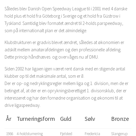
Således blev Danish Open Speedway League til i 2001 med 4 danske
hold plus et hold fra Göteborg i Sverige og et hold fra Güstrow i
Tyskland. Samtidig blev formatet ændret til 2-holds parspeedway,
som på internationalt plan er det almindelige.
Klubstrukturen er gradvis blevet ændret, således at økonomien er
adskilt mellem amatørafdelingen og den professionelle afdeling.
Dette princip håndhæves og overvåges nu af DMU.
Siden 2002 har ligaen igen været rent dansk med en stigende antal
klubber op til det maksimale antal, som er 8.
Der er op- og nedryklingsregler mellem liga og 1. division, men de er
betinget af, at der er en oprykningsberettiget 1. divisonsklub, der er
interesseret og har den fornødne organisation og økonomi til at
drive ligaspeedway.
År
Turneringsform
Guld
Sølv
Bronze
1986
4-holdsturnering
Fjelsted
Fredericia
Slangerup