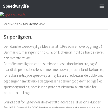
Speedwaylife
Skip to content
DEN DANSKE SPEEDWAYLIGA
Superligaen.
Den danske speedwayliga blev startet i 1986 som en overbygning på
Danmarksturneringen for hold, hvor 1. division indtil da havde været
den øverste række.
Formålet med ligaen var at samle de bedste danske kørere, også
blandt de professionelle, sammen med udvalgte udenlandske kørere,
for at kunne tilbyde speedway af høj klasse til et betalende publikum,
og derigennem tiltrække dagspressens dækning og dermed også et
sponsorgrundlag, som kunne gøre det økonomisk attraktivt for
kørerne at deltage.
Grundlaget for ligaen var de øverst 8 placerede 1. divisions klubber
fra 1985. Frem til år 2000 kørtes matcherne efter det samme 4-holds