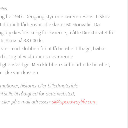
956.
sag fra 1947. Dengang styrtede køreren Hans J. Skov
et dobbelt lårbensbrud eklæret 60 % invalid. Da
 ulykkesforsikring for kørerne, måtte Direktoratet for
til Skov på 38.000 kr.
sret mod klubben for at få beløbet tilbage, hvilket
old i. Dog blev klubbens daværende
igt ansvarlige. Men klubben skulle udrede beløbet,
 ikke var i kassen.
ationer, historier eller billedmateriale
stille til rådighed for dette websted,
 eller på e-mail adressen:
sk@speedwaylife.com