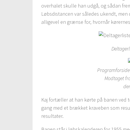
overhalet skulle han udgå, og sådan frem
Løbsdistancen var således ukendt, men 
alligevel en grænse for, hvornår kørernes
Deltagerl
Programforside 
Modtaget fr
der
Kaj fortæller at han kørte på banen ved to
gang med et brækket kraveben som resul
resultater.
Banen står i løbskalenderen for 1955 med 