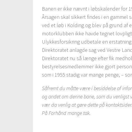
Banen er ikke nævnt i løbskalender for 1
Årsagen skal sikkert findes i en gammel 
ved et løb i Kolding og blev på grund af 
motorklubben ikke havde tegnet lovpligtig
Ulykkesforsikring udbetale en erstatning 
Direktoratet anlagde sag ved Vestre Land
Direktoratet nu så længe efter fik medh
bestyrelsesmedlemmer ikke gjort personl
som i 1955 stadig var mange penge, – som
Såfremt du måtte være i besiddelse af inform
og andet om denne bane, som du venligst vil 
vær da venlig at gøre dette på kontaktsiden
På Forhånd mange tak.