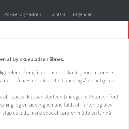
Pokaler og Mestre
Kontakt
Legender
den af Dyrskuepladsen åbnes.
digt referat fremgår det, at den skulle gennemkøres 5
a man på næsten alle andre baner, også de tidligere i
 af. I specialklassen styrtede Lindegaard Petersen fordi
vejsning, og en sidevognsmand faldt af i farten og blev
n slap uskadt, mens special køreren måtte en tur på