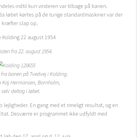
deles indtil kun vinderen var tilbage på banen.
da løbet kørtes på de tunge standardmaskiner var der
 kræfter slap op.
isten fra 22. august 1954.
fra banen på Tvedvej i Kolding.
a Kaj Hermansen, Bornholm,
 selv deltog i løbet.
 lejligheder. En gang med et rimeligt resultat, og en
tat. Desværre er programmet ikke udfyldt med
løb den 17. april og d. 12. juni.