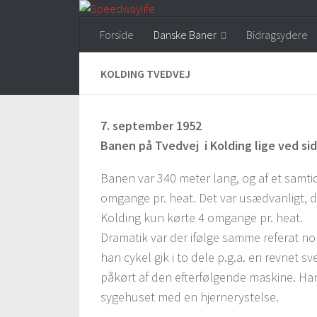
Skip to content
Forside
Danske Baner
Bidragsydere
KOLDING TVEDVEJ
7. september 1952
Banen på Tvedvej i Kolding lige ved si
Banen var 340 meter lang, og af et samti
omgange pr. heat. Det var usædvanligt, d
Kolding kun kørte 4 omgange pr. heat.
Dramatik var der ifølge samme referat nok
han cykel gik i to dele p.g.a. en revnet s
påkørt af den efterfølgende maskine. Ha
sygehuset med en hjernerystelse.