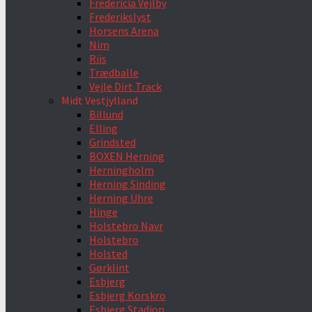
Fredericia Vejlby
Frederikslyst
Horsens Arena
Nim
Riis
Trædballe
Vejle Dirt Track
Midt Vestjylland
Billund
Elling
Grindsted
BOXEN Herning
Herningholm
Herning Sinding
Herning Uhre
Hinge
Holstebro Navr
Holstebro
Holsted
Gørklint
Esbjerg
Esbjerg Korskro
Esbjerg Stadion