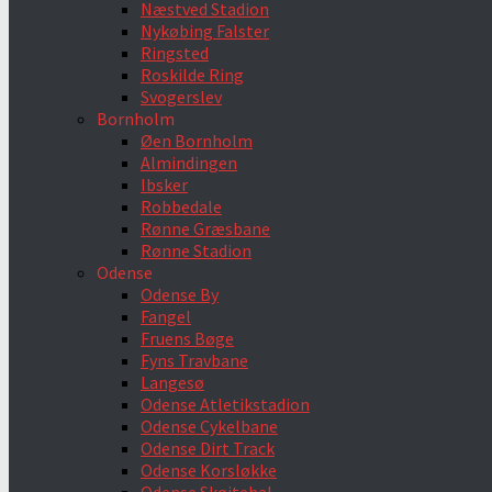
Næstved Stadion
Nykøbing Falster
Ringsted
Roskilde Ring
Svogerslev
Bornholm
Øen Bornholm
Almindingen
Ibsker
Robbedale
Rønne Græsbane
Rønne Stadion
Odense
Odense By
Fangel
Fruens Bøge
Fyns Travbane
Langesø
Odense Atletikstadion
Odense Cykelbane
Odense Dirt Track
Odense Korsløkke