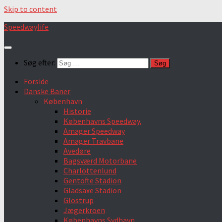
Skip to content
Speedwaylife
Søg efter:
Forside
Danske Baner
København
Historie
Københavns Speedway.
Amager Speedway
Amager Travbane
Avedøre
Bagsværd Motorbane
Charlottenlund
Gentofte Stadion
Gladsaxe Stadion
Glostrup
Jægerkroen
Københavns Sydhavn