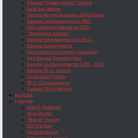
Danske “Gylden Hjelm” vindere
Se & Hør løbene
Danmarksmesterskaber på kortbane
Danske Langbanemestre 1952-
DM Langbane sidevogne 1932-
“De glemte mestre”
Danske Speedwaymestre 1952 –
Danske Juniormestre
Danmarksturneringen i Speedway
Den Danske Speedwayliga
Danske Jordbanemestre 1930 – 1951
Danske 85 cc. mestre
Youth Gold Trophy
85 cc. Europamestre
Danske 250 cc Mestre
Kontakt
Legender
Albert Pedersen
Arne Pander
“Basse” Hveem
Bill Kitchen
David Axelsson