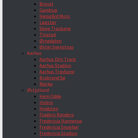
Brovst
Gandrup
Højsgård Mors
Løgstør
Skive Travbane
Thisted
Ørnedalen
Øster Svenstrup
Aarhus
Aarhus Dirt Track
Aarhus Stadion
Aarhus Travbane
Brabrand Sø
Mørke
Østjylland
Hem Odde
Hobro
Hvidsten
Fladbro Randers
Fredericia Hannerup
Fredericia Snoghøj
Fredericia Stadion