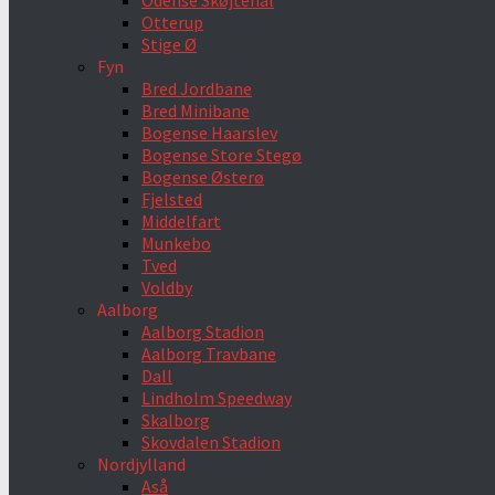
Odense Skøjtehal
Otterup
Stige Ø
Fyn
Bred Jordbane
Bred Minibane
Bogense Haarslev
Bogense Store Stegø
Bogense Østerø
Fjelsted
Middelfart
Munkebo
Tved
Voldby
Aalborg
Aalborg Stadion
Aalborg Travbane
Dall
Lindholm Speedway
Skalborg
Skovdalen Stadion
Nordjylland
Aså