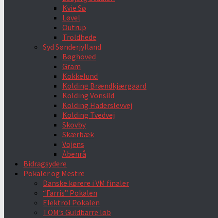
Kvie Sø
Løvel
Outrup
Troldhede
Syd Sønderjylland
Bøghoved
Gram
Kokkelund
Kolding Brændkjærgaard
Kolding Vonsild
Kolding Haderslevvej
Kolding Tvedvej
Skovby
Skærbæk
Vojens
Åbenrå
Bidragsydere
Pokaler og Mestre
Danske kørere i VM finaler
“Farris” Pokalen
Elektrol Pokalen
TOM’s Guldbarre løb