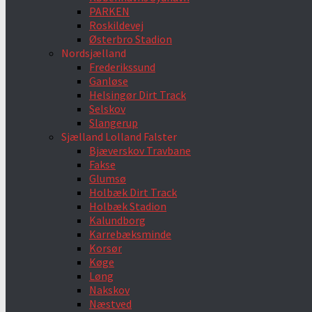
PARKEN
Roskildevej
Østerbro Stadion
Nordsjælland
Frederikssund
Ganløse
Helsingør Dirt Track
Selskov
Slangerup
Sjælland Lolland Falster
Bjæverskov Travbane
Fakse
Glumsø
Holbæk Dirt Track
Holbæk Stadion
Kalundborg
Karrebæksminde
Korsør
Køge
Løng
Nakskov
Næstved