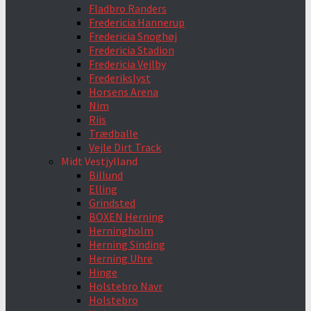
Fladbro Randers
Fredericia Hannerup
Fredericia Snoghøj
Fredericia Stadion
Fredericia Vejlby
Frederikslyst
Horsens Arena
Nim
Riis
Trædballe
Vejle Dirt Track
Midt Vestjylland
Billund
Elling
Grindsted
BOXEN Herning
Herningholm
Herning Sinding
Herning Uhre
Hinge
Holstebro Navr
Holstebro