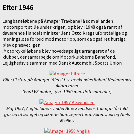
Efter 1946
Langbaneløbene på Amager Travbane lå som al anden
motorsport stille under krigen, og blev i 1948 også ramt af
daværende Handelsminister Jens Otto Krags uforståelige og
meningsløse forbud mod motorløb, som da også ret hurtigt
blev ophævet igen
.Motorcykelløbene blev hovedsageligt arrangeret af de
klubber, der samarbejde om Motorklubberne Banefond,
Lejlighedsvis sammen med Dansk Automobil Sports Union.
Biler til start på Amager. Yderst t. v. genkendes Robert Nellemanns
Allard racer
(Ford V8 motor). (ca. 1950 men dato mangler)
Maj 1957, Anglia løbets vinder Arne Svendsens Triumph får fuld
gas ud af svinget og sikrede ham sejren foran Søren Juul og Niels
M øller
.