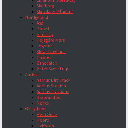
Lindholm Speedway
Skalborg
Skovdalen Stadion
Nordjylland
Aså
Brovst
Gandrup
Højsgård Mors
Løgstør
Skive Travbane
Thisted
Ørnedalen
Øster Svenstrup
Aarhus
Aarhus Dirt Track
Aarhus Stadion
Aarhus Travbane
Brabrand Sø
Mørke
Østjylland
Hem Odde
Hobro
Hvidsten