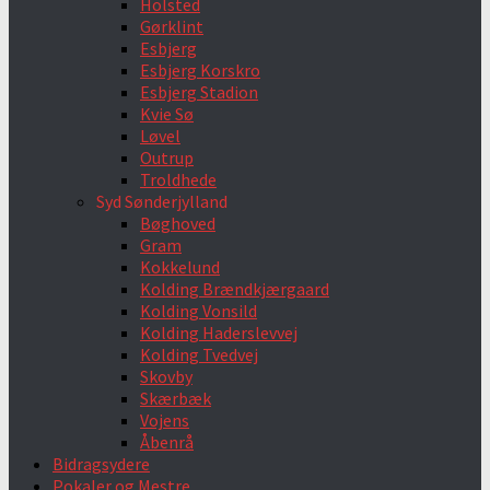
Holsted
Gørklint
Esbjerg
Esbjerg Korskro
Esbjerg Stadion
Kvie Sø
Løvel
Outrup
Troldhede
Syd Sønderjylland
Bøghoved
Gram
Kokkelund
Kolding Brændkjærgaard
Kolding Vonsild
Kolding Haderslevvej
Kolding Tvedvej
Skovby
Skærbæk
Vojens
Åbenrå
Bidragsydere
Pokaler og Mestre