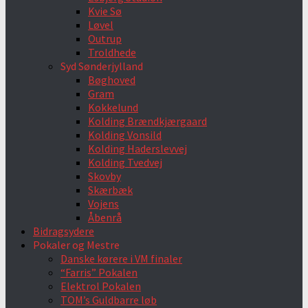
Kvie Sø
Løvel
Outrup
Troldhede
Syd Sønderjylland
Bøghoved
Gram
Kokkelund
Kolding Brændkjærgaard
Kolding Vonsild
Kolding Haderslevvej
Kolding Tvedvej
Skovby
Skærbæk
Vojens
Åbenrå
Bidragsydere
Pokaler og Mestre
Danske kørere i VM finaler
“Farris” Pokalen
Elektrol Pokalen
TOM’s Guldbarre løb