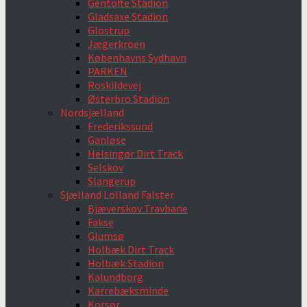
Gentofte Stadion
Gladsaxe Stadion
Glostrup
Jægerkroen
Københavns Sydhavn
PARKEN
Roskildevej
Østerbro Stadion
Nordsjælland
Frederikssund
Ganløse
Helsingør Dirt Track
Selskov
Slangerup
Sjælland Lolland Falster
Bjæverskov Travbane
Fakse
Glumsø
Holbæk Dirt Track
Holbæk Stadion
Kalundborg
Karrebæksminde
Korsør