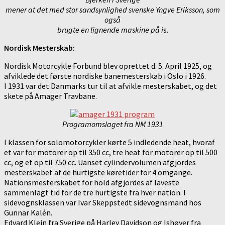
mener at det med stor sandsynlighed svenske Yngve Eriksson, som
også
brugte en lignende maskine på i
s.
Nordisk Mesterskab:
Nordisk Motorcykle Forbund blev oprettet d. 5. April 1925, og
afviklede det første nordiske banemesterskab i Oslo i 1926.
I 1931 var det Danmarks tur til at afvikle mesterskabet, og det
skete på Amager Travbane.
Programomslaget fra NM 1931
I klassen for solomotorcykler kørte 5 indledende heat, hvoraf
et var for motorer op til 350 cc, tre heat for motorer op til 500
cc, og et op til 750 cc. Uanset cylindervolumen afgjordes
mesterskabet af de hurtigste køretider for 4 omgange.
Nationsmesterskabet for hold afgjordes af laveste
sammenlagt tid for de tre hurtigste fra hver nation. I
sidevognsklassen var Ivar Skeppstedt sidevognsmand hos
Gunnar Kalén.
Edvard Klein fra Sverige på Harley Davidson og Ishøyer fra