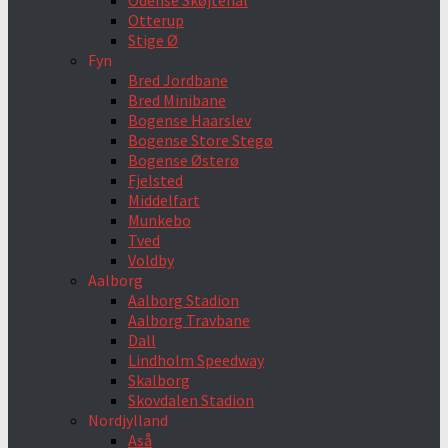
Odense Skøjtehal
Otterup
Stige Ø
Fyn
Bred Jordbane
Bred Minibane
Bogense Haarslev
Bogense Store Stegø
Bogense Østerø
Fjelsted
Middelfart
Munkebo
Tved
Voldby
Aalborg
Aalborg Stadion
Aalborg Travbane
Dall
Lindholm Speedway
Skalborg
Skovdalen Stadion
Nordjylland
Aså