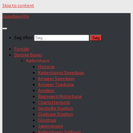
Skip to content
Speedwaylife
Søg efter:
Forside
Danske Baner
København
Historie
Københavns Speedway.
Amager Speedway
Amager Travbane
Avedøre
Bagsværd Motorbane
Charlottenlund
Gentofte Stadion
Gladsaxe Stadion
Glostrup
Jægerkroen
Københavns Sydhavn