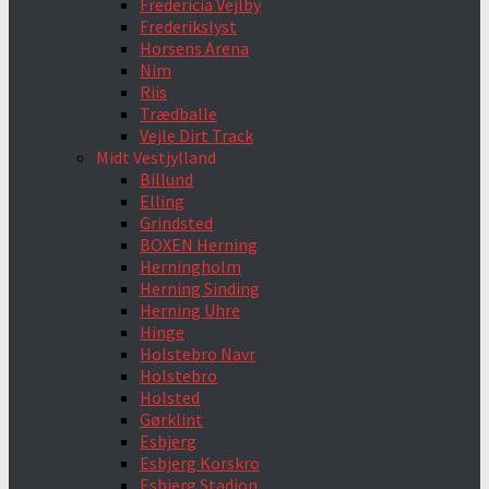
Fredericia Vejlby
Frederikslyst
Horsens Arena
Nim
Riis
Trædballe
Vejle Dirt Track
Midt Vestjylland
Billund
Elling
Grindsted
BOXEN Herning
Herningholm
Herning Sinding
Herning Uhre
Hinge
Holstebro Navr
Holstebro
Holsted
Gørklint
Esbjerg
Esbjerg Korskro
Esbjerg Stadion