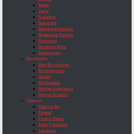
Køge
Løng
Nakskov
Næstved
Næstved Stadion
Nykøbing Falster
Ringsted
Roskilde Ring
Svogerslev
Bornholm
Øen Bornholm
Almindingen
Ibsker
Robbedale
Rønne Græsbane
Rønne Stadion
Odense
Odense By
Fangel
Fruens Bøge
Fyns Travbane
Langesø