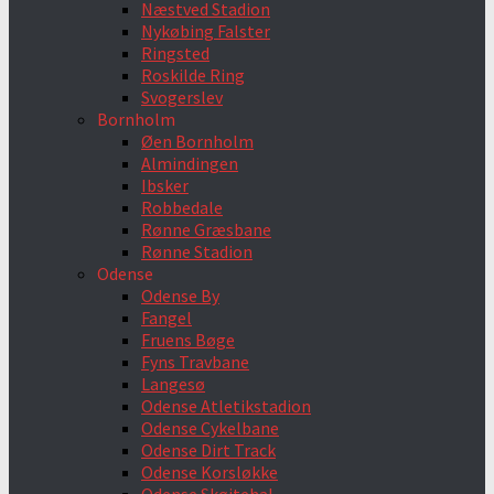
Næstved Stadion
Nykøbing Falster
Ringsted
Roskilde Ring
Svogerslev
Bornholm
Øen Bornholm
Almindingen
Ibsker
Robbedale
Rønne Græsbane
Rønne Stadion
Odense
Odense By
Fangel
Fruens Bøge
Fyns Travbane
Langesø
Odense Atletikstadion
Odense Cykelbane
Odense Dirt Track
Odense Korsløkke