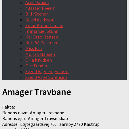
Arne Pander
“Basse” Hveem
Bill Kitchen
David Axelsson
Einar Bruun-Larsen
Immanuel Stuhr
Kaj Otto Hansen
Kurt W. Petersen
Miss Eva
Morian Hansen
Orla Knudsen
Ove Fundin
Svend Aage Engstrøm
Svend Aage Sørensen
Amager Travbane
Fakta:
Banens navn: Amager travbane
Banens ejer: Amager Travselskab
Adresse: Løjtegaardsvej 76, Taarnby,2770 Kastrup