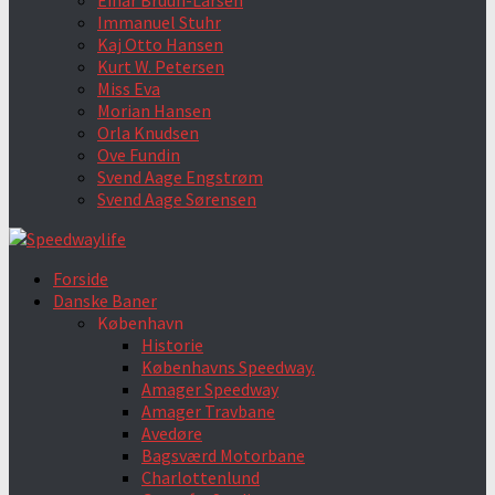
Einar Bruun-Larsen
Immanuel Stuhr
Kaj Otto Hansen
Kurt W. Petersen
Miss Eva
Morian Hansen
Orla Knudsen
Ove Fundin
Svend Aage Engstrøm
Svend Aage Sørensen
Forside
Danske Baner
København
Historie
Københavns Speedway.
Amager Speedway
Amager Travbane
Avedøre
Bagsværd Motorbane
Charlottenlund