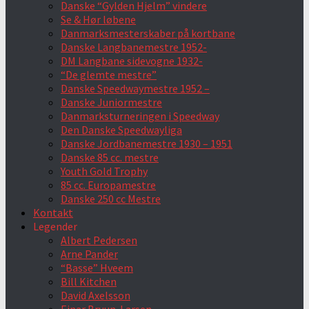
Danske “Gylden Hjelm” vindere
Se & Hør løbene
Danmarksmesterskaber på kortbane
Danske Langbanemestre 1952-
DM Langbane sidevogne 1932-
“De glemte mestre”
Danske Speedwaymestre 1952 –
Danske Juniormestre
Danmarksturneringen i Speedway
Den Danske Speedwayliga
Danske Jordbanemestre 1930 – 1951
Danske 85 cc. mestre
Youth Gold Trophy
85 cc. Europamestre
Danske 250 cc Mestre
Kontakt
Legender
Albert Pedersen
Arne Pander
“Basse” Hveem
Bill Kitchen
David Axelsson