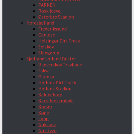
PARKEN
Roskildevej
Østerbro Stadion
Nordsjælland
Frederikssund
Ganløse
Helsingør Dirt Track
Selskov
Slangerup
Sjælland Lolland Falster
Bjæverskov Travbane
Fakse
Glumsø
Holbæk Dirt Track
Holbæk Stadion
Kalundborg
Karrebæksminde
Korsør
Køge
Løng
Nakskov
Næstved