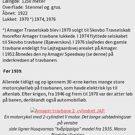
Længde: 1250 meter
Overflade: Stenmel og grus.
Åbnet: 1922
Lukket: 1970 *) 1974, 1976
*) Amager Travselskab blev i 1970 solgt til Skovbo Travselskab
hvorefter Amager travbane lukkede. I 1974 flyttede selskabet
til Skovbo travbane (Bjæverskov). I 1976 sløjfedes den gamle
travbane endeligt fra Løjtegaardsvej arealet på Amager.
I 1952 åbnedes den ny Amager Speedway (se denne) på
inderkredsen af travbanen.
Før 1939.
Allerede tidligt og op igennem 30-erne kørtes mange store
motorcykelløb på travbanen, som havde elektrisk lys til
aftenløb. Efter krigen, fra 1946 og frem til 1970 var der atter løb
på banen, deriblandt også automobilløb.
En motorcykel med 2-cylindret V motor. Det lange udstødningsrør
på venstre
side ligner Husqvarnas ”tvåpippiga” model fra 1935. Marco
Bjerkén i Sverige