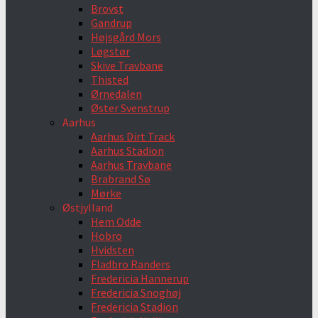
Brovst
Gandrup
Højsgård Mors
Løgstør
Skive Travbane
Thisted
Ørnedalen
Øster Svenstrup
Aarhus
Aarhus Dirt Track
Aarhus Stadion
Aarhus Travbane
Brabrand Sø
Mørke
Østjylland
Hem Odde
Hobro
Hvidsten
Fladbro Randers
Fredericia Hannerup
Fredericia Snoghøj
Fredericia Stadion