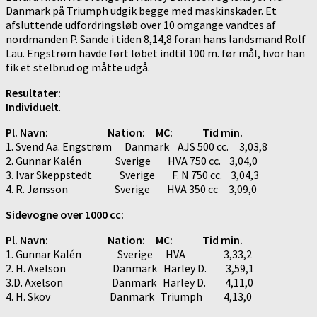
Danmark på Triumph udgik begge med maskinskader. Et
afsluttende udfordringsløb over 10 omgange vandtes af
nordmanden P. Sande i tiden 8,14,8 foran hans landsmand Rolf
Lau. Engstrøm havde ført løbet indtil 100 m. før mål, hvor han
fik et stelbrud og måtte udgå.
Resultater:
Individuelt
.
Pl. Navn: Nation: MC: Tid min.
1. Svend Aa. Engstrøm Danmark AJS 500 cc. 3,03,8
2. Gunnar Kalén Sverige HVA 750 cc. 3,04,0
3. Ivar Skeppstedt Sverige F. N 750 cc. 3,04,3
4. R. Jønsson Sverige HVA 350 cc 3,09,0
Sidevogne over 1000 cc:
Pl. Navn: Nation: MC: Tid min.
1. Gunnar Kalén Sverige HVA 3,33,2
2. H. Axelson Danmark Harley D. 3,59,1
3.D. Axelson Danmark Harley D. 4,11,0
4. H. Skov Danmark Triumph 4,13,0