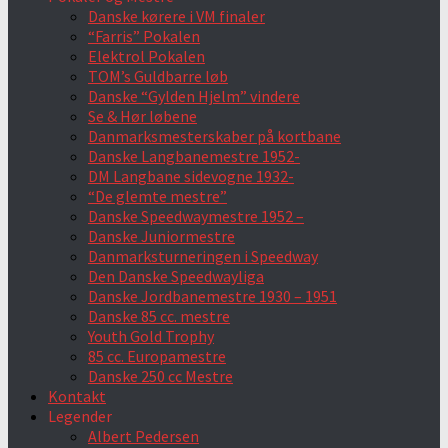
Danske kørere i VM finaler
“Farris” Pokalen
Elektrol Pokalen
TOM’s Guldbarre løb
Danske “Gylden Hjelm” vindere
Se & Hør løbene
Danmarksmesterskaber på kortbane
Danske Langbanemestre 1952-
DM Langbane sidevogne 1932-
“De glemte mestre”
Danske Speedwaymestre 1952 –
Danske Juniormestre
Danmarksturneringen i Speedway
Den Danske Speedwayliga
Danske Jordbanemestre 1930 – 1951
Danske 85 cc. mestre
Youth Gold Trophy
85 cc. Europamestre
Danske 250 cc Mestre
Kontakt
Legender
Albert Pedersen