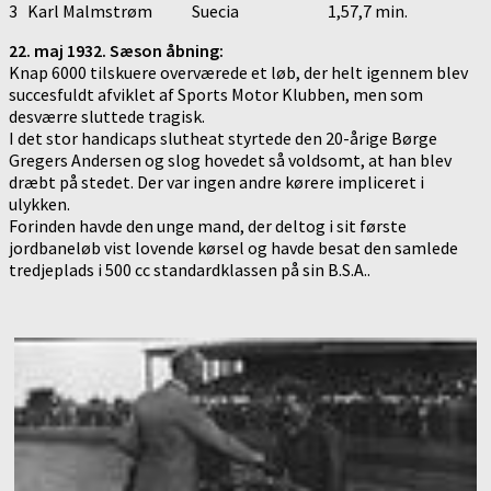
3 Karl Malmstrøm Suecia 1,57,7 min.
22. maj 1932. Sæson åbning:
Knap 6000 tilskuere overværede et løb, der helt igennem blev
succesfuldt afviklet af Sports Motor Klubben, men som
desværre sluttede tragisk.
I det stor handicaps slutheat styrtede den 20-årige Børge
Gregers Andersen og slog hovedet så voldsomt, at han blev
dræbt på stedet. Der var ingen andre kørere impliceret i
ulykken.
Forinden havde den unge mand, der deltog i sit første
jordbaneløb vist lovende kørsel og havde besat den samlede
tredjeplads i 500 cc standardklassen på sin B.S.A..