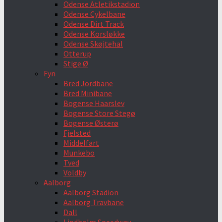
Odense Atletikstadion
Odense Cykelbane
Odense Dirt Track
Odense Korsløkke
Odense Skøjtehal
Otterup
Stige Ø
Fyn
Bred Jordbane
Bred Minibane
Bogense Haarslev
Bogense Store Stegø
Bogense Østerø
Fjelsted
Middelfart
Munkebo
Tved
Voldby
Aalborg
Aalborg Stadion
Aalborg Travbane
Dall