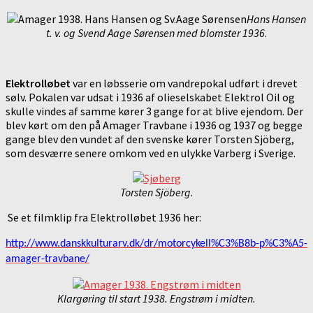
Hans Hansen
t. v. og Svend Aage Sørensen med blomster 1936
.
Elektrolløbet
var en løbsserie om vandrepokal udført i drevet
sølv. Pokalen var udsat i 1936 af olieselskabet Elektrol Oil og
skulle vindes af samme kører 3 gange for at blive ejendom. Der
blev kørt om den på Amager Travbane i 1936 og 1937 og begge
gange blev den vundet af den svenske kører Torsten Sjöberg,
som desværre senere omkom ved en ulykke Varberg i Sverige.
Torsten Sjöberg
.
Se et filmklip fra Elektrolløbet 1936 her:
http://www.danskkulturarv.dk/dr/motorcykell%C3%B8b-p%C3%A5-
amager-travbane/
Klargøring til start 1938. Engstrøm i midten.